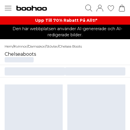
Upp Till 70% Rabatt På Allt!*
Den här webbplatsen använder AI-genererade och AI-
redigerade bilder.
Hem
/
Kvinnor
/
Damsskor
/
Stövlar
/
Chelsea Boots
Chelseaboots