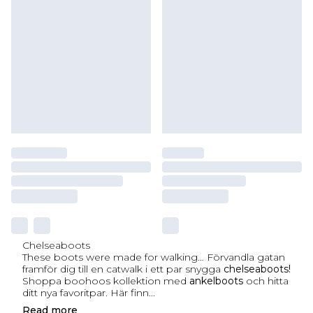
Chelseaboots
These boots were made for walking… Förvandla gatan
framför dig till en catwalk i ett par snygga
chelseaboots!
Shoppa boohoos kollektion med
ankelboots
och hitta
ditt nya favoritpar. Här finn
...
Read
more