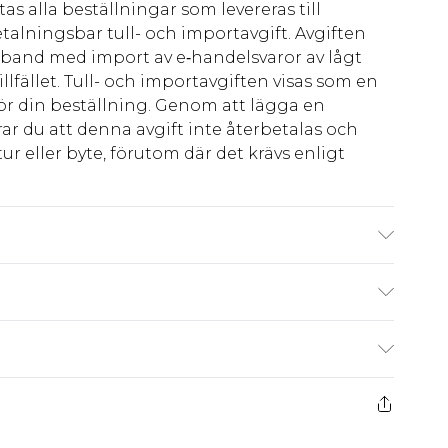
as alla beställningar som levereras till
talningsbar tull- och importavgift. Avgiften
amband med import av e‑handelsvaror av lågt
llfället. Tull- och importavgiften visas som en
för din beställning. Genom att lägga en
ar du att denna avgift inte återbetalas och
ur eller byte, förutom där det krävs enligt
 Do not dry clean. Model wears UK size 10.
kr80
 har 21 dagar på dig att skicka tillbaka något
kr239
 återbetalningar för modemasker, kosmetika,