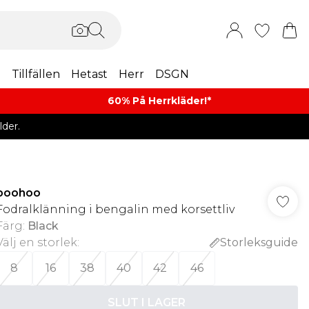
m
Tillfällen
Hetast
Herr
DSGN
60% På Herrkläder!*​
der.
boohoo
Fodralklänning i bengalin med korsettliv
Färg
:
Black
Välj en storlek
:
Storleksguide
8
16
38
40
42
46
SLUT I LAGER