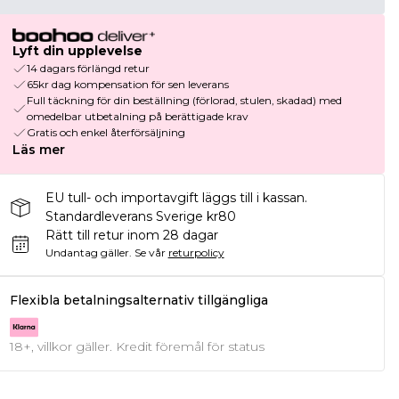
Lyft din upplevelse
14 dagars förlängd retur
65kr dag kompensation för sen leverans
Full täckning för din beställning (förlorad, stulen, skadad) med
omedelbar utbetalning på berättigade krav
Gratis och enkel återförsäljning
Läs mer
EU tull- och importavgift läggs till i kassan.
Standardleverans Sverige kr80
Rätt till retur inom 28 dagar
Undantag gäller.
Se vår
returpolicy
Flexibla betalningsalternativ tillgängliga
18+, villkor gäller. Kredit föremål för status