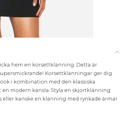
klicka hem en korsettklänning. Detta är
supersmickrande! Korsettklänningar ger dig
 look i kombination med den klassiska
it en modern känsla. Styla en skjortklänning
rs eller kanske en klänning med rynkade ärmar