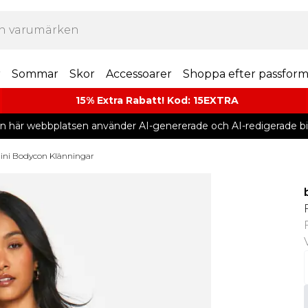
r
Sommar
Skor
Accessoarer
Shoppa efter passfor
15% Extra Rabatt! Kod: 15EXTRA
n här webbplatsen använder AI-genererade och AI-redigerade bil
ini Bodycon Klänningar