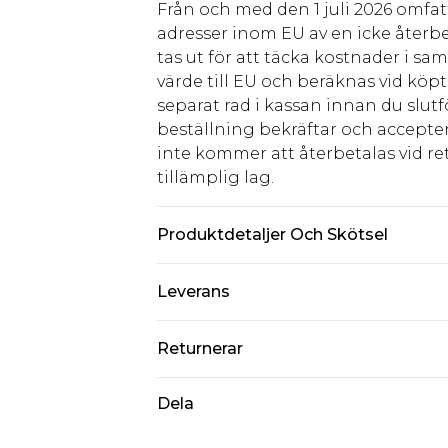
Från och med den 1 juli 2026 omfatt
adresser inom EU av en icke återbe
tas ut för att täcka kostnader i s
värde till EU och beräknas vid köpti
separat rad i kassan innan du slut
beställning bekräftar och accepter
inte kommer att återbetalas vid ret
tillämplig lag.
Produktdetaljer Och Skötsel
74% Viscose 23% Nylon 3% Elastane.
Leverans
Standardleverans Sverige
Returnerar
5-7 arbetsdagar
Något som inte riktigt stämmer? Du
Dela
Expressleverans Sverige
från den dag du tar emot det.
1-2 arbetsdagar
Observera att vi inte kan erbjuda