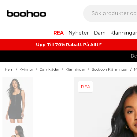
REA
Nyheter
Dam
Klänninga
Upp Till 70% Rabatt På Allt!*
De
Hem
/
Kvinnor
/
Damkläder
/
Klänningar
/
Bodycon Klänningar
/
M
REA