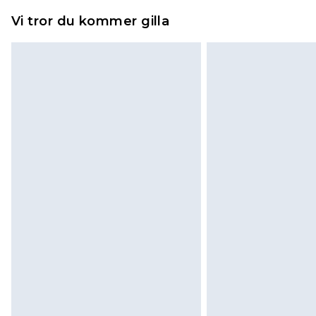
piercade smycken, vuxenleksaker, 
Vi tror du kommer gilla
hygienförseglingen inte är på plats
Det kommer att tas ut en avgift för 
100KR, som kommer att dras av från
kommer sedan att få en full återb
returnera varan.
Skor och/eller kläder måste vara 
påsatta. Dessutom måste skor prov
madrasser och toppers och kuddar
originalförpackning. Detta påverka
Klicka
här
för att se vår fullständig