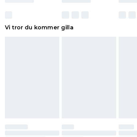
otvättade med originaletiketterna påsatta.
Dessutom måste skor provas inomhus.
Hemartiklar inklusive sängkläder, madrasser och
Vi tror du kommer gilla
toppers och kuddar måste vara oanvända och i
sin oöppnade originalförpackning. Detta
påverkar inte dina lagstadgade rättigheter.
Klicka
här
för att se vår fullständiga returpolicy.