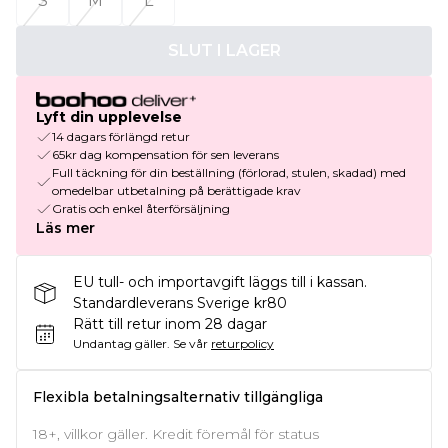
S
M
L
SLUT I LAGER
Lyft din upplevelse
14 dagars förlängd retur
65kr dag kompensation för sen leverans
Full täckning för din beställning (förlorad, stulen, skadad) med
omedelbar utbetalning på berättigade krav
Gratis och enkel återförsäljning
Läs mer
EU tull- och importavgift läggs till i kassan.
Standardleverans Sverige kr80
Rätt till retur inom 28 dagar
Undantag gäller.
Se vår
returpolicy
Flexibla betalningsalternativ tillgängliga
18+, villkor gäller. Kredit föremål för status