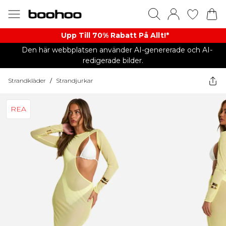
Upp Till 70% Rabatt På Allt!*
Den här webbplatsen använder AI-genererade och AI-
redigerade bilder.
Strandkläder
/
Strandjurkar
REA