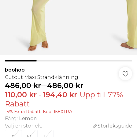
boohoo
Cutout Maxi Strandklänning
486,00 kr
-
486,00 kr
110,00 kr
-
194,40 kr
Upp till 77%
Rabatt
15% Extra Rabatt! Kod: 15EXTRA
Färg
:
Lemon
Välj en storlek
:
Storleksguide