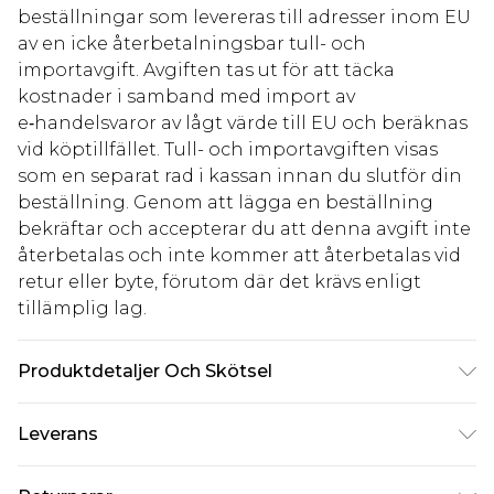
beställningar som levereras till adresser inom EU
av en icke återbetalningsbar tull- och
importavgift. Avgiften tas ut för att täcka
kostnader i samband med import av
e‑handelsvaror av lågt värde till EU och beräknas
vid köptillfället. Tull- och importavgiften visas
som en separat rad i kassan innan du slutför din
beställning. Genom att lägga en beställning
bekräftar och accepterar du att denna avgift inte
återbetalas och inte kommer att återbetalas vid
retur eller byte, förutom där det krävs enligt
tillämplig lag.
Produktdetaljer Och Skötsel
97% POLYESTER. 3% ELASTANE EXCLUDING TRIM
Leverans
Standardleverans Sverige
kr80