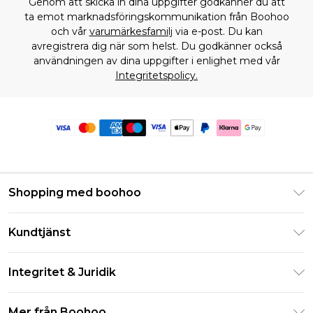
Genom att skicka in dina uppgifter godkänner du att
ta emot marknadsföringskommunikation från Boohoo
och vår
varumärkesfamilj
via e-post. Du kan
avregistrera dig när som helst. Du godkänner också
användningen av dina uppgifter i enlighet med vår
Integritetspolicy.
Shopping med boohoo
Klarna
Kundtjänst
Studentrabatt - Student Beans
Returnera din beställning
Studentrabatt - UNiDAYS
Integritet & Juridik
Vanliga frågor
Boohoo-appen
Integritetspolicy
Leveransinformation
Mer från Boohoo
Storleksguide