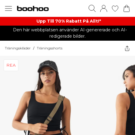
Upp Till 70% Rabatt På Allt!*
Den här webbplatsen använder AI-genererade och AI-
redigerade bilder.
Träningskläder
/
Träningsshorts
REA