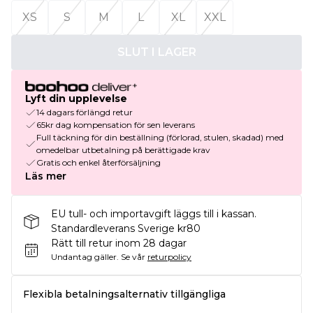
XS
S
M
L
XL
XXL
SLUT I LAGER
Lyft din upplevelse
14 dagars förlängd retur
65kr dag kompensation för sen leverans
Full täckning för din beställning (förlorad, stulen, skadad) med
omedelbar utbetalning på berättigade krav
Gratis och enkel återförsäljning
Läs mer
EU tull- och importavgift läggs till i kassan.
Standardleverans Sverige kr80
Rätt till retur inom 28 dagar
Undantag gäller.
Se vår
returpolicy
Flexibla betalningsalternativ tillgängliga