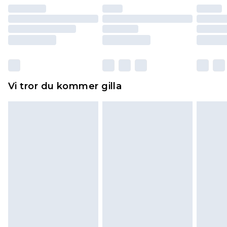
återbetalning minus kostnaden för 100KR för att
returnera varan.
Skor och/eller kläder måste vara oanvända och
otvättade med originaletiketterna påsatta.
Dessutom måste skor provas inomhus.
Hemartiklar inklusive sängkläder, madrasser och
Vi tror du kommer gilla
toppers och kuddar måste vara oanvända och i
sin oöppnade originalförpackning. Detta
påverkar inte dina lagstadgade rättigheter.
Klicka
här
för att se vår fullständiga returpolicy.