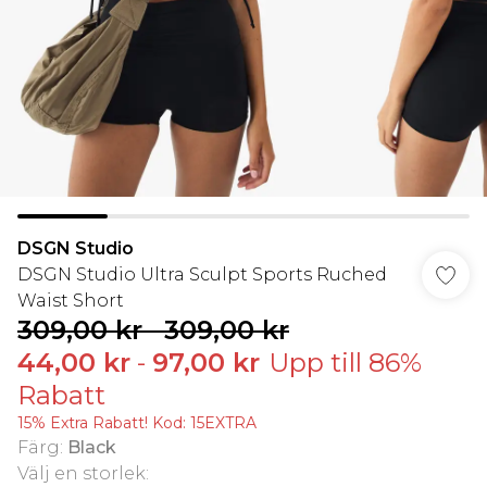
DSGN Studio
DSGN Studio Ultra Sculpt Sports Ruched
Waist Short
309,00 kr
-
309,00 kr
44,00 kr
-
97,00 kr
Upp till 86%
Rabatt
15% Extra Rabatt! Kod: 15EXTRA
Färg
:
Black
Välj en storlek
: