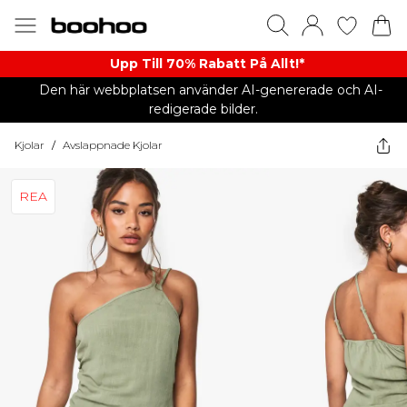
Upp Till 70% Rabatt På Allt!*
Den här webbplatsen använder AI-genererade och AI-
redigerade bilder.
Kjolar
/
Avslappnade Kjolar
REA