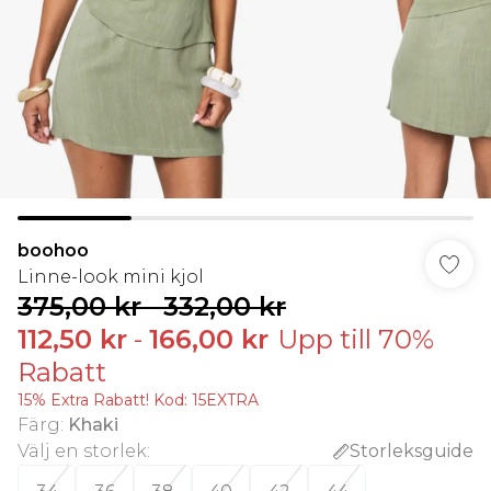
boohoo
Linne-look mini kjol
375,00 kr
-
332,00 kr
112,50 kr
-
166,00 kr
Upp till 70%
Rabatt
15% Extra Rabatt! Kod: 15EXTRA
Färg
:
Khaki
Välj en storlek
:
Storleksguide