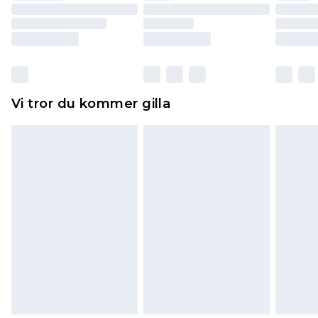
returnera varan.
Skor och/eller kläder måste vara oanvända och
otvättade med originaletiketterna påsatta.
Dessutom måste skor provas inomhus.
Hemartiklar inklusive sängkläder, madrasser och
Vi tror du kommer gilla
toppers och kuddar måste vara oanvända och i
sin oöppnade originalförpackning. Detta
påverkar inte dina lagstadgade rättigheter.
Klicka
här
för att se vår fullständiga returpolicy.