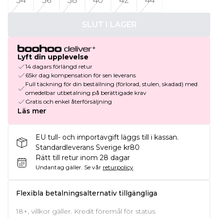
34
36
38
40
42
44
SLUT I LAGER
Lyft din upplevelse
14 dagars förlängd retur
65kr dag kompensation för sen leverans
Full täckning för din beställning (förlorad, stulen, skadad) med
omedelbar utbetalning på berättigade krav
Gratis och enkel återförsäljning
Läs mer
EU tull- och importavgift läggs till i kassan.
Standardleverans Sverige kr80
Rätt till retur inom 28 dagar
Undantag gäller.
Se vår
returpolicy
Flexibla betalningsalternativ tillgängliga
18+, villkor gäller. Kredit föremål för status