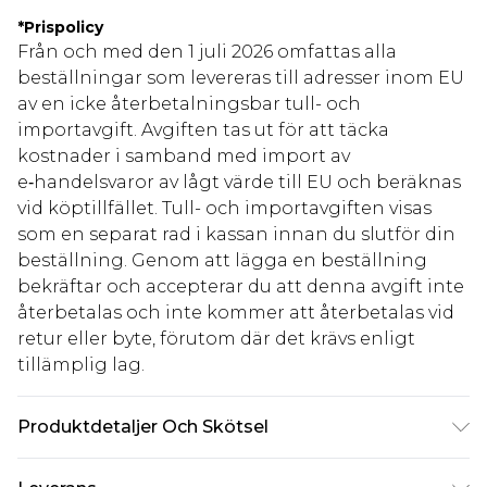
*
Prispolicy
Från och med den 1 juli 2026 omfattas alla
beställningar som levereras till adresser inom EU
av en icke återbetalningsbar tull- och
importavgift. Avgiften tas ut för att täcka
kostnader i samband med import av
e‑handelsvaror av lågt värde till EU och beräknas
vid köptillfället. Tull- och importavgiften visas
som en separat rad i kassan innan du slutför din
beställning. Genom att lägga en beställning
bekräftar och accepterar du att denna avgift inte
återbetalas och inte kommer att återbetalas vid
retur eller byte, förutom där det krävs enligt
tillämplig lag.
Produktdetaljer Och Skötsel
78% polyester, 18% viskos/rayon, 4%