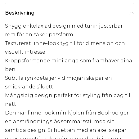
Beskrivning
Snygg enkelaxlad design med tunn justerbar
rem för en säker passform
Texturerat linne-look tyg tillför dimension och
visuellt intresse
Kroppsformande minilängd som framhäver dina
ben
Subtila rynkdetaljer vid midjan skapar en
smickrande siluett
Mångsidig design perfekt för styling från dag till
natt
Den här linne-look minikjolen från Boohoo ger
en ansträngningslös sommarsstil med sin
samtida design. Silhuetten med en axel skapar
en asymmetrisk skärning som drar blickarna