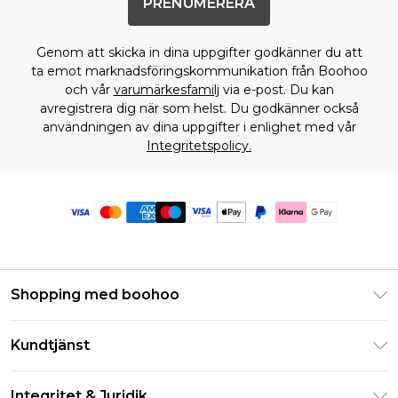
PRENUMERERA
Genom att skicka in dina uppgifter godkänner du att
ta emot marknadsföringskommunikation från Boohoo
och vår
varumärkesfamilj
via e-post. Du kan
avregistrera dig när som helst. Du godkänner också
användningen av dina uppgifter i enlighet med vår
Integritetspolicy.
Shopping med boohoo
Klarna
Kundtjänst
Studentrabatt - Student Beans
Returnera din beställning
Studentrabatt - UNiDAYS
Integritet & Juridik