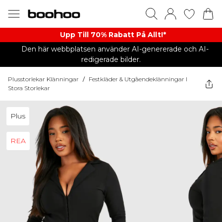
Upp Till 70% Rabatt På Allt!*
Den här webbplatsen använder AI-genererade och AI-
redigerade bilder.
Plusstorlekar Klänningar
/
Festkläder & Utgåendeklänningar I
Stora Storlekar
Plus
REA