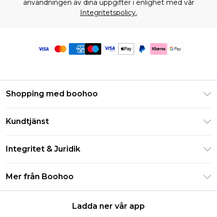
användningen av dina uppgifter i enlighet med vår
Integritetspolicy.
Shopping med boohoo
Klarna
Kundtjänst
Studentrabatt - Student Beans
Returnera din beställning
Studentrabatt - UNiDAYS
Integritet & Juridik
Vanliga frågor
Boohoo-appen
Integritetspolicy
Leveransinformation
Mer från Boohoo
Storleksguide
Allmänna villkor
Returnerar information
Karriärer på Boohoo
Om cookies
Kontakta oss
Ladda ner vår app
Modernt slaveri uttalande
Användarvillkor