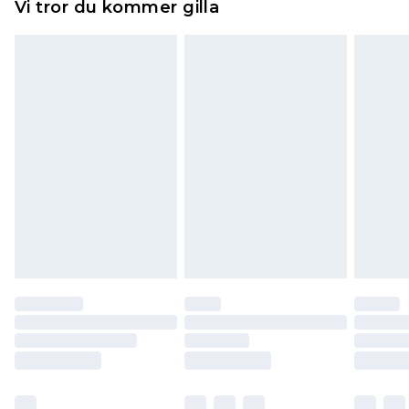
Vi tror du kommer gilla
toppers och kuddar måste vara oanvända och i
sin oöppnade originalförpackning. Detta
påverkar inte dina lagstadgade rättigheter.
Klicka
här
för att se vår fullständiga returpolicy.