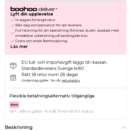
Lyft din upplevelse
14 dagars förlängd retur
65kr dag kompensation för sen leverans
Full täckning för din beställning (förlorad, stulen, skadad) med
omedelbar utbetalning på berättigade krav
Gratis och enkel återförsäljning
Läs mer
EU tull- och importavgift läggs till i kassan.
Standardleverans Sverige kr80
Rätt till retur inom 28 dagar
Undantag gäller.
Se vår
returpolicy
Flexibla betalningsalternativ tillgängliga
18+, villkor gäller. Kredit föremål för status
Beskrivning