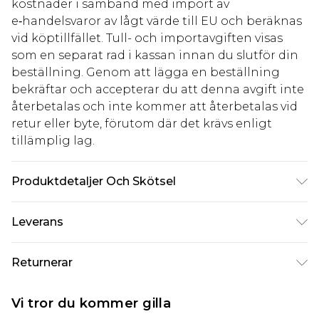
kostnader i samband med import av
e‑handelsvaror av lågt värde till EU och beräknas
vid köptillfället. Tull- och importavgiften visas
som en separat rad i kassan innan du slutför din
beställning. Genom att lägga en beställning
bekräftar och accepterar du att denna avgift inte
återbetalas och inte kommer att återbetalas vid
retur eller byte, förutom där det krävs enligt
tillämplig lag.
Produktdetaljer Och Skötsel
74% Viskos 23% Nylon 3% Elastan. Maskintvättbar.
Leverans
Modell bär UK storlek 16.
Standardleverans Sverige
kr80
Returnerar
5-7 arbetsdagar
Något som inte riktigt stämmer? Du har 21 dagar
Expressleverans Sverige
kr239
Vi tror du kommer gilla
på dig att skicka tillbaka något från den dag du
1-2 arbetsdagar