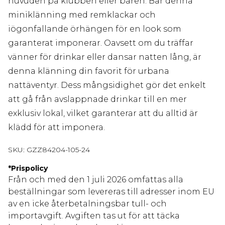
huvuden på klubben eller baren. Bär denna
miniklänning med remklackar och
iögonfallande örhängen för en look som
garanterat imponerar. Oavsett om du träffar
vänner för drinkar eller dansar natten lång, är
denna klänning din favorit för urbana
nattäventyr. Dess mångsidighet gör det enkelt
att gå från avslappnade drinkar till en mer
exklusiv lokal, vilket garanterar att du alltid är
klädd för att imponera.
SKU:
GZZ84204-105-24
*
Prispolicy
Från och med den 1 juli 2026 omfattas alla
beställningar som levereras till adresser inom EU
av en icke återbetalningsbar tull- och
importavgift. Avgiften tas ut för att täcka