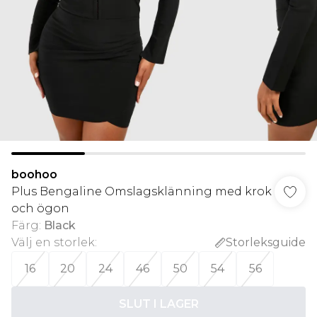
boohoo
Plus Bengaline Omslagsklänning med krok
och ögon
Färg
:
Black
Välj en storlek
:
Storleksguide
16
20
24
46
50
54
56
SLUT I LAGER