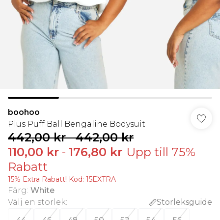
boohoo
Plus Puff Ball Bengaline Bodysuit
442,00 kr
-
442,00 kr
110,00 kr
-
176,80 kr
Upp till 75%
Rabatt
15% Extra Rabatt! Kod: 15EXTRA
Färg
:
White
Välj en storlek
:
Storleksguide