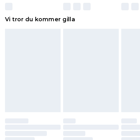
Dessutom måste skor provas inomhus.
Hemartiklar inklusive sängkläder, madrasser och
Vi tror du kommer gilla
toppers och kuddar måste vara oanvända och i
sin oöppnade originalförpackning. Detta
påverkar inte dina lagstadgade rättigheter.
Klicka
här
för att se vår fullständiga returpolicy.