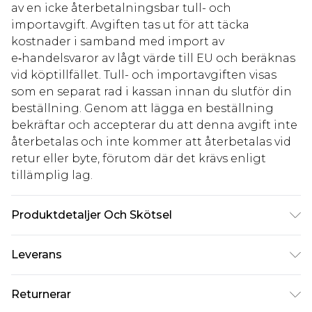
av en icke återbetalningsbar tull- och
importavgift. Avgiften tas ut för att täcka
kostnader i samband med import av
e‑handelsvaror av lågt värde till EU och beräknas
vid köptillfället. Tull- och importavgiften visas
som en separat rad i kassan innan du slutför din
beställning. Genom att lägga en beställning
bekräftar och accepterar du att denna avgift inte
återbetalas och inte kommer att återbetalas vid
retur eller byte, förutom där det krävs enligt
tillämplig lag.
Produktdetaljer Och Skötsel
95% Polyester 5% Elastan
Leverans
Standardleverans Sverige
kr80
Returnerar
5-7 arbetsdagar