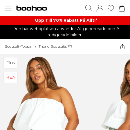
Upp Till 70% Rabatt På Allt!*
Den här webbplatsen använder AI-genererade och AI-
redigerade bilder.
Bodysuit-Toppar
/
Thong Bodysuits FR
Plus
REA