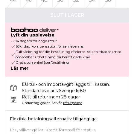
44
46
48
50
52
54
56
SLUT I LAGER
Lyft din upplevelse
14 dagars förlängd retur
65kr dag kompensation för sen leverans
Full täckning för din beställning (förlorad, stulen, skadad) med
omedelbar utbetalning på berättigade krav
Gratis och enkel återförsäljning
Läs mer
EU tull- och importavgift läggs till i kassan.
Standardleverans Sverige kr80
Rätt till retur inom 28 dagar
Undantag gäller.
Se vår
returpolicy
Flexibla betalningsalternativ tillgängliga
18+, villkor gäller. Kredit föremål för status