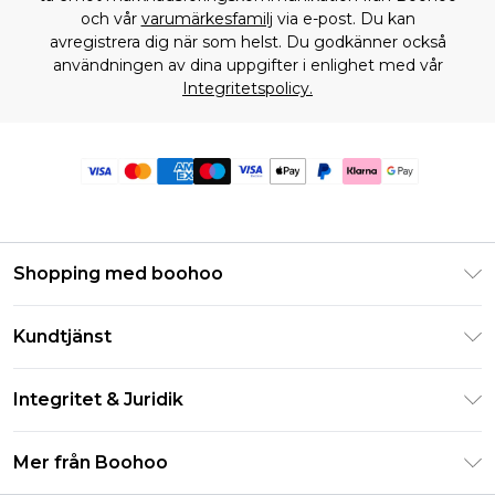
och vår
varumärkesfamilj
via e-post. Du kan
avregistrera dig när som helst. Du godkänner också
användningen av dina uppgifter i enlighet med vår
Integritetspolicy.
Shopping med boohoo
Klarna
Kundtjänst
Studentrabatt - Student Beans
Returnera din beställning
Studentrabatt - UNiDAYS
Integritet & Juridik
Vanliga frågor
Boohoo-appen
Integritetspolicy
Leveransinformation
Mer från Boohoo
Storleksguide
Allmänna villkor
Returnerar information