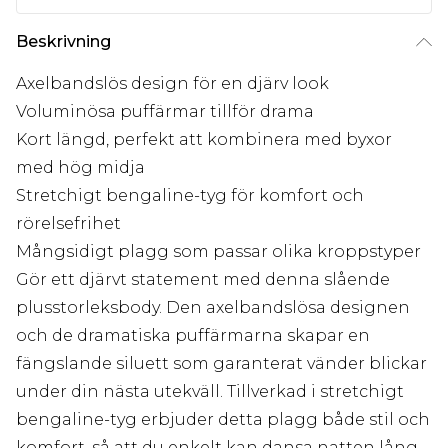
Beskrivning
Axelbandslös design för en djärv look
Voluminösa puffärmar tillför drama
Kort längd, perfekt att kombinera med byxor
med hög midja
Stretchigt bengaline-tyg för komfort och
rörelsefrihet
Mångsidigt plagg som passar olika kroppstyper
Gör ett djärvt statement med denna slående
plusstorleksbody. Den axelbandslösa designen
och de dramatiska puffärmarna skapar en
fängslande siluett som garanterat vänder blickar
under din nästa utekväll. Tillverkad i stretchigt
bengaline-tyg erbjuder detta plagg både stil och
komfort, så att du enkelt kan dansa natten lång.