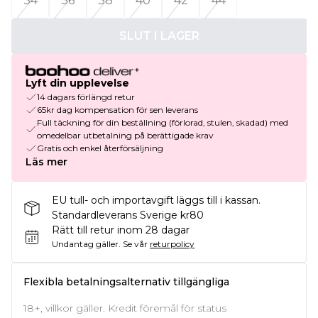
34
36
38
40
42
44
SLUT I LAGER
Lyft din upplevelse
14 dagars förlängd retur
65kr dag kompensation för sen leverans
Full täckning för din beställning (förlorad, stulen, skadad) med
omedelbar utbetalning på berättigade krav
Gratis och enkel återförsäljning
Läs mer
EU tull- och importavgift läggs till i kassan.
Standardleverans Sverige kr80
Rätt till retur inom 28 dagar
Undantag gäller.
Se vår
returpolicy
Flexibla betalningsalternativ tillgängliga
18+, villkor gäller. Kredit föremål för status