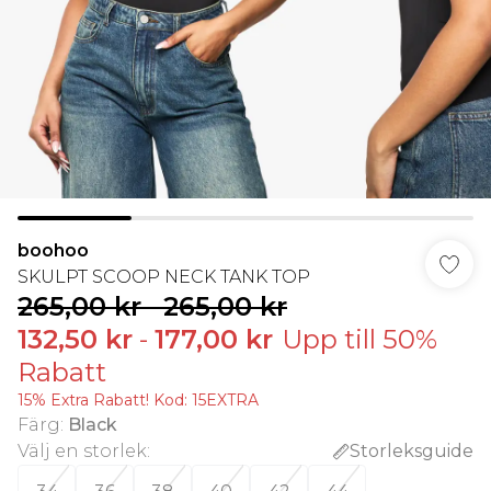
boohoo
SKULPT SCOOP NECK TANK TOP
265,00 kr
-
265,00 kr
132,50 kr
-
177,00 kr
Upp till 50%
Rabatt
15% Extra Rabatt! Kod: 15EXTRA
Färg
:
Black
Välj en storlek
:
Storleksguide