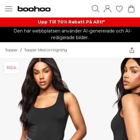
Upp Till 70% Rabatt På Allt!*
Den här webbplatsen använder AI-genererade och AI-
redigerade bilder.
Toppar
/
Toppar Med Urringning
REA