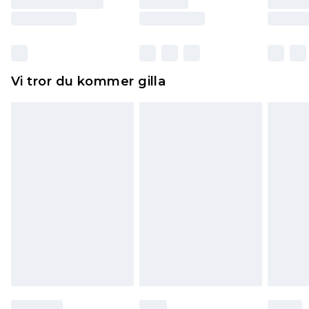
Skor och/eller kläder måste vara oanvända och
otvättade med originaletiketterna påsatta.
Dessutom måste skor provas inomhus.
Hemartiklar inklusive sängkläder, madrasser och
Vi tror du kommer gilla
toppers och kuddar måste vara oanvända och i
sin oöppnade originalförpackning. Detta
påverkar inte dina lagstadgade rättigheter.
Klicka
här
för att se vår fullständiga returpolicy.