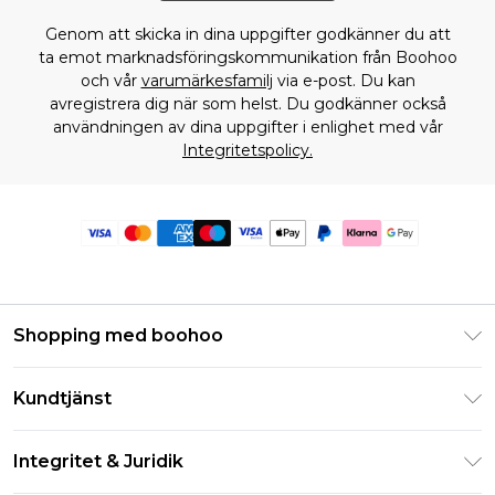
Genom att skicka in dina uppgifter godkänner du att
ta emot marknadsföringskommunikation från Boohoo
och vår
varumärkesfamilj
via e-post. Du kan
avregistrera dig när som helst. Du godkänner också
användningen av dina uppgifter i enlighet med vår
Integritetspolicy.
Shopping med boohoo
Klarna
Kundtjänst
Studentrabatt - Student Beans
Returnera din beställning
Studentrabatt - UNiDAYS
Integritet & Juridik
Vanliga frågor
Boohoo-appen