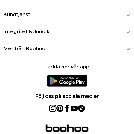
Klarna
Kundtjänst
Studentrabatt - Student Beans
Returnera din beställning
Studentrabatt - UNiDAYS
Integritet & Juridik
Vanliga frågor
Boohoo-appen
Integritetspolicy
Leveransinformation
Mer från Boohoo
Storleksguide
Allmänna villkor
Returnerar information
Karriärer på Boohoo
Om cookies
Kontakta oss
Ladda ner vår app
Modernt slaveri uttalande
Användarvillkor
Produkt
Följ oss på sociala medier