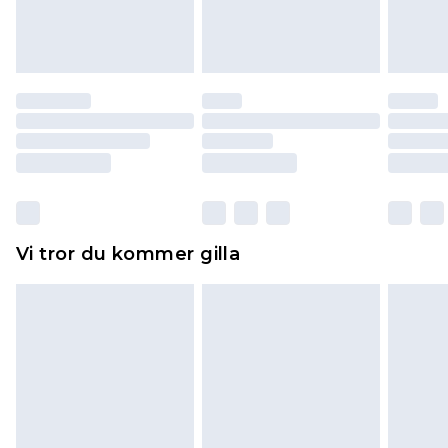
varan till ett fast belopp av 100KR, som kommer
att dras av från det belopp som ska återbetalas
till dig. Du kommer sedan att få en full
återbetalning minus kostnaden för 100KR för att
returnera varan.
Skor och/eller kläder måste vara oanvända och
otvättade med originaletiketterna påsatta.
Dessutom måste skor provas inomhus.
Hemartiklar inklusive sängkläder, madrasser och
Vi tror du kommer gilla
toppers och kuddar måste vara oanvända och i
sin oöppnade originalförpackning. Detta
påverkar inte dina lagstadgade rättigheter.
Klicka
här
för att se vår fullständiga returpolicy.