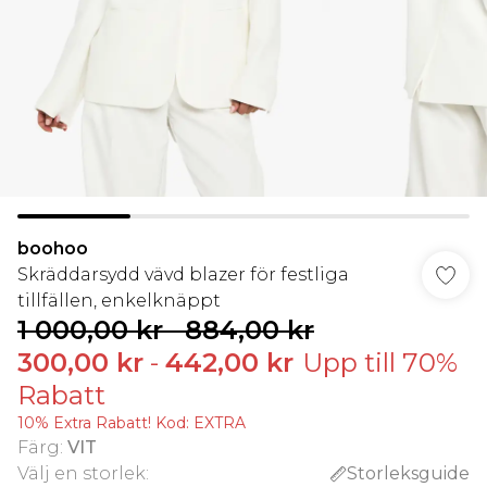
boohoo
Skräddarsydd vävd blazer för festliga
tillfällen, enkelknäppt
1 000,00 kr
-
884,00 kr
300,00 kr
-
442,00 kr
Upp till 70%
Rabatt
10% Extra Rabatt! Kod: EXTRA
Färg
:
VIT
Välj en storlek
:
Storleksguide