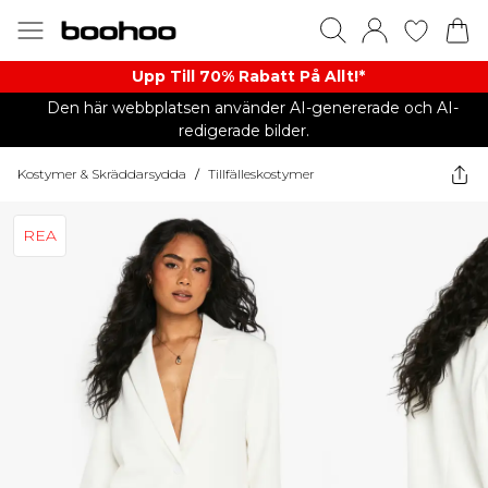
Upp Till 70% Rabatt På Allt!*
Den här webbplatsen använder AI-genererade och AI-
redigerade bilder.
Kostymer & Skräddarsydda
/
Tillfälleskostymer
REA