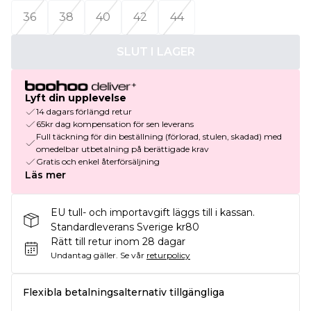
36
38
40
42
44
SLUT I LAGER
Lyft din upplevelse
14 dagars förlängd retur
65kr dag kompensation för sen leverans
Full täckning för din beställning (förlorad, stulen, skadad) med
omedelbar utbetalning på berättigade krav
Gratis och enkel återförsäljning
Läs mer
EU tull- och importavgift läggs till i kassan.
Standardleverans Sverige kr80
Rätt till retur inom 28 dagar
Undantag gäller.
Se vår
returpolicy
Flexibla betalningsalternativ tillgängliga