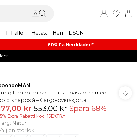
m
Tillfällen
Hetast
Herr
DSGN
60% På Herrkläder!*​
der.
boohooMAN
Tung linneblandad regular passform med
dold knappslå – Cargo-overskjorta
177,00 kr
553,00 kr
Spara 68%
15% Extra Rabatt! Kod: 15EXTRA
Färg
:
Natur
Välj en storlek
: