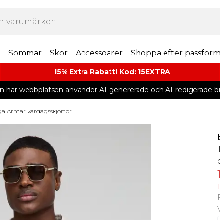
r
Sommar
Skor
Accessoarer
Shoppa efter passfor
15% Extra Rabatt! Kod: 15EXTRA
n här webbplatsen använder AI-genererade och AI-redigerade bil
a Ärmar Vardagsskjortor