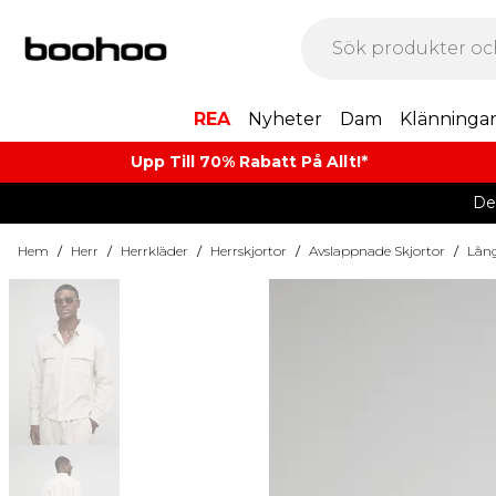
REA
Nyheter
Dam
Klänninga
Upp Till 70% Rabatt På Allt!*
De
Hem
/
Herr
/
Herrkläder
/
Herrskjortor
/
Avslappnade Skjortor
/
Lång