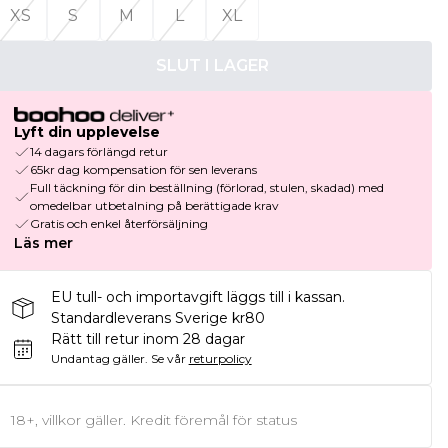
XS
S
M
L
XL
SLUT I LAGER
Lyft din upplevelse
14 dagars förlängd retur
65kr dag kompensation för sen leverans
Full täckning för din beställning (förlorad, stulen, skadad) med
omedelbar utbetalning på berättigade krav
Gratis och enkel återförsäljning
Läs mer
EU tull- och importavgift läggs till i kassan.
Standardleverans Sverige kr80
Rätt till retur inom 28 dagar
Undantag gäller.
Se vår
returpolicy
18+, villkor gäller. Kredit föremål för status