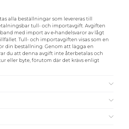
as alla beställningar som levereras till
talningsbar tull- och importavgift. Avgiften
amband med import av e‑handelsvaror av lågt
llfället. Tull- och importavgiften visas som en
för din beställning. Genom att lägga en
ar du att denna avgift inte återbetalas och
ur eller byte, förutom där det krävs enligt
terial: Linne Detalj: Cargo Längd: Normal
: Långärmad
kr80
 har 21 dagar på dig att skicka tillbaka något