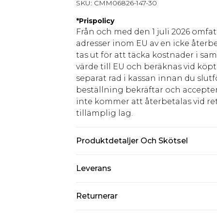
SKU:
CMM06826-147-30
*
Prispolicy
Från och med den 1 juli 2026 omfatt
adresser inom EU av en icke återbe
tas ut för att täcka kostnader i s
värde till EU och beräknas vid köpti
separat rad i kassan innan du slut
beställning bekräftar och accepter
inte kommer att återbetalas vid ret
tillämplig lag.
Produktdetaljer Och Skötsel
75% viskos 25% linne
Leverans
Stil: Overskjorta Design: Cargo Ma
Halsringning: Kragefri Ärmlängd
Standardleverans Sverige
Returnerar
5-7 arbetsdagar
Något som inte riktigt stämmer? Du