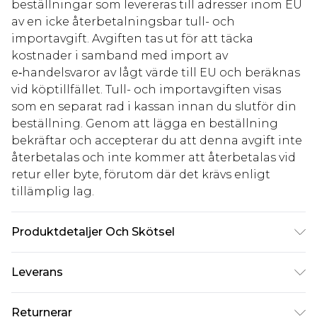
beställningar som levereras till adresser inom EU
av en icke återbetalningsbar tull- och
importavgift. Avgiften tas ut för att täcka
kostnader i samband med import av
e‑handelsvaror av lågt värde till EU och beräknas
vid köptillfället. Tull- och importavgiften visas
som en separat rad i kassan innan du slutför din
beställning. Genom att lägga en beställning
bekräftar och accepterar du att denna avgift inte
återbetalas och inte kommer att återbetalas vid
retur eller byte, förutom där det krävs enligt
tillämplig lag.
Produktdetaljer Och Skötsel
60% Bomull, 40% Polyester. Modellen är 6'1 och
Leverans
bär UK-storlek M/32
Standardleverans Sverige
kr80
Returnerar