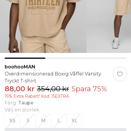
boohooMAN
Överdimensionerad Boxig Våffel Varsity
Tryckt T-shirt
88,00 kr
354,00 kr
Spara 75%
15% Extra Rabatt! Kod: 15EXTRA
Färg
:
Taupe
Välj en storlek
:
XS
S
M
L
XL