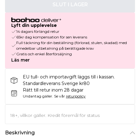
SLUT I LAGER
Lyft din upplevelse
14 dagars förlängd retur
65kr dag kompensation för sen leverans
Full täckning för din beställning (förlorad, stulen, skadad) med
omedelbar utbetalning på berättigade krav
Gratis och enkel återförsäljning
Läs mer
EU tull- och importavgift läggs till i kassan.
Standardleverans Sverige kr80
Rätt till retur inom 28 dagar
Undantag gäller.
Se vår
returpolicy
18+, villkor gäller. Kredit föremål för status
Beskrivning