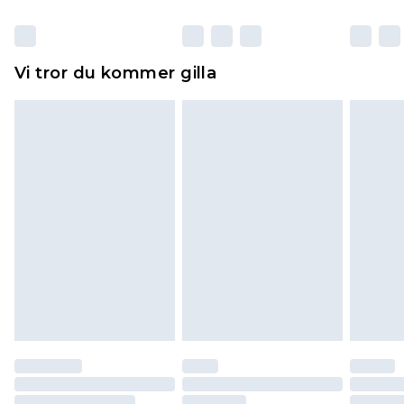
otvättade med originaletiketterna påsatta.
Dessutom måste skor provas inomhus.
Hemartiklar inklusive sängkläder, madrasser och
Vi tror du kommer gilla
toppers och kuddar måste vara oanvända och i
sin oöppnade originalförpackning. Detta
påverkar inte dina lagstadgade rättigheter.
Klicka
här
för att se vår fullständiga returpolicy.