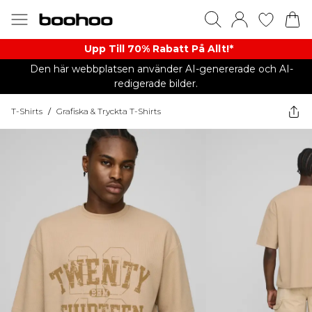
Upp Till 70% Rabatt På Allt!*
Den här webbplatsen använder AI-genererade och AI-
redigerade bilder.
T-Shirts
/
Grafiska & Tryckta T-Shirts