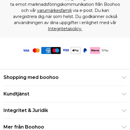
ta emot marknadsföringskommunikation från Boohoo
och vår
varumärkesfamilj
via e-post. Du kan
avregistrera dig när som helst. Du godkänner också
användningen av dina uppgifter i enlighet med vår
Integritetspolicy.
Shopping med boohoo
Klarna
Kundtjänst
Studentrabatt - Student Beans
Returnera din beställning
Studentrabatt - UNiDAYS
Integritet & Juridik
Vanliga frågor
Boohoo-appen
Integritetspolicy
Leveransinformation
Mer från Boohoo
Storleksguide