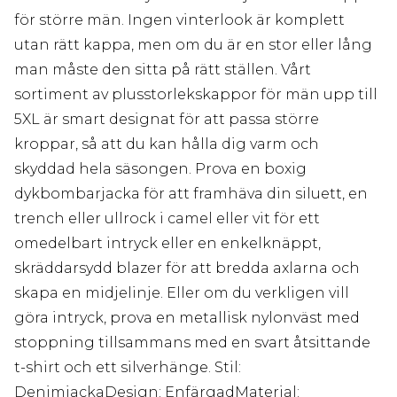
för större män. Ingen vinterlook är komplett
utan rätt kappa, men om du är en stor eller lång
man måste den sitta på rätt ställen. Vårt
sortiment av plusstorlekskappor för män upp till
5XL är smart designat för att passa större
kroppar, så att du kan hålla dig varm och
skyddad hela säsongen. Prova en boxig
dykbombarjacka för att framhäva din siluett, en
trench eller ullrock i camel eller vit för ett
omedelbart intryck eller en enkelknäppt,
skräddarsydd blazer för att bredda axlarna och
skapa en midjelinje. Eller om du verkligen vill
göra intryck, prova en metallisk nylonväst med
stoppning tillsammans med en svart åtsittande
t-shirt och ett silverhänge. Stil:
DenimjackaDesign: EnfärgadMaterial: