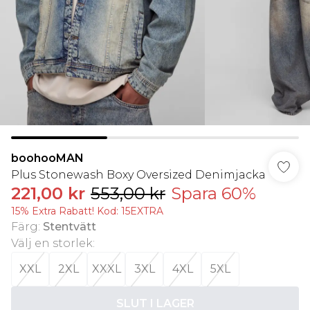
boohooMAN
Plus Stonewash Boxy Oversized Denimjacka
221,00 kr
553,00 kr
Spara 60%
15% Extra Rabatt! Kod: 15EXTRA
Färg
:
Stentvätt
Välj en storlek
:
XXL
2XL
XXXL
3XL
4XL
5XL
SLUT I LAGER