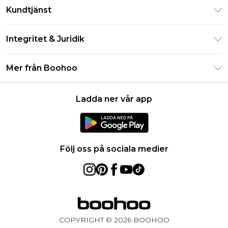
Klarna
Kundtjänst
Studentrabatt - Student Beans
Returnera din beställning
Studentrabatt - UNiDAYS
Integritet & Juridik
Vanliga frågor
Boohoo-appen
Integritetspolicy
Leveransinformation
Mer från Boohoo
Storleksguide
Allmänna villkor
Returnerar information
Karriärer på Boohoo
Om cookies
Kontakta oss
Ladda ner vår app
Modernt slaveri uttalande
Användarvillkor
Produkt
Följ oss på sociala medier
COPYRIGHT ©
2026
BOOHOO