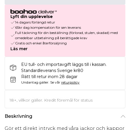
Lyft din upplevelse
14 dagars förlängd retur
65kr dag kompensation för sen leverans
Full täckning för din beställning (förlorad, stulen, skadad) med
omedelbar utbetalning på berättigade krav
Gratis och enkel återförsäljning
Läs mer
EU tull- och importavgift läggs till i kassan.
Standardleverans Sverige kr80
Rätt till retur inom 28 dagar
Undantag gäller.
Se vår
returpolicy
18+, villkor gäller. Kredit föremål för status
Beskrivning
Gör ett direkt intryck med våra jackor och kappor