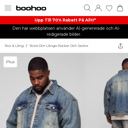
Upp Till 70% Rabatt På Allt!*
Den här webbplatsen använder AI-genererade och AI-
redigerade bilder.
Stor & Lång
/
Stora Och Långa Rockar Och Jackor
Plus