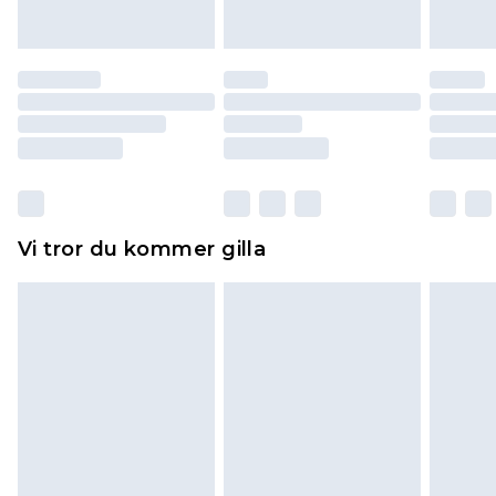
att dras av från det belopp som ska återbetalas
till dig. Du kommer sedan att få en full
återbetalning minus kostnaden för 100KR för att
returnera varan.
Skor och/eller kläder måste vara oanvända och
otvättade med originaletiketterna påsatta.
Dessutom måste skor provas inomhus.
Hemartiklar inklusive sängkläder, madrasser och
Vi tror du kommer gilla
toppers och kuddar måste vara oanvända och i
sin oöppnade originalförpackning. Detta
påverkar inte dina lagstadgade rättigheter.
Klicka
här
för att se vår fullständiga returpolicy.