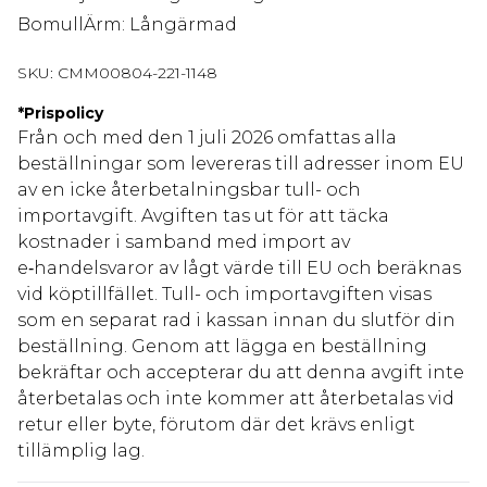
BomullÄrm: Långärmad
SKU:
CMM00804-221-1148
*
Prispolicy
Från och med den 1 juli 2026 omfattas alla
beställningar som levereras till adresser inom EU
av en icke återbetalningsbar tull- och
importavgift. Avgiften tas ut för att täcka
kostnader i samband med import av
e‑handelsvaror av lågt värde till EU och beräknas
vid köptillfället. Tull- och importavgiften visas
som en separat rad i kassan innan du slutför din
beställning. Genom att lägga en beställning
bekräftar och accepterar du att denna avgift inte
återbetalas och inte kommer att återbetalas vid
retur eller byte, förutom där det krävs enligt
tillämplig lag.