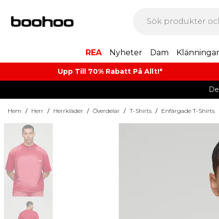
REA
Nyheter
Dam
Klänninga
Upp Till 70% Rabatt På Allt!*
De
Hem
/
Herr
/
Herrkläder
/
Överdelar
/
T-Shirts
/
Enfärgade T-Shirts