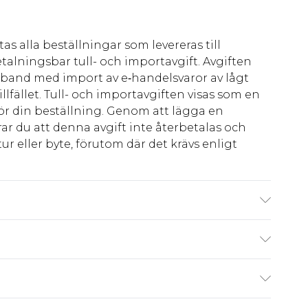
as alla beställningar som levereras till
talningsbar tull- och importavgift. Avgiften
amband med import av e‑handelsvaror av lågt
llfället. Tull- och importavgiften visas som en
för din beställning. Genom att lägga en
ar du att denna avgift inte återbetalas och
ur eller byte, förutom där det krävs enligt
är UK-storlek M/32
kr80
 har 21 dagar på dig att skicka tillbaka något