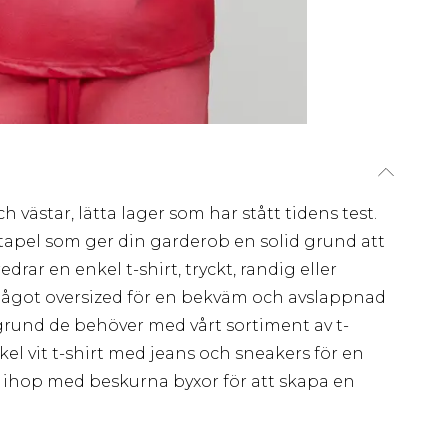
ch västar, lätta lager som har stått tidens test.
tapel som ger din garderob en solid grund att
rar en enkel t-shirt, tryckt, randig eller
något oversized för en bekväm och avslappnad
en grund de behöver med vårt sortiment av t-
el vit t-shirt med jeans och sneakers för en
a ihop med beskurna byxor för att skapa en