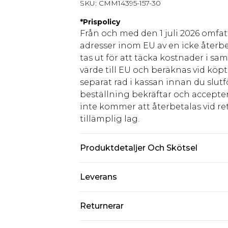
SKU:
CMM14395-157-30
*
Prispolicy
Från och med den 1 juli 2026 omfatt
adresser inom EU av en icke återbe
tas ut för att täcka kostnader i s
värde till EU och beräknas vid köpti
separat rad i kassan innan du slut
beställning bekräftar och accepter
inte kommer att återbetalas vid ret
tillämplig lag.
Produktdetaljer Och Skötsel
100% Bomull. Modellen är 6'1 och b
Leverans
Standardleverans Sverige
Returnerar
5-7 arbetsdagar
Något som inte riktigt stämmer? Du