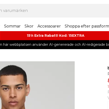
r
Sommar
Skor
Accessoarer
Shoppa efter passfor
15% Extra Rabatt! Kod: 15EXTRA
n här webbplatsen använder AI-genererade och AI-redigerade bil