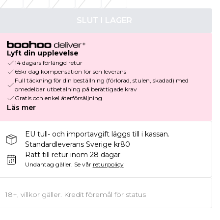
SLUT I LAGER
Lyft din upplevelse
14 dagars förlängd retur
65kr dag kompensation för sen leverans
Full täckning för din beställning (förlorad, stulen, skadad) med
omedelbar utbetalning på berättigade krav
Gratis och enkel återförsäljning
Läs mer
EU tull- och importavgift läggs till i kassan.
Standardleverans Sverige kr80
Rätt till retur inom 28 dagar
Undantag gäller.
Se vår
returpolicy
18+, villkor gäller. Kredit föremål för status