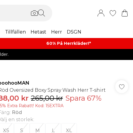
m
Tillfällen
Hetast
Herr
DSGN
60% På Herrkläder!*​
der.
boohooMAN
Röd Oversized Boxy Spray Wash Herr T-shirt
88,00 kr
265,00 kr
Spara 67%
15% Extra Rabatt! Kod: 15EXTRA
Färg
:
Röd
Välj en storlek
:
XS
S
M
L
XL