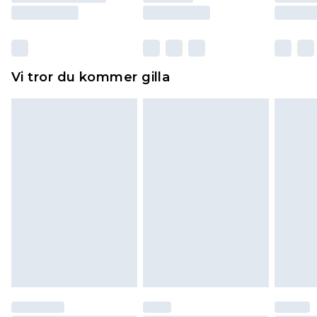
Skor och/eller kläder måste vara oanvända och
otvättade med originaletiketterna påsatta.
Dessutom måste skor provas inomhus.
Hemartiklar inklusive sängkläder, madrasser och
Vi tror du kommer gilla
toppers och kuddar måste vara oanvända och i
sin oöppnade originalförpackning. Detta
påverkar inte dina lagstadgade rättigheter.
Klicka
här
för att se vår fullständiga returpolicy.