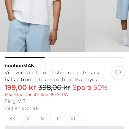
boohooMAN
Vit oversized boxig T-shirt med utsträckt
hals, citron, totekorg och grafiskt tryck
199,00 kr
398,00 kr
Spara 50%
15% Extra Rabatt! Kod: 15EXTRA
Färg
:
VIT
Välj en storlek
:
XS
S
M
L
XL