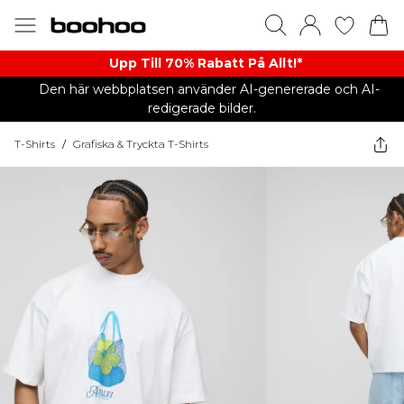
Upp Till 70% Rabatt På Allt!*
Den här webbplatsen använder AI-genererade och AI-
redigerade bilder.
T-Shirts
/
Grafiska & Tryckta T-Shirts