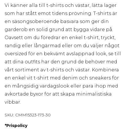
Vi känner alla till t-shirts och västar, lätta lager
som har stått emot tidens prövning. T-shirts är
en säsongsoberoende basvara som ger din
garderob en solid grund att bygga vidare på.
Oavsett om du föredrar en enkel t-shirt, tryckt,
randig eller långärmad eller om du väljer något
oversized för en bekvämt avslappnad look, se till
att dina outfits har den grund de behöver med
vårt sortiment av t-shirts och västar. Kombinera
en enkel vit t-shirt med denim och sneakers för
en mångsidig vardagslook eller para ihop med
avkortade byxor för att skapa minimalistiska
vibbar.
SKU:
CMM15323-173-30
*
Prispolicy