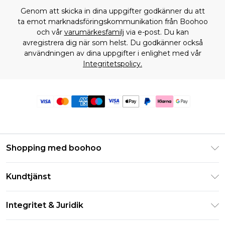
Genom att skicka in dina uppgifter godkänner du att
ta emot marknadsföringskommunikation från Boohoo
och vår
varumärkesfamilj
via e-post. Du kan
avregistrera dig när som helst. Du godkänner också
användningen av dina uppgifter i enlighet med vår
Integritetspolicy.
Shopping med boohoo
Klarna
Kundtjänst
Studentrabatt - Student Beans
Returnera din beställning
Studentrabatt - UNiDAYS
Integritet & Juridik
Vanliga frågor
Boohoo-appen