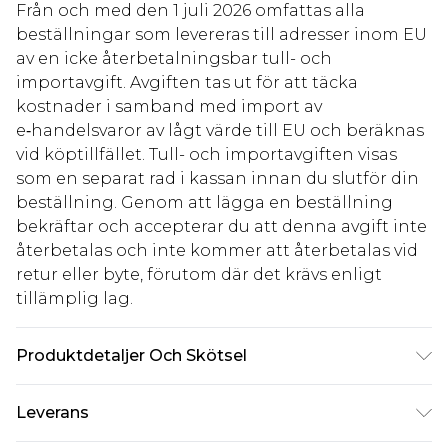
Från och med den 1 juli 2026 omfattas alla
beställningar som levereras till adresser inom EU
av en icke återbetalningsbar tull- och
importavgift. Avgiften tas ut för att täcka
kostnader i samband med import av
e‑handelsvaror av lågt värde till EU och beräknas
vid köptillfället. Tull- och importavgiften visas
som en separat rad i kassan innan du slutför din
beställning. Genom att lägga en beställning
bekräftar och accepterar du att denna avgift inte
återbetalas och inte kommer att återbetalas vid
retur eller byte, förutom där det krävs enligt
tillämplig lag.
Produktdetaljer Och Skötsel
100 % bomull. Modellen är 6'1 och bär UK-storlek
Leverans
M/32.