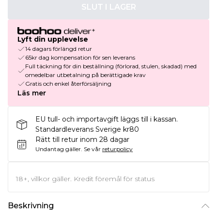
SLUT I LAGER
Lyft din upplevelse
14 dagars förlängd retur
65kr dag kompensation för sen leverans
Full täckning för din beställning (förlorad, stulen, skadad) med
omedelbar utbetalning på berättigade krav
Gratis och enkel återförsäljning
Läs mer
EU tull- och importavgift läggs till i kassan.
Standardleverans Sverige kr80
Rätt till retur inom 28 dagar
Undantag gäller.
Se vår
returpolicy
18+, villkor gäller. Kredit föremål för status
Beskrivning