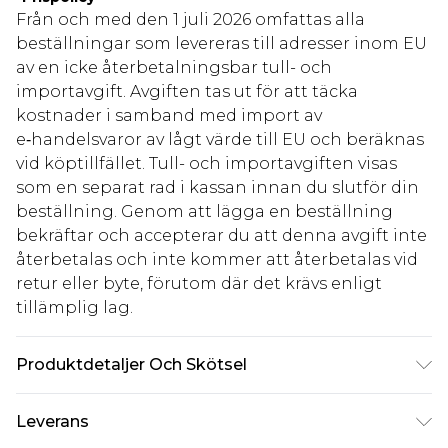
Från och med den 1 juli 2026 omfattas alla
beställningar som levereras till adresser inom EU
av en icke återbetalningsbar tull- och
importavgift. Avgiften tas ut för att täcka
kostnader i samband med import av
e‑handelsvaror av lågt värde till EU och beräknas
vid köptillfället. Tull- och importavgiften visas
som en separat rad i kassan innan du slutför din
beställning. Genom att lägga en beställning
bekräftar och accepterar du att denna avgift inte
återbetalas och inte kommer att återbetalas vid
retur eller byte, förutom där det krävs enligt
tillämplig lag.
Produktdetaljer Och Skötsel
Huvudmaterial: 50% Bomull, 47% Polyamid, 3%
Leverans
Elastan. Foder: 100% Polyester. Maskintvättbar.