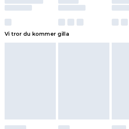
Skor och/eller kläder måste vara oanvända och
otvättade med originaletiketterna påsatta.
Dessutom måste skor provas inomhus.
Hemartiklar inklusive sängkläder, madrasser och
Vi tror du kommer gilla
toppers och kuddar måste vara oanvända och i
sin oöppnade originalförpackning. Detta
påverkar inte dina lagstadgade rättigheter.
Klicka
här
för att se vår fullständiga returpolicy.