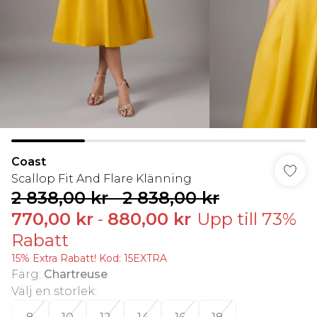
Coast
Scallop Fit And Flare Klänning
2 838,00 kr
-
2 838,00 kr
770,00 kr
-
880,00 kr
Upp till 73%
Rabatt
15% Extra Rabatt! Kod: 15EXTRA
Färg
:
Chartreuse
Välj en storlek
: