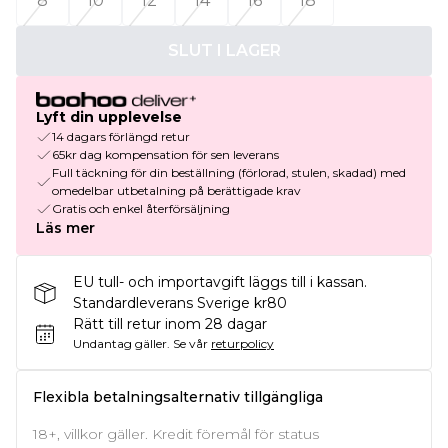
8
10
12
14
16
18
SLUT I LAGER
Lyft din upplevelse
14 dagars förlängd retur
65kr dag kompensation för sen leverans
Full täckning för din beställning (förlorad, stulen, skadad) med
omedelbar utbetalning på berättigade krav
Gratis och enkel återförsäljning
Läs mer
EU tull- och importavgift läggs till i kassan.
Standardleverans Sverige kr80
Rätt till retur inom 28 dagar
Undantag gäller.
Se vår
returpolicy
Flexibla betalningsalternativ tillgängliga
18+, villkor gäller. Kredit föremål för status