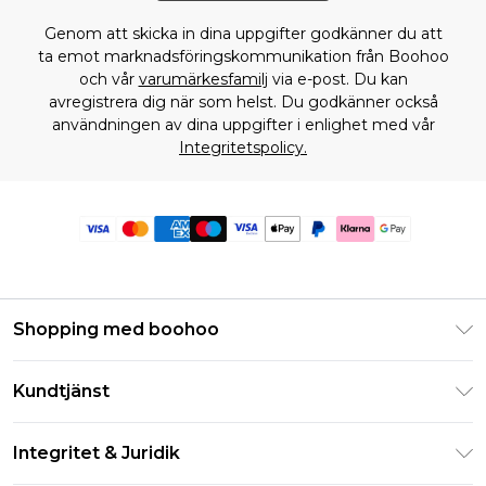
Genom att skicka in dina uppgifter godkänner du att
ta emot marknadsföringskommunikation från Boohoo
och vår
varumärkesfamilj
via e-post. Du kan
avregistrera dig när som helst. Du godkänner också
användningen av dina uppgifter i enlighet med vår
Integritetspolicy.
Shopping med boohoo
Klarna
Kundtjänst
Studentrabatt - Student Beans
Returnera din beställning
Studentrabatt - UNiDAYS
Integritet & Juridik
Vanliga frågor
Boohoo-appen