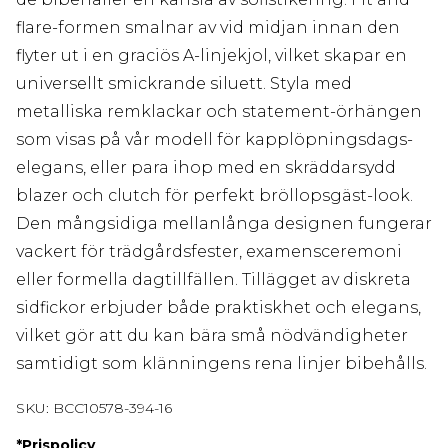
flare-formen smalnar av vid midjan innan den
flyter ut i en graciös A-linjekjol, vilket skapar en
universellt smickrande siluett. Styla med
metalliska remklackar och statement-örhängen
som visas på vår modell för kapplöpningsdags-
elegans, eller para ihop med en skräddarsydd
blazer och clutch för perfekt bröllopsgäst-look.
Den mångsidiga mellanlånga designen fungerar
vackert för trädgårdsfester, examensceremoni
eller formella dagtillfällen. Tillägget av diskreta
sidfickor erbjuder både praktiskhet och elegans,
vilket gör att du kan bära små nödvändigheter
samtidigt som klänningens rena linjer bibehålls.
SKU:
BCC10578-394-16
*
Prispolicy