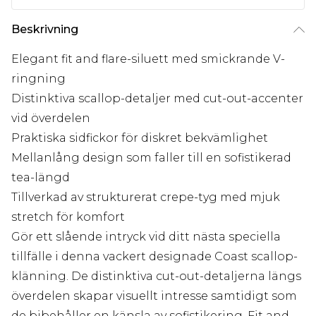
Beskrivning
Elegant fit and flare-siluett med smickrande V-
ringning
Distinktiva scallop-detaljer med cut-out-accenter
vid överdelen
Praktiska sidfickor för diskret bekvämlighet
Mellanlång design som faller till en sofistikerad
tea-längd
Tillverkad av strukturerat crepe-tyg med mjuk
stretch för komfort
Gör ett slående intryck vid ditt nästa speciella
tillfälle i denna vackert designade Coast scallop-
klänning. De distinktiva cut-out-detaljerna längs
överdelen skapar visuellt intresse samtidigt som
de bibehåller en känsla av sofistikering. Fit and