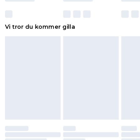
otvättade med originaletiketterna påsatta.
Dessutom måste skor provas inomhus.
Hemartiklar inklusive sängkläder, madrasser och
Vi tror du kommer gilla
toppers och kuddar måste vara oanvända och i
sin oöppnade originalförpackning. Detta
påverkar inte dina lagstadgade rättigheter.
Klicka
här
för att se vår fullständiga returpolicy.