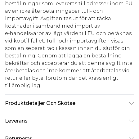
beställningar som levereras till adresser inom EU
av en icke återbetalningsbar tull- och
importavgift. Avgiften tas ut för att täcka
kostnader i samband med import av
e‑handelsvaror av lågt värde till EU och beräknas
vid köptillfället. Tull- och importavgiften visas
som en separat rad i kassan innan du slutför din
beställning. Genom att lägga en beställning
bekräftar och accepterar du att denna avgift inte
återbetalas och inte kommer att återbetalas vid
retur eller byte, förutom där det krävs enligt
tillämplig lag.
Produktdetaljer Och Skötsel
100% Viskos. Maskintvättbar. Modellen bär
Leverans
storlek 10.
Standardleverans Sverige
kr80
Returnerar