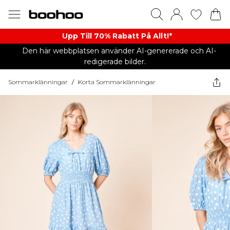
Upp Till 70% Rabatt På Allt!*
Den här webbplatsen använder AI-genererade och AI-
redigerade bilder.
Sommarklänningar
/
Korta Sommarklänningar