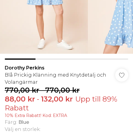
Dorothy Perkins
Blå Prickig Klänning med Knytdetalj och
Volangärmar
770,00 kr
-
770,00 kr
88,00 kr
-
132,00 kr
Upp till 89%
Rabatt
10% Extra Rabatt! Kod: EXTRA
Färg
:
Blue
Välj en storlek
: