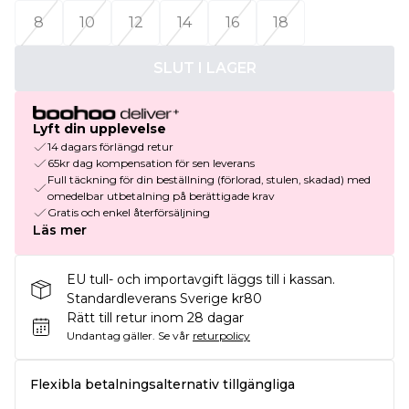
8
10
12
14
16
18
SLUT I LAGER
Lyft din upplevelse
14 dagars förlängd retur
65kr dag kompensation för sen leverans
Full täckning för din beställning (förlorad, stulen, skadad) med
omedelbar utbetalning på berättigade krav
Gratis och enkel återförsäljning
Läs mer
EU tull- och importavgift läggs till i kassan.
Standardleverans Sverige kr80
Rätt till retur inom 28 dagar
Undantag gäller.
Se vår
returpolicy
Flexibla betalningsalternativ tillgängliga