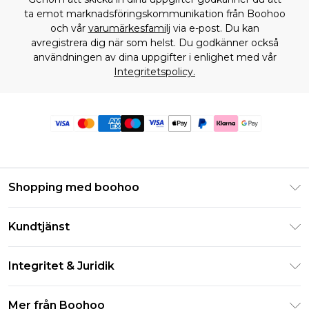
ta emot marknadsföringskommunikation från Boohoo
och vår
varumärkesfamilj
via e-post. Du kan
avregistrera dig när som helst. Du godkänner också
användningen av dina uppgifter i enlighet med vår
Integritetspolicy.
Shopping med boohoo
Klarna
Kundtjänst
Studentrabatt - Student Beans
Returnera din beställning
Studentrabatt - UNiDAYS
Integritet & Juridik
Vanliga frågor
Boohoo-appen
Integritetspolicy
Leveransinformation
Mer från Boohoo
Storleksguide