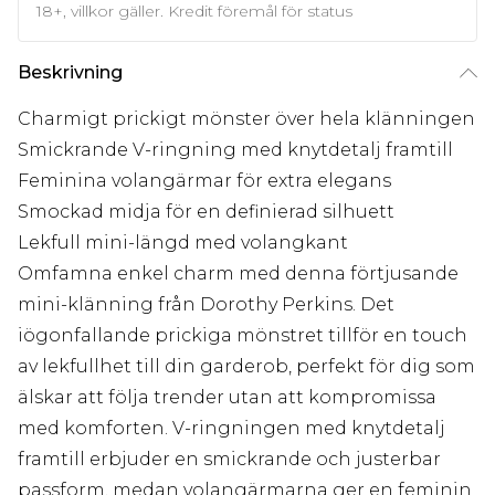
18+, villkor gäller. Kredit föremål för status
Beskrivning
Charmigt prickigt mönster över hela klänningen
Smickrande V-ringning med knytdetalj framtill
Feminina volangärmar för extra elegans
Smockad midja för en definierad silhuett
Lekfull mini-längd med volangkant
Omfamna enkel charm med denna förtjusande
mini-klänning från Dorothy Perkins. Det
iögonfallande prickiga mönstret tillför en touch
av lekfullhet till din garderob, perfekt för dig som
älskar att följa trender utan att kompromissa
med komforten. V-ringningen med knytdetalj
framtill erbjuder en smickrande och justerbar
passform, medan volangärmarna ger en feminin