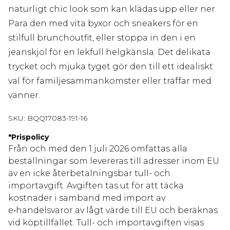
naturligt chic look som kan klädas upp eller ner.
Para den med vita byxor och sneakers för en
stilfull brunchoutfit, eller stoppa in den i en
jeanskjol för en lekfull helgkänsla. Det delikata
trycket och mjuka tyget gör den till ett idealiskt
val för familjesammankomster eller träffar med
vänner.
SKU:
BQQ17083-191-16
*
Prispolicy
Från och med den 1 juli 2026 omfattas alla
beställningar som levereras till adresser inom EU
av en icke återbetalningsbar tull- och
importavgift. Avgiften tas ut för att täcka
kostnader i samband med import av
e‑handelsvaror av lågt värde till EU och beräknas
vid köptillfället. Tull- och importavgiften visas