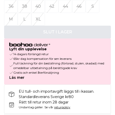
36
38
40
42
44
46
S
M
L
XL
SLUT I LAGER
Lyft din upplevelse
14 dagars förlängd retur
65kr dag kompensation för sen leverans
Full täckning för din beställning (förlorad, stulen, skadad) med
omedelbar utbetalning på berättigade krav
Gratis och enkel återförsäljning
Läs mer
EU tull- och importavgift läggs till i kassan.
Standardleverans Sverige kr80
Rätt till retur inom 28 dagar
Undantag gäller.
Se vår
returpolicy