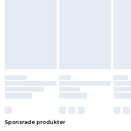
påverkar inte dina lagstadgade rättigheter.
Klicka
här
för att se vår fullständiga returpolicy.
Sponsrade produkter