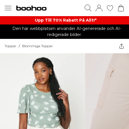
Upp Till 70% Rabatt På Allt!*
Den här webbplatsen använder AI-genererade och AI-
redigerade bilder.
Toppar
/
Blommiga Toppar