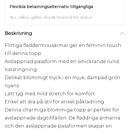
Flexibla betalningsalternativ tillgängliga
18+, villkor gäller. Kredit föremål för status
Beskrivning
Flirtiga fladdermousärmar ger en feminin touch
till denna topp
Avslappnad passform med en smickrande rund
halsringning
Delikat blommigt tryck i en mjuk, dämpad grön
nyans
Lätt tyg med mild stretch för komfort
Enkel att dra på-stil för enkel påklädning
Denna charmiga blommiga topp är perfekt för
avslappnade dagtillfällen. De fladdriga ärmarna
och den avslappnade passformen skapar en