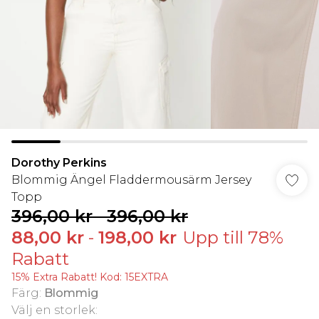
Dorothy Perkins
Blommig Ängel Fladdermousärm Jersey
Topp
396,00 kr
-
396,00 kr
88,00 kr
-
198,00 kr
Upp till 78%
Rabatt
15% Extra Rabatt! Kod: 15EXTRA
Färg
:
Blommig
Välj en storlek
: