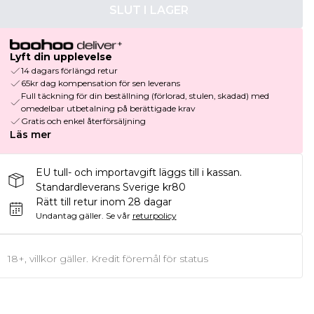
SLUT I LAGER
Lyft din upplevelse
14 dagars förlängd retur
65kr dag kompensation för sen leverans
Full täckning för din beställning (förlorad, stulen, skadad) med
omedelbar utbetalning på berättigade krav
Gratis och enkel återförsäljning
Läs mer
EU tull- och importavgift läggs till i kassan.
Standardleverans Sverige kr80
Rätt till retur inom 28 dagar
Undantag gäller.
Se vår
returpolicy
18+, villkor gäller. Kredit föremål för status