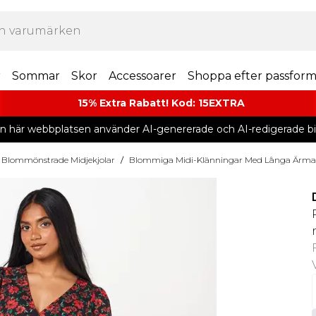
r
Sommar
Skor
Accessoarer
Shoppa efter passfor
15% Extra Rabatt! Kod: 15EXTRA
n här webbplatsen använder AI-genererade och AI-redigerade bil
Blommönstrade Midjekjolar
/
Blommiga Midi-Klänningar Med Långa Ärma