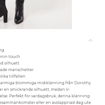
ng
inin touch
d silhuett
kade manschetter
ika tillfällen
harmiga blommiga midiklänning från Dorothy
r en smickrande silhuett, medan V-
kelse. Perfekt för vardagsbruk, denna klänning
iljesammankomster eller en avslappnad dag ute.