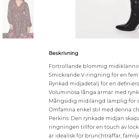
Beskrivning
Förtrollande blommig midiklänni
Smickrande V-ringning för en fem
Rynkad midjadetalj för en definiera
Voluminösa långa ärmar med ryn
Mångsidig midilängd lämplig för ol
Omfamna enkel stil med denna c
Perkins. Den rynkade midjan skapa
ringningen tillför en touch av loc
är idealisk för brunchträffar, fam