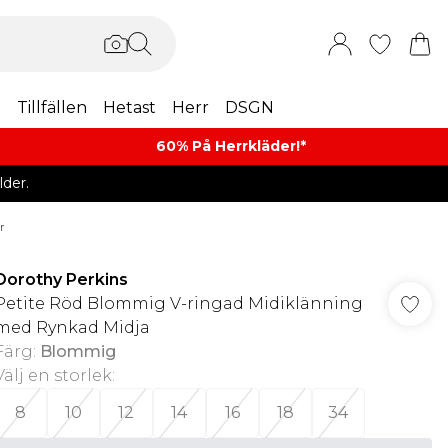
m
Tillfällen
Hetast
Herr
DSGN
60% På Herrkläder!*​
der.
r
Dorothy Perkins
Petite Röd Blommig V-ringad Midiklänning
med Rynkad Midja
Färg
:
Blommig
Välj en storlek
:
8
10
12
14
16
18
34