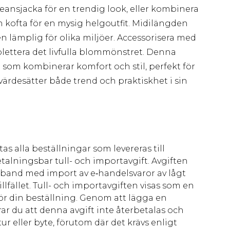
eansjacka för en trendig look, eller kombinera
kofta för en mysig helgoutfit. Midilängden
 lämplig för olika miljöer. Accessorisera med
lettera det livfulla blommönstret. Denna
 som kombinerar komfort och stil, perfekt för
desätter både trend och praktiskhet i sin
as alla beställningar som levereras till
talningsbar tull- och importavgift. Avgiften
amband med import av e‑handelsvaror av lågt
llfället. Tull- och importavgiften visas som en
för din beställning. Genom att lägga en
ar du att denna avgift inte återbetalas och
ur eller byte, förutom där det krävs enligt