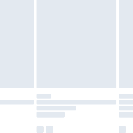
oanvända och otvättade med originaletiketterna
as inomhus. Hemartiklar inklusive sängkläder,
 måste vara oanvända och i sin oöppnade
r inte dina lagstadgade rättigheter.
a returpolicy.