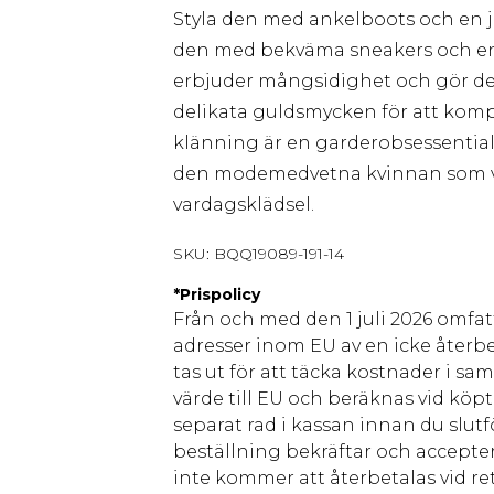
Styla den med ankelboots och en j
den med bekväma sneakers och en 
erbjuder mångsidighet och gör den
delikata guldsmycken för att komp
klänning är en garderobsessential
den modemedvetna kvinnan som vär
vardagsklädsel.
SKU:
BQQ19089-191-14
*
Prispolicy
Från och med den 1 juli 2026 omfatt
adresser inom EU av en icke återbe
tas ut för att täcka kostnader i s
värde till EU och beräknas vid köpti
separat rad i kassan innan du slut
beställning bekräftar och accepter
inte kommer att återbetalas vid ret