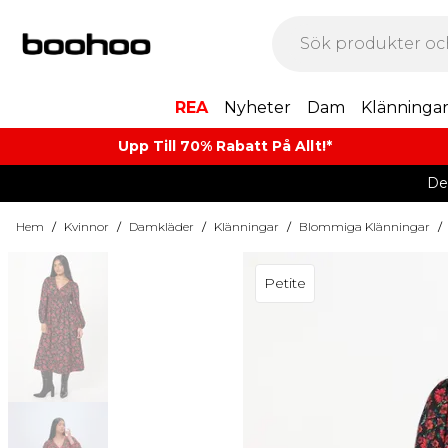
REA
Nyheter
Dam
Klänninga
Upp Till 70% Rabatt På Allt!*
De
Hem
/
Kvinnor
/
Damkläder
/
Klänningar
/
Blommiga Klänningar
/
Petite