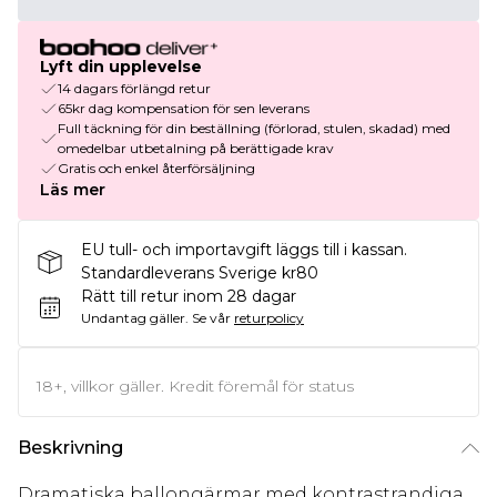
Lyft din upplevelse
14 dagars förlängd retur
65kr dag kompensation för sen leverans
Full täckning för din beställning (förlorad, stulen, skadad) med
omedelbar utbetalning på berättigade krav
Gratis och enkel återförsäljning
Läs mer
EU tull- och importavgift läggs till i kassan.
Standardleverans Sverige kr80
Rätt till retur inom 28 dagar
Undantag gäller.
Se vår
returpolicy
18+, villkor gäller. Kredit föremål för status
Beskrivning
Dramatiska ballongärmar med kontrastrandiga