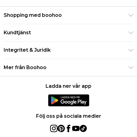
Shopping med boohoo
Klarna
Kundtjänst
Studentrabatt - Student Beans
Returnera din beställning
Studentrabatt - UNiDAYS
Integritet & Juridik
Vanliga frågor
Boohoo-appen
Integritetspolicy
Leveransinformation
Mer från Boohoo
Storleksguide
Allmänna villkor
Returnerar information
Karriärer på Boohoo
Om cookies
Kontakta oss
Ladda ner vår app
Modernt slaveri uttalande
Användarvillkor
Produkt
Följ oss på sociala medier