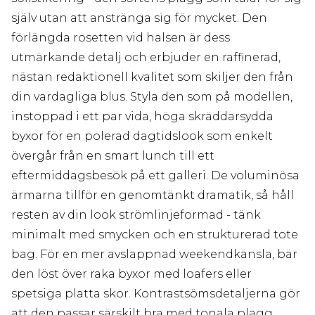
själv utan att anstränga sig för mycket. Den
förlängda rosetten vid halsen är dess
utmärkande detalj och erbjuder en raffinerad,
nästan redaktionell kvalitet som skiljer den från
din vardagliga blus. Styla den som på modellen,
instoppad i ett par vida, höga skräddarsydda
byxor för en polerad dagtidslook som enkelt
övergår från en smart lunch till ett
eftermiddagsbesök på ett galleri. De voluminösa
ärmarna tillför en genomtänkt dramatik, så håll
resten av din look strömlinjeformad - tänk
minimalt med smycken och en strukturerad tote
bag. För en mer avslappnad weekendkänsla, bär
den löst över raka byxor med loafers eller
spetsiga platta skor. Kontrastsömsdetaljerna gör
att den passar särskilt bra med tonala plagg,