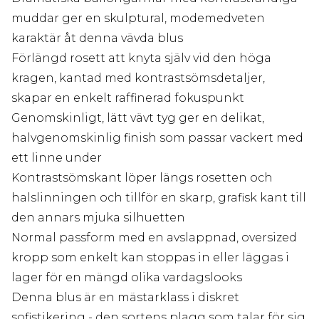
muddar ger en skulptural, modemedveten
karaktär åt denna vävda blus
Förlängd rosett att knyta själv vid den höga
kragen, kantad med kontrastsömsdetaljer,
skapar en enkelt raffinerad fokuspunkt
Genomskinligt, lätt vävt tyg ger en delikat,
halvgenomskinlig finish som passar vackert med
ett linne under
Kontrastsömskant löper längs rosetten och
halslinningen och tillför en skarp, grafisk kant till
den annars mjuka silhuetten
Normal passform med en avslappnad, oversized
kropp som enkelt kan stoppas in eller läggas i
lager för en mängd olika vardagslooks
Denna blus är en mästarklass i diskret
sofistikering - den sortens plagg som talar för sig