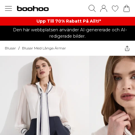
Upp Till 70% Rabatt På Allt!*
Den här webbplatsen använder AI-genererade och AI-
redigerade bilder.
Blusar
/
Blusar Med Långa Ärmar