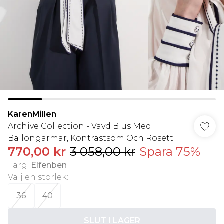
KarenMillen
Archive Collection - Vävd Blus Med
Ballongärmar, Kontrastsöm Och Rosett
770,00 kr
3 058,00 kr
Spara 75%
Färg
:
Elfenben
Välj en storlek
:
36
40
SLUT I LAGER