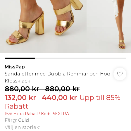
MissPap
Sandaletter med Dubbla Remmar och Hög
Klossklack
880,00 kr
-
880,00 kr
132,00 kr
-
440,00 kr
Upp till 85%
Rabatt
15% Extra Rabatt! Kod: 15EXTRA
Färg
:
Guld
Välj en storlek
: