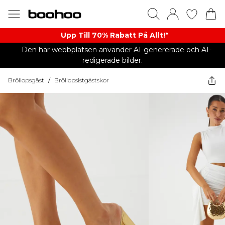
Upp Till 70% Rabatt På Allt!*
Den här webbplatsen använder AI-genererade och AI-
redigerade bilder.
Bröllopsgäst
/
Bröllopsistgästskor