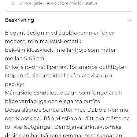
18+, villkor gäller. Kredit föremål för status
Beskrivning
Elegant design med dubbla remmar för en
modern, minimalistisk estetik
Bekväm klossklack i mellanhöjd som mäter
mellan 5-6,5 cm
Enkel slip-on-stil perfekt för snabba outfitbyten
Öppen tå-silhuett idealisk för att visa upp
pedikyr
Mångsidig sandalett-design som fungerar till
både vardagliga och eleganta outfits
Dessa slående Sandaletter med Dubbla Remmar
och Klossklack från MissPap är ditt nya måste-ha
för kvällsutgångar. Den djärva, arkitektoniska
designen har två rena remmar som skapar en