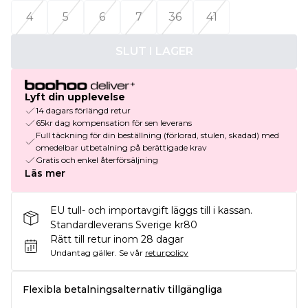
4
5
6
7
36
41
SLUT I LAGER
Lyft din upplevelse
14 dagars förlängd retur
65kr dag kompensation för sen leverans
Full täckning för din beställning (förlorad, stulen, skadad) med
omedelbar utbetalning på berättigade krav
Gratis och enkel återförsäljning
Läs mer
EU tull- och importavgift läggs till i kassan.
Standardleverans Sverige kr80
Rätt till retur inom 28 dagar
Undantag gäller.
Se vår
returpolicy
Flexibla betalningsalternativ tillgängliga