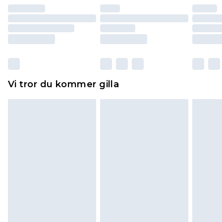
återbetalning minus kostnaden för 100KR för att
returnera varan.
Skor och/eller kläder måste vara oanvända och
otvättade med originaletiketterna påsatta.
Dessutom måste skor provas inomhus.
Hemartiklar inklusive sängkläder, madrasser och
Vi tror du kommer gilla
toppers och kuddar måste vara oanvända och i
sin oöppnade originalförpackning. Detta
påverkar inte dina lagstadgade rättigheter.
Klicka
här
för att se vår fullständiga returpolicy.