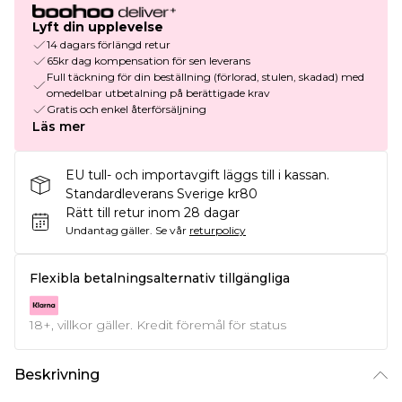
Lyft din upplevelse
14 dagars förlängd retur
65kr dag kompensation för sen leverans
Full täckning för din beställning (förlorad, stulen, skadad) med
omedelbar utbetalning på berättigade krav
Gratis och enkel återförsäljning
Läs mer
EU tull- och importavgift läggs till i kassan.
Standardleverans Sverige kr80
Rätt till retur inom 28 dagar
Undantag gäller.
Se vår
returpolicy
Flexibla betalningsalternativ tillgängliga
18+, villkor gäller. Kredit föremål för status
Beskrivning