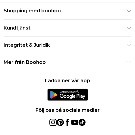
Shopping med boohoo
Klarna
Kundtjänst
Studentrabatt - Student Beans
Returnera din beställning
Studentrabatt - UNiDAYS
Integritet & Juridik
Vanliga frågor
Boohoo-appen
Integritetspolicy
Leveransinformation
Mer från Boohoo
Storleksguide
Allmänna villkor
Returnerar information
Karriärer på Boohoo
Om cookies
Kontakta oss
Ladda ner vår app
Modernt slaveri uttalande
Användarvillkor
Produkt
Följ oss på sociala medier