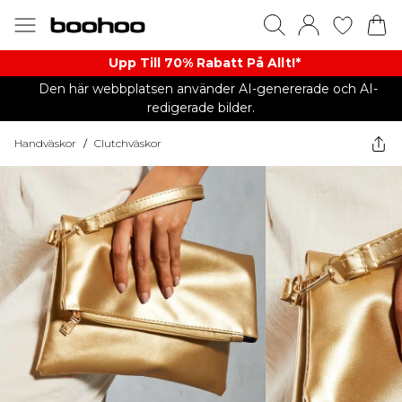
Upp Till 70% Rabatt På Allt!*
Den här webbplatsen använder AI-genererade och AI-
redigerade bilder.
Handväskor
/
Clutchväskor