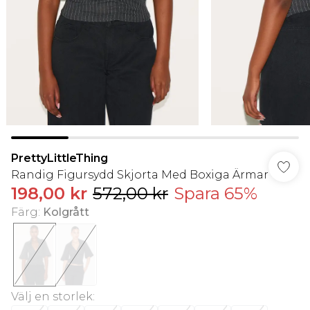
PrettyLittleThing
Randig Figursydd Skjorta Med Boxiga Ärmar
198,00 kr
572,00 kr
Spara 65%
Färg
:
Kolgrått
Välj en storlek
: