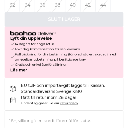
32
34
36
38
40
42
44
SLUT I LAGER
Lyft din upplevelse
14 dagars förlängd retur
65kr dag kompensation för sen leverans
Full täckning för din beställning (förlorad, stulen, skadad) med
omedelbar utbetalning på berättigade krav
Gratis och enkel återförsäljning
Läs mer
EU tull- och importavgift läggs till i kassan.
Standardleverans Sverige kr80
Rätt till retur inom 28 dagar
Undantag gäller.
Se vår
returpolicy
18+, villkor gäller. Kredit föremål för status