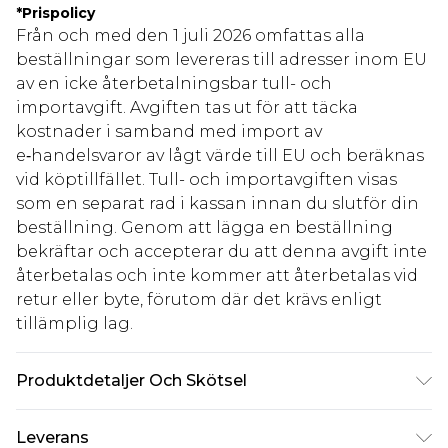
*
Prispolicy
Från och med den 1 juli 2026 omfattas alla
beställningar som levereras till adresser inom EU
av en icke återbetalningsbar tull- och
importavgift. Avgiften tas ut för att täcka
kostnader i samband med import av
e‑handelsvaror av lågt värde till EU och beräknas
vid köptillfället. Tull- och importavgiften visas
som en separat rad i kassan innan du slutför din
beställning. Genom att lägga en beställning
bekräftar och accepterar du att denna avgift inte
återbetalas och inte kommer att återbetalas vid
retur eller byte, förutom där det krävs enligt
tillämplig lag.
Produktdetaljer Och Skötsel
100,0% polyester. Observera: på grund av tyget
Leverans