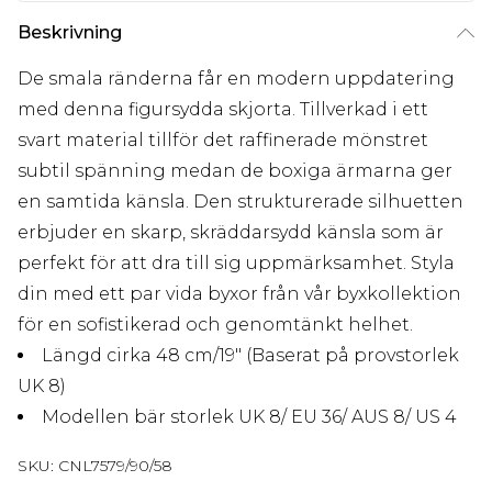
Beskrivning
De smala ränderna får en modern uppdatering
med denna figursydda skjorta. Tillverkad i ett
svart material tillför det raffinerade mönstret
subtil spänning medan de boxiga ärmarna ger
en samtida känsla. Den strukturerade silhuetten
erbjuder en skarp, skräddarsydd känsla som är
perfekt för att dra till sig uppmärksamhet. Styla
din med ett par vida byxor från vår byxkollektion
för en sofistikerad och genomtänkt helhet.
Längd cirka 48 cm/19" (Baserat på provstorlek
UK 8)
Modellen bär storlek UK 8/ EU 36/ AUS 8/ US 4
SKU:
CNL7579/90/58