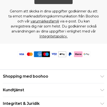
Genom att skicka in dina uppgifter godkänner du att
ta emot marknadsföringskommunikation från Boohoo
och vår
varumärkesfamilj
via e-post. Du kan
avregistrera dig när som helst. Du godkänner också
användningen av dina uppgifter i enlighet med vår
Integritetspolicy.
Shopping med boohoo
Klarna
Kundtjänst
Studentrabatt - Student Beans
Returnera din beställning
Studentrabatt - UNiDAYS
Integritet & Juridik