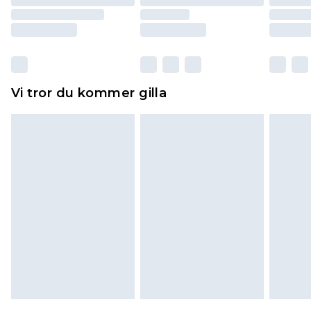
returnera varan.
Skor och/eller kläder måste vara oanvända och
otvättade med originaletiketterna påsatta.
Dessutom måste skor provas inomhus.
Hemartiklar inklusive sängkläder, madrasser och
Vi tror du kommer gilla
toppers och kuddar måste vara oanvända och i
sin oöppnade originalförpackning. Detta
påverkar inte dina lagstadgade rättigheter.
Klicka
här
för att se vår fullständiga returpolicy.