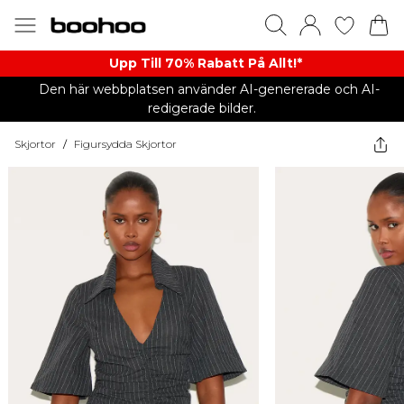
Upp Till 70% Rabatt På Allt!*
Den här webbplatsen använder AI-genererade och AI-
redigerade bilder.
Skjortor
/
Figursydda Skjortor