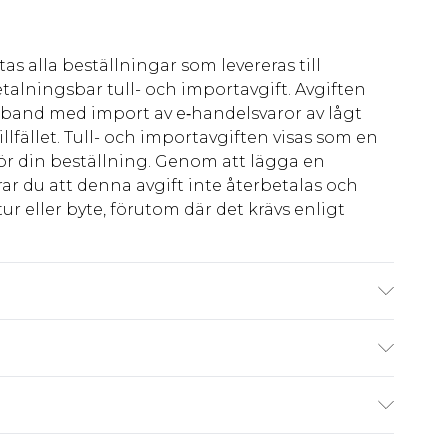
as alla beställningar som levereras till
talningsbar tull- och importavgift. Avgiften
amband med import av e‑handelsvaror av lågt
llfället. Tull- och importavgiften visas som en
för din beställning. Genom att lägga en
ar du att denna avgift inte återbetalas och
ur eller byte, förutom där det krävs enligt
ervera: på grund av det använda tyget kan färg
kr80
 har 21 dagar på dig att skicka tillbaka något