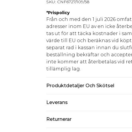
SKU:
CNF6727/109/58
*
Prispolicy
Från och med den 1 juli 2026 omfatt
adresser inom EU av en icke återbe
tas ut för att täcka kostnader i s
värde till EU och beräknas vid köpti
separat rad i kassan innan du slut
beställning bekräftar och accepter
inte kommer att återbetalas vid ret
tillämplig lag.
Produktdetaljer Och Skötsel
95,0% polyester, 5,0% elastan. Obs
Leverans
överföras.
Standardleverans Sverige
Returnerar
5-7 arbetsdagar
Något som inte riktigt stämmer? Du