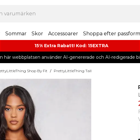
r
Sommar
Skor
Accessoarer
Shoppa efter passfor
15% Extra Rabatt! Kod: 15EXTRA
n här webbplatsen använder AI-genererade och AI-redigerade bil
ettyLittleThing Shop By Fit
/
PrettyLittleThing Tall