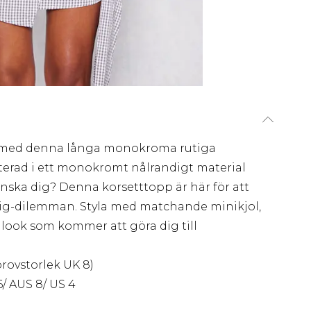
rit med denna långa monokroma rutiga
terad i ett monokromt nålrandigt material
nska dig? Denna korsetttopp är här för att
mig-dilemman. Styla med matchande minikjol,
 look som kommer att göra dig till
provstorlek UK 8)
/ AUS 8/ US 4