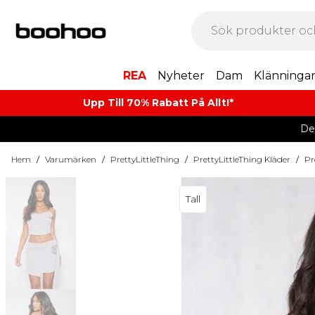
REA
Nyheter
Dam
Klänninga
Upp Till 70% Rabatt På Allt!*
De
Hem
/
Varumärken
/
PrettyLittleThing
/
PrettyLittleThing Kläder
/
Pr
Tall