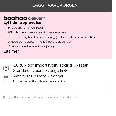
LÄGG I VARUKORGEN
Lyft din upplevelse
14 dagars förlängd retur
65kr dag kompensation för sen leverans
Full täckning för din beställning (förlorad, stulen, skadad) med
omedelbar utbetalning på berättigade krav
Gratis och enkel återförsäljning
Läs mer
EU tull- och importavgift läggs till i kassan.
Standardleverans Sverige kr80
Rätt till retur inom 28 dagar
Undantag gäller.
Se vår
returpolicy
18+, villkor gäller. Kredit föremål för status