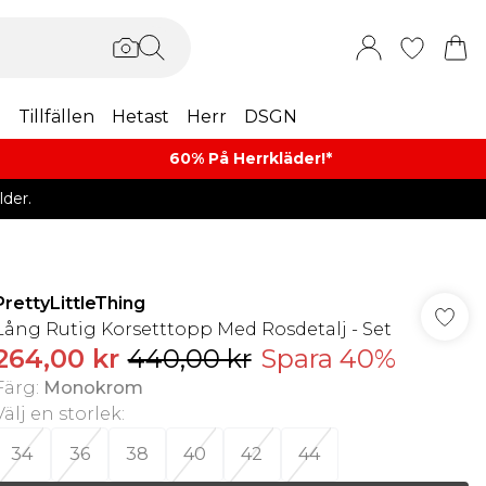
m
Tillfällen
Hetast
Herr
DSGN
60% På Herrkläder!*​
der.
PrettyLittleThing
Lång Rutig Korsetttopp Med Rosdetalj - Set
264,00 kr
440,00 kr
Spara 40%
Färg
:
Monokrom
Välj en storlek
:
34
36
38
40
42
44