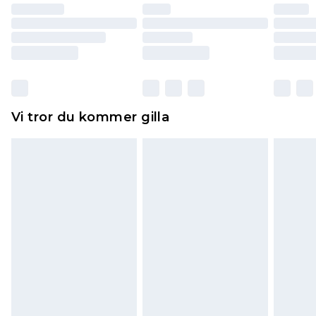
återbetalning minus kostnaden för 100KR för att
returnera varan.
Skor och/eller kläder måste vara oanvända och
otvättade med originaletiketterna påsatta.
Dessutom måste skor provas inomhus.
Hemartiklar inklusive sängkläder, madrasser och
Vi tror du kommer gilla
toppers och kuddar måste vara oanvända och i
sin oöppnade originalförpackning. Detta
påverkar inte dina lagstadgade rättigheter.
Klicka
här
för att se vår fullständiga returpolicy.