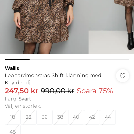
Wallis
Leopardmönstrad Shift-klänning med
Knytdetalj
247,50 kr
990,00 kr
Spara 75%
Färg
:
Svart
Välj en storlek
:
18
22
36
38
40
42
44
48