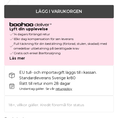
LÄGG I VARUKORGEN
Lyft din upplevelse
14 dagars förlängd retur
65kr dag kompensation för sen leverans
Full täckning för din beställning (förlorad, stulen, skadad) med
omedelbar utbetalning på berättigade krav
Gratis och enkel återförsäljning
Läs mer
EU tull- och importavgift läggs till i kassan.
Standardleverans Sverige kr80
Rätt till retur inom 28 dagar
Undantag gäller.
Se vår
returpolicy
18+, villkor gäller. Kredit föremål för status