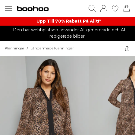
Upp Till 70% Rabatt På Allt!*
Den här webbplatsen använder AI-genererade och AI-
redigerade bilder.
Klänningar
/
Långärmade Klänningar