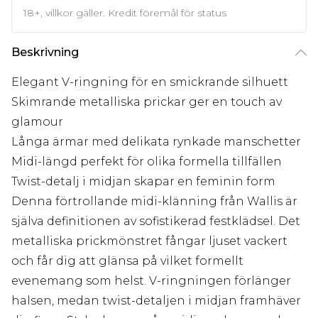
18+, villkor gäller. Kredit föremål för status
Beskrivning
Elegant V-ringning för en smickrande silhuett
Skimrande metalliska prickar ger en touch av
glamour
Långa ärmar med delikata rynkade manschetter
Midi-längd perfekt för olika formella tillfällen
Twist-detalj i midjan skapar en feminin form
Denna förtrollande midi-klänning från Wallis är
själva definitionen av sofistikerad festklädsel. Det
metalliska prickmönstret fångar ljuset vackert
och får dig att glänsa på vilket formellt
evenemang som helst. V-ringningen förlänger
halsen, medan twist-detaljen i midjan framhäver