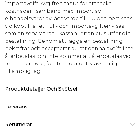
importavgift. Avgiften tas ut för att täcka
kostnader i samband med import av
e‑handelsvaror av lågt värde till EU och beräknas
vid köptillfället. Tull- och importavgiften visas
som en separat rad i kassan innan du slutför din
beställning. Genom att lägga en beställning
bekräftar och accepterar du att denna avgift inte
återbetalas och inte kommer att återbetalas vid
retur eller byte, förutom där det krävs enligt
tillämplig lag.
Produktdetaljer Och Skötsel
Huvudmaterial: 80% Polyester. 20% Metalliserad
Leverans
Polyester. Foder: 100% Polyester - Maskintvättbar.
- Modellen bär storlek 10, ungefärlig längd 170-
Standardleverans Sverige
kr80
Returnerar
175 cm.
5-7 arbetsdagar
Något som inte riktigt stämmer? Du har 21 dagar