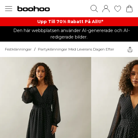
Upp Till 70% Rabatt På Allt!*
Den här webbplatsen använder AI-genererade och AI-
redigerade bilder.
Festklänningar
/
Partyklänningar Med Leverans Dagen Efter