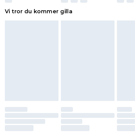
Hemartiklar inklusive sängkläder, madrasser och
Vi tror du kommer gilla
toppers och kuddar måste vara oanvända och i
sin oöppnade originalförpackning. Detta
påverkar inte dina lagstadgade rättigheter.
Klicka
här
för att se vår fullständiga returpolicy.