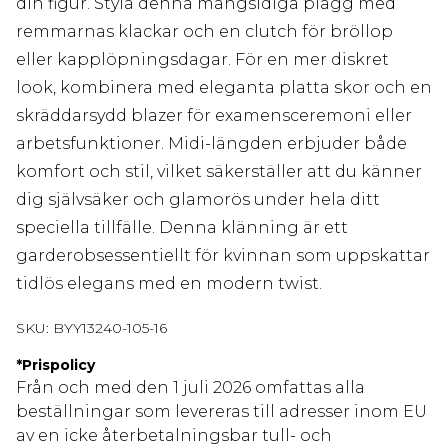
din figur. Styla denna mångsidiga plagg med
remmarnas klackar och en clutch för bröllop
eller kapplöpningsdagar. För en mer diskret
look, kombinera med eleganta platta skor och en
skräddarsydd blazer för examensceremoni eller
arbetsfunktioner. Midi-längden erbjuder både
komfort och stil, vilket säkerställer att du känner
dig självsäker och glamorös under hela ditt
speciella tillfälle. Denna klänning är ett
garderobsessentiellt för kvinnan som uppskattar
tidlös elegans med en modern twist.
SKU:
BYY13240-105-16
*
Prispolicy
Från och med den 1 juli 2026 omfattas alla
beställningar som levereras till adresser inom EU
av en icke återbetalningsbar tull- och