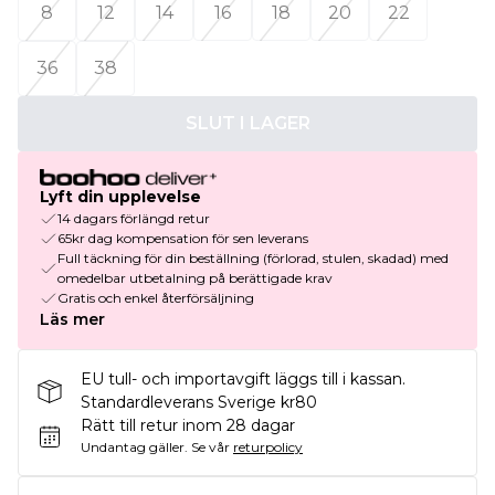
8
12
14
16
18
20
22
36
38
SLUT I LAGER
Lyft din upplevelse
14 dagars förlängd retur
65kr dag kompensation för sen leverans
Full täckning för din beställning (förlorad, stulen, skadad) med
omedelbar utbetalning på berättigade krav
Gratis och enkel återförsäljning
Läs mer
EU tull- och importavgift läggs till i kassan.
Standardleverans Sverige kr80
Rätt till retur inom 28 dagar
Undantag gäller.
Se vår
returpolicy