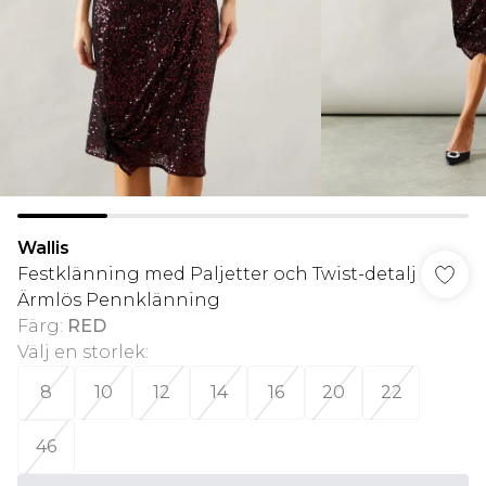
Wallis
Festklänning med Paljetter och Twist-detalj
Ärmlös Pennklänning
Färg
:
RED
Välj en storlek
:
8
10
12
14
16
20
22
46