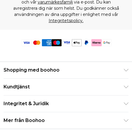
och vår
varumärkesfamilj
via e-post. Du kan
avregistrera dig när som helst. Du godkänner också
användningen av dina uppgifter i enlighet med vår
Integritetspolicy.
Shopping med boohoo
Klarna
Kundtjänst
Studentrabatt - Student Beans
Returnera din beställning
Studentrabatt - UNiDAYS
Integritet & Juridik
Vanliga frågor
Boohoo-appen
Integritetspolicy
Leveransinformation
Mer från Boohoo
Storleksguide
Allmänna villkor
Returnerar information