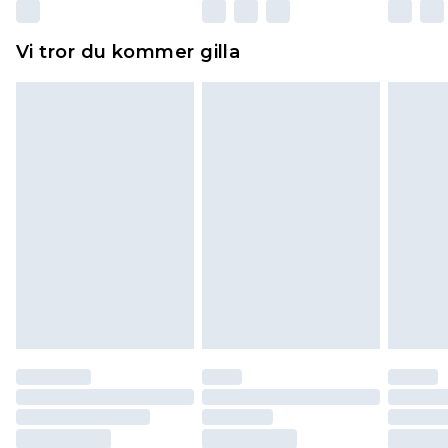
Dessutom måste skor provas inomhus.
Hemartiklar inklusive sängkläder, madrasser och
Vi tror du kommer gilla
toppers och kuddar måste vara oanvända och i
sin oöppnade originalförpackning. Detta
påverkar inte dina lagstadgade rättigheter.
Klicka
här
för att se vår fullständiga returpolicy.