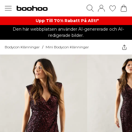
Upp Till 70% Rabatt På Allt!*
Den här webbplatsen använder AI-genererade och AI-
redigerade bilder.
Bodycon Klänningar
/
Mini Bodycon Klänningar