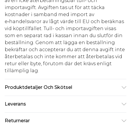
av en icke återbetalningsbar tull- och
importavgift. Avgiften tas ut för att täcka
kostnader i samband med import av
e‑handelsvaror av lågt värde till EU och beräknas
vid köptillfället. Tull- och importavgiften visas
som en separat rad i kassan innan du slutför din
beställning. Genom att lägga en beställning
bekräftar och accepterar du att denna avgift inte
återbetalas och inte kommer att återbetalas vid
retur eller byte, förutom där det krävs enligt
tillämplig lag.
Produktdetaljer Och Skötsel
Huvudmaterial: 100% Polyester. Foder: 100%
Leverans
Polyester - Maskintvättbar. - Modellen bär storlek
10, ungefärlig längd 5'7- 5'9.
Standardleverans Sverige
kr80
Returnerar
5-7 arbetsdagar