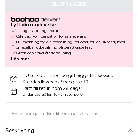
SLUT I LAGER
Lyft din upplevelse
14 dagars förlängd retur
65kr dag kompensation för sen leverans
Full täckning för din beställning (förlorad, stulen, skadad) med
omedelbar utbetalning på berättigade krav
Gratis och enkel återförsäljning
Läs mer
EU tull- och importavgift läggs till i kassan.
Standardleverans Sverige kr80
Rätt till retur inom 28 dagar
Undantag gäller.
Se vår
returpolicy
18+, villkor gäller. Kredit föremål för status
Beskrivning