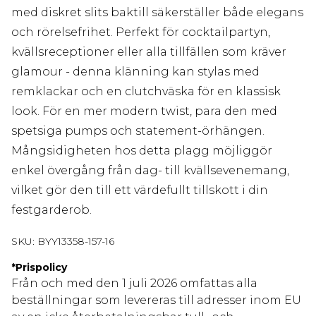
med diskret slits baktill säkerställer både elegans
och rörelsefrihet. Perfekt för cocktailpartyn,
kvällsreceptioner eller alla tillfällen som kräver
glamour - denna klänning kan stylas med
remklackar och en clutchväska för en klassisk
look. För en mer modern twist, para den med
spetsiga pumps och statement-örhängen.
Mångsidigheten hos detta plagg möjliggör
enkel övergång från dag- till kvällsevenemang,
vilket gör den till ett värdefullt tillskott i din
festgarderob.
SKU:
BYY13358-157-16
*
Prispolicy
Från och med den 1 juli 2026 omfattas alla
beställningar som levereras till adresser inom EU