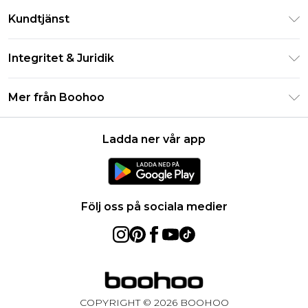
Klarna
Kundtjänst
Studentrabatt - Student Beans
Returnera din beställning
Studentrabatt - UNiDAYS
Integritet & Juridik
Vanliga frågor
Boohoo-appen
Integritetspolicy
Leveransinformation
Mer från Boohoo
Storleksguide
Allmänna villkor
Returnerar information
Karriärer på Boohoo
Om cookies
Kontakta oss
Ladda ner vår app
Modernt slaveri uttalande
Användarvillkor
Produkt
Följ oss på sociala medier
COPYRIGHT ©
2026
BOOHOO