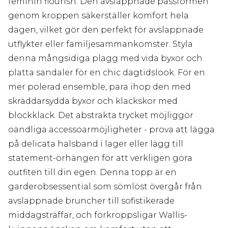
feminin flourish. Den avslappnade passformen
genom kroppen säkerställer komfort hela
dagen, vilket gör den perfekt för avslappnade
utflykter eller familjesammankomster. Styla
denna mångsidiga plagg med vida byxor och
platta sandaler för en chic dagtidslook. För en
mer polerad ensemble, para ihop den med
skräddarsydda byxor och klackskor med
blockklack. Det abstrakta trycket möjliggör
oändliga accessoarmöjligheter - prova att lägga
på delicata halsband i lager eller lägg till
statement-örhängen för att verkligen göra
outfiten till din egen. Denna topp är en
garderobsessential som sömlöst övergår från
avslappnade bruncher till sofistikerade
middagsträffar, och förkroppsligar Wallis-