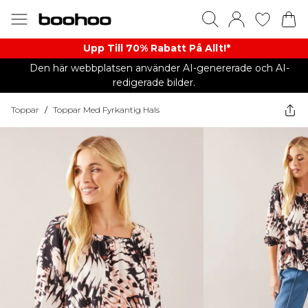
Upp Till 70% Rabatt På Allt!*
Den här webbplatsen använder AI-genererade och AI-
redigerade bilder.
Toppar
/
Toppar Med Fyrkantig Hals