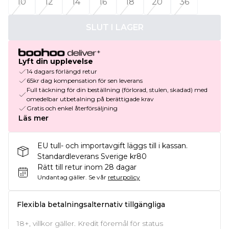
10
12
14
16
18
20
36
SLUT I LAGER
Lyft din upplevelse
14 dagars förlängd retur
65kr dag kompensation för sen leverans
Full täckning för din beställning (förlorad, stulen, skadad) med
omedelbar utbetalning på berättigade krav
Gratis och enkel återförsäljning
Läs mer
EU tull- och importavgift läggs till i kassan.
Standardleverans Sverige kr80
Rätt till retur inom 28 dagar
Undantag gäller.
Se vår
returpolicy
Flexibla betalningsalternativ tillgängliga
18+, villkor gäller. Kredit föremål för status