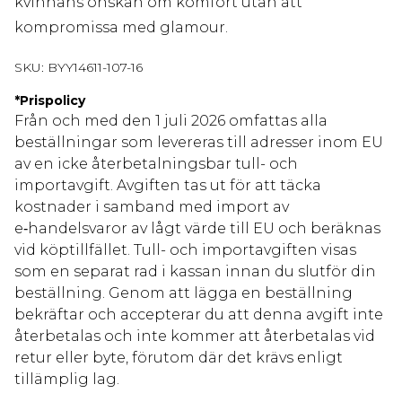
kvinnans önskan om komfort utan att
kompromissa med glamour.
SKU:
BYY14611-107-16
*
Prispolicy
Från och med den 1 juli 2026 omfattas alla
beställningar som levereras till adresser inom EU
av en icke återbetalningsbar tull- och
importavgift. Avgiften tas ut för att täcka
kostnader i samband med import av
e‑handelsvaror av lågt värde till EU och beräknas
vid köptillfället. Tull- och importavgiften visas
som en separat rad i kassan innan du slutför din
beställning. Genom att lägga en beställning
bekräftar och accepterar du att denna avgift inte
återbetalas och inte kommer att återbetalas vid
retur eller byte, förutom där det krävs enligt
tillämplig lag.