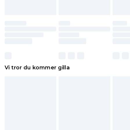
att dras av från det belopp som ska återbetalas
till dig. Du kommer sedan att få en full
återbetalning minus kostnaden för 100KR för att
returnera varan.
Skor och/eller kläder måste vara oanvända och
otvättade med originaletiketterna påsatta.
Dessutom måste skor provas inomhus.
Hemartiklar inklusive sängkläder, madrasser och
Vi tror du kommer gilla
toppers och kuddar måste vara oanvända och i
sin oöppnade originalförpackning. Detta
påverkar inte dina lagstadgade rättigheter.
Klicka
här
för att se vår fullständiga returpolicy.