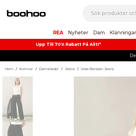
REA
Nyheter
Dam
Klänninga
Upp Till 70% Rabatt På Allt!*
De
Hem
/
Kvinnor
/
Damkläder
/
Jeans
/
Vida Benben Jeans