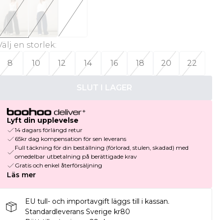
Välj en storlek
:
8
10
12
14
16
18
20
22
SLUT I LAGER
Lyft din upplevelse
14 dagars förlängd retur
65kr dag kompensation för sen leverans
Full täckning för din beställning (förlorad, stulen, skadad) med
omedelbar utbetalning på berättigade krav
Gratis och enkel återförsäljning
Läs mer
EU tull- och importavgift läggs till i kassan.
Standardleverans Sverige kr80