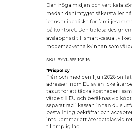
Den höga midjan och vertikala söm
medan denimtyget säkerställer hå
jeans är idealiska för familjesam
på kontoret. Den tidlösa designen
avslappnad till smart-casual, vilke
modemedvetna kvinnan som värdes
SKU:
BYY14955-105-16
*
Prispolicy
Från och med den 1 juli 2026 omfatt
adresser inom EU av en icke återbe
tas ut för att täcka kostnader i s
värde till EU och beräknas vid köpti
separat rad i kassan innan du slut
beställning bekräftar och accepter
inte kommer att återbetalas vid ret
tillämplig lag.