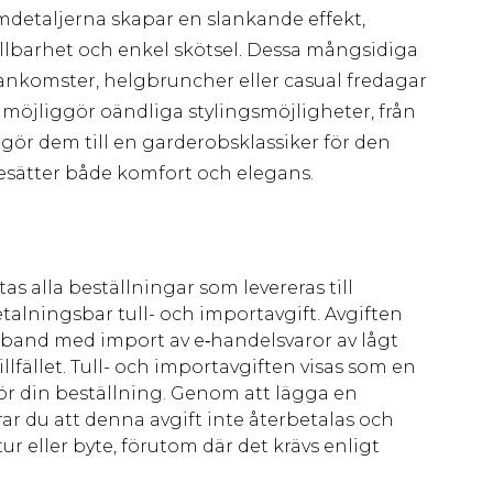
detaljerna skapar en slankande effekt,
llbarhet och enkel skötsel. Dessa mångsidiga
mankomster, helgbruncher eller casual fredagar
 möjliggör oändliga stylingsmöjligheter, från
t gör dem till en garderobsklassiker för den
ätter både komfort och elegans.
as alla beställningar som levereras till
talningsbar tull- och importavgift. Avgiften
amband med import av e‑handelsvaror av lågt
llfället. Tull- och importavgiften visas som en
för din beställning. Genom att lägga en
ar du att denna avgift inte återbetalas och
ur eller byte, förutom där det krävs enligt