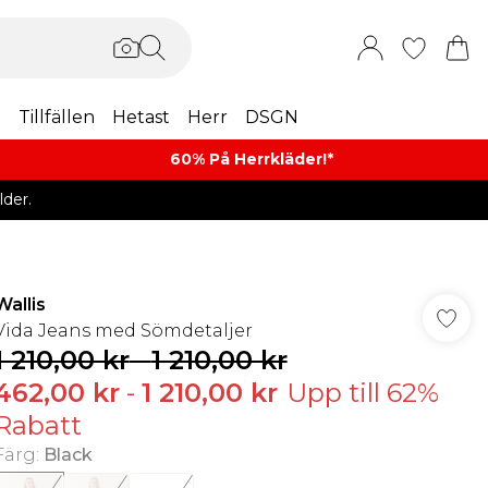
m
Tillfällen
Hetast
Herr
DSGN
60% På Herrkläder!*​
der.
Wallis
Vida Jeans med Sömdetaljer
1 210,00 kr
-
1 210,00 kr
462,00 kr
-
1 210,00 kr
Upp till 62%
Rabatt
Färg
:
Black