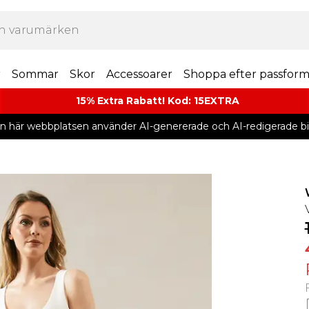
r
Sommar
Skor
Accessoarer
Shoppa efter passfor
15% Extra Rabatt! Kod: 15EXTRA
n här webbplatsen använder AI-genererade och AI-redigerade bil