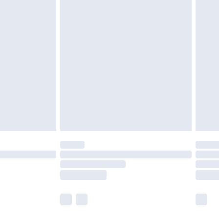
as inomhus. Hemartiklar inklusive sängkläder,
 måste vara oanvända och i sin oöppnade
r inte dina lagstadgade rättigheter.
a returpolicy.