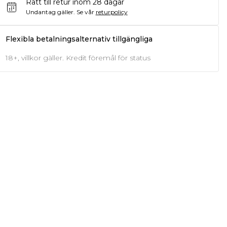
Rätt till retur inom 28 dagar
Undantag gäller.
Se vår
returpolicy
Flexibla betalningsalternativ tillgängliga
18+, villkor gäller. Kredit föremål för status