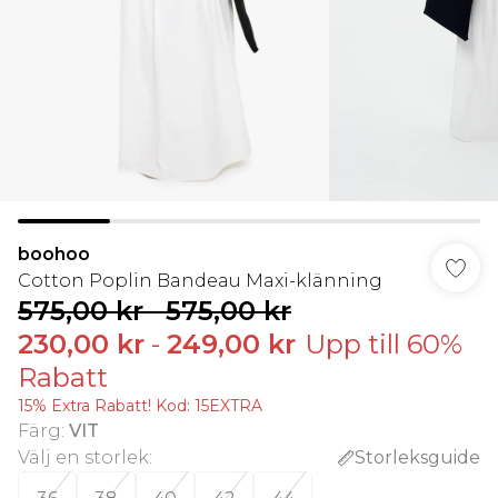
boohoo
Cotton Poplin Bandeau Maxi-klänning
575,00 kr
-
575,00 kr
230,00 kr
-
249,00 kr
Upp till 60%
Rabatt
15% Extra Rabatt! Kod: 15EXTRA
Färg
:
VIT
Välj en storlek
:
Storleksguide