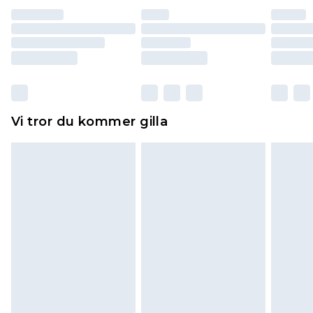
återbetalning minus kostnaden för 100KR för att
returnera varan.
Skor och/eller kläder måste vara oanvända och
otvättade med originaletiketterna påsatta.
Dessutom måste skor provas inomhus.
Hemartiklar inklusive sängkläder, madrasser och
Vi tror du kommer gilla
toppers och kuddar måste vara oanvända och i
sin oöppnade originalförpackning. Detta
påverkar inte dina lagstadgade rättigheter.
Klicka
här
för att se vår fullständiga returpolicy.