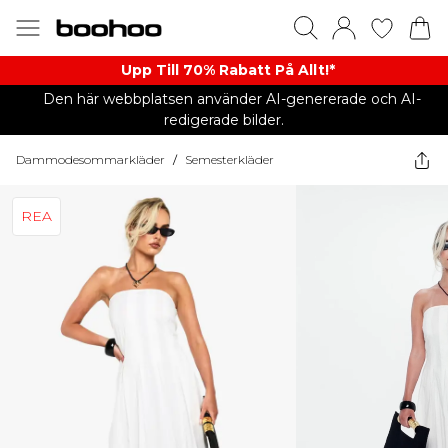
Upp Till 70% Rabatt På Allt!*
Den här webbplatsen använder AI-genererade och AI-
redigerade bilder.
Dammodesommarkläder
/
Semesterkläder
REA