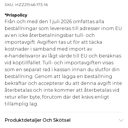
SKU:
HZZ21946-173-16
*
Prispolicy
Från och med den 1 juli 2026 omfattas alla
beställningar som levereras till adresser inom EU
av en icke återbetalningsbar tull- och
importavgift. Avgiften tas ut för att täcka
kostnader i samband med import av
e‑handelsvaror av lågt värde till EU och beräknas
vid köptillfället. Tull- och importavgiften visas
som en separat rad i kassan innan du slutför din
beställning. Genom att lägga en beställning
bekräftar och accepterar du att denna avgift inte
återbetalas och inte kommer att återbetalas vid
retur eller byte, förutom där det krävs enligt
tillämplig lag.
Produktdetaljer Och Skötsel