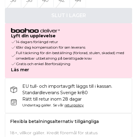
36
38
40
42
44
SLUT I LAGER
Lyft din upplevelse
14 dagars förlängd retur
65kr dag kompensation för sen leverans
Full täckning för din beställning (förlorad, stulen, skadad) med
omedelbar utbetalning på berättigade krav
Gratis och enkel återförsäljning
Läs mer
EU tull- och importavgift läggs till i kassan.
Standardleverans Sverige kr80
Rätt till retur inom 28 dagar
Undantag gäller.
Se vår
returpolicy
Flexibla betalningsalternativ tillgängliga
18+, villkor gäller. Kredit föremål för status