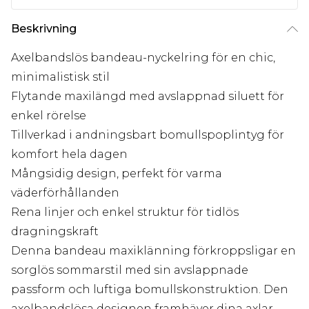
Beskrivning
Axelbandslös bandeau-nyckelring för en chic,
minimalistisk stil
Flytande maxilängd med avslappnad siluett för
enkel rörelse
Tillverkad i andningsbart bomullspoplintyg för
komfort hela dagen
Mångsidig design, perfekt för varma
väderförhållanden
Rena linjer och enkel struktur för tidlös
dragningskraft
Denna bandeau maxiklänning förkroppsligar en
sorglös sommarstil med sin avslappnade
passform och luftiga bomullskonstruktion. Den
axelbandslösa designen framhäver dina axlar