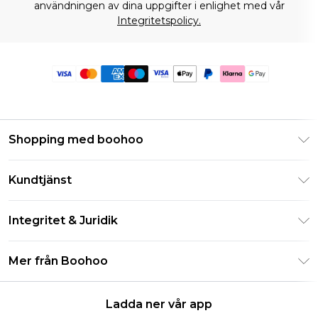
användningen av dina uppgifter i enlighet med vår
Integritetspolicy.
Shopping med boohoo
Klarna
Kundtjänst
Studentrabatt - Student Beans
Returnera din beställning
Studentrabatt - UNiDAYS
Integritet & Juridik
Vanliga frågor
Boohoo-appen
Integritetspolicy
Leveransinformation
Mer från Boohoo
Storleksguide
Allmänna villkor
Returnerar information
Karriärer på Boohoo
Om cookies
Kontakta oss
Ladda ner vår app
Modernt slaveri uttalande