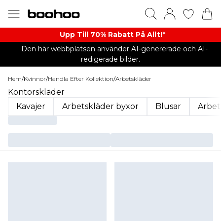
Upp Till 70% Rabatt På Allt!*
Den här webbplatsen använder AI-genererade och AI-
redigerade bilder.
Hem
/
Kvinnor
/
Handla Efter Kollektion
/
Arbetskläder
Kontorskläder
Kavajer
Arbetskläder byxor
Blusar
Arbet