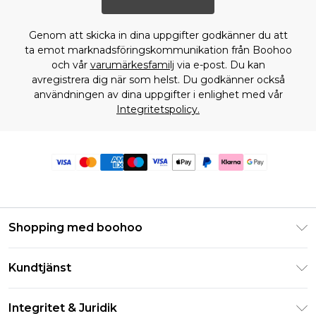
Genom att skicka in dina uppgifter godkänner du att
ta emot marknadsföringskommunikation från Boohoo
och vår
varumärkesfamilj
via e-post. Du kan
avregistrera dig när som helst. Du godkänner också
användningen av dina uppgifter i enlighet med vår
Integritetspolicy.
Shopping med boohoo
Klarna
Kundtjänst
Studentrabatt - Student Beans
Returnera din beställning
Studentrabatt - UNiDAYS
Integritet & Juridik