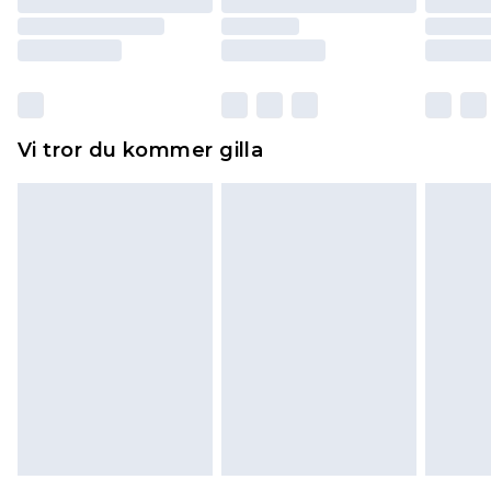
returnera varan.
Skor och/eller kläder måste vara oanvända och
otvättade med originaletiketterna påsatta.
Dessutom måste skor provas inomhus.
Hemartiklar inklusive sängkläder, madrasser och
Vi tror du kommer gilla
toppers och kuddar måste vara oanvända och i
sin oöppnade originalförpackning. Detta
påverkar inte dina lagstadgade rättigheter.
Klicka
här
för att se vår fullständiga returpolicy.