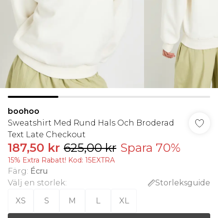
boohoo
Sweatshirt Med Rund Hals Och Broderad
Text Late Checkout
187,50 kr
625,00 kr
Spara 70%
15% Extra Rabatt! Kod: 15EXTRA
Färg
:
Écru
Välj en storlek
:
Storleksguide
XS
S
M
L
XL