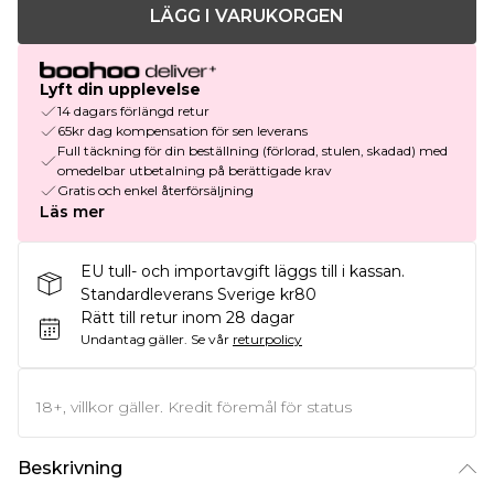
LÄGG I VARUKORGEN
Lyft din upplevelse
14 dagars förlängd retur
65kr dag kompensation för sen leverans
Full täckning för din beställning (förlorad, stulen, skadad) med
omedelbar utbetalning på berättigade krav
Gratis och enkel återförsäljning
Läs mer
EU tull- och importavgift läggs till i kassan.
Standardleverans Sverige kr80
Rätt till retur inom 28 dagar
Undantag gäller.
Se vår
returpolicy
18+, villkor gäller. Kredit föremål för status
Beskrivning