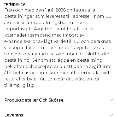
*
Prispolicy
Från och med den 1 juli 2026 omfattas alla
beställningar som levereras till adresser inom EU
av en icke återbetalningsbar tull- och
importavgift. Avgiften tas ut för att täcka
kostnader i samband med import av
e‑handelsvaror av lågt värde till EU och beräknas
vid köptillfället. Tull- och importavgiften visas
som en separat rad i kassan innan du slutför din
beställning. Genom att lägga en beställning
bekräftar och accepterar du att denna avgift inte
återbetalas och inte kommer att återbetalas vid
retur eller byte, förutom där det krävs enligt
tillämplig lag.
Produktdetaljer Och Skötsel
Huvudmaterial: 60% bomull, 40% polyester.
Leverans