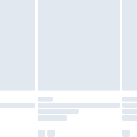
oanvända och otvättade med originaletiketterna
as inomhus. Hemartiklar inklusive sängkläder,
 måste vara oanvända och i sin oöppnade
r inte dina lagstadgade rättigheter.
a returpolicy.