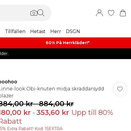
m
Tillfällen
Hetast
Herr
DSGN
60% På Herrkläder!*​
der.
boohoo
Linne-look Obi-knuten midja skräddarsydd
blazer
884,00 kr
-
884,00 kr
180,00 kr
-
353,60 kr
Upp till 80%
Rabatt
15% Extra Rabatt! Kod: 15EXTRA