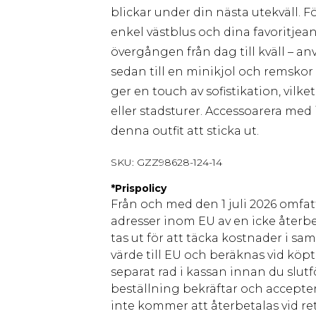
blickar under din nästa utekväll. F
enkel västblus och dina favoritjea
övergången från dag till kväll – a
sedan till en minikjol och remskor 
ger en touch av sofistikation, vilket
eller stadsturer. Accessoarera med
denna outfit att sticka ut.
SKU:
GZZ98628-124-14
*
Prispolicy
Från och med den 1 juli 2026 omfatt
adresser inom EU av en icke återbe
tas ut för att täcka kostnader i s
värde till EU och beräknas vid köpti
separat rad i kassan innan du slut
beställning bekräftar och accepter
inte kommer att återbetalas vid ret