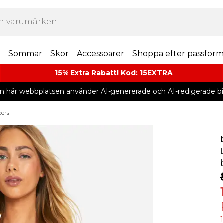
r
Sommar
Skor
Accessoarer
Shoppa efter passfor
15% Extra Rabatt! Kod: 15EXTRA
n här webbplatsen använder AI-genererade och AI-redigerade bil
zers