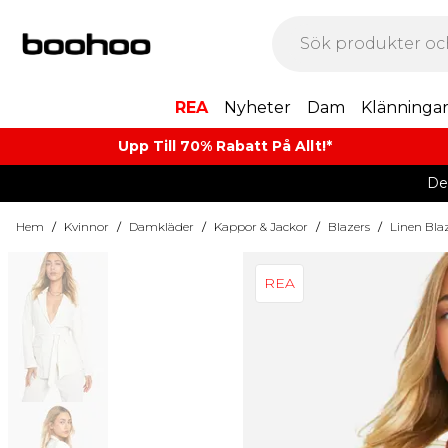
REA
Nyheter
Dam
Klänninga
Upp Till 70% Rabatt På Allt!*
De
Hem
/
Kvinnor
/
Damkläder
/
Kappor & Jackor
/
Blazers
/
Linen Bla
REA