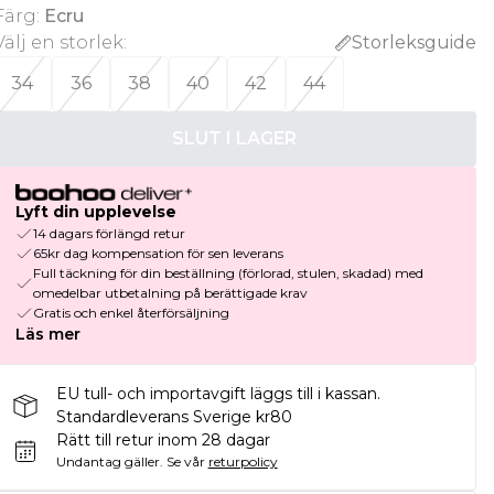
Färg
:
Ecru
Välj en storlek
:
Storleksguide
34
36
38
40
42
44
SLUT I LAGER
Lyft din upplevelse
14 dagars förlängd retur
65kr dag kompensation för sen leverans
Full täckning för din beställning (förlorad, stulen, skadad) med
omedelbar utbetalning på berättigade krav
Gratis och enkel återförsäljning
Läs mer
EU tull- och importavgift läggs till i kassan.
Standardleverans Sverige kr80
Rätt till retur inom 28 dagar
Undantag gäller.
Se vår
returpolicy