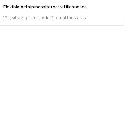
Flexibla betalningsalternativ tillgängliga
18+, villkor gäller. Kredit föremål för status