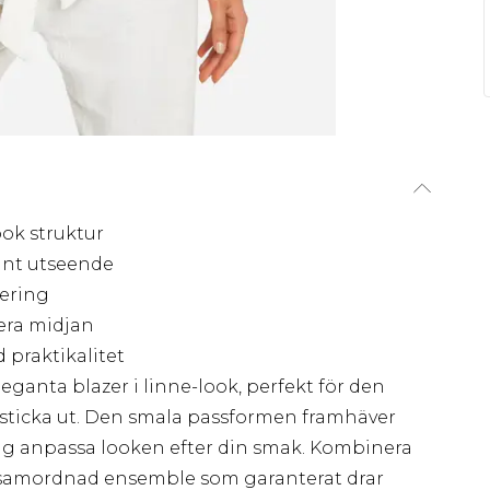
ok struktur
ant utseende
ering
era midjan
d praktikalitet
ganta blazer i linne-look, perfekt för den
 sticka ut. Den smala passformen framhäver
 dig anpassa looken efter din smak. Kombinera
samordnad ensemble som garanterat drar