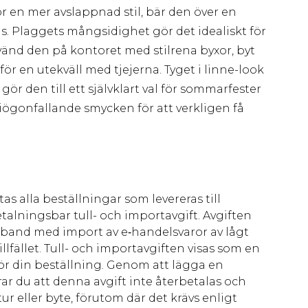
ör en mer avslappnad stil, bär den över en
ns. Plaggets mångsidighet gör det idealiskt för
nvänd den på kontoret med stilrena byxor, byt
för en utekväll med tjejerna. Tyget i linne-look
 gör den till ett självklart val för sommarfester
 iögonfallande smycken för att verkligen få
as alla beställningar som levereras till
talningsbar tull- och importavgift. Avgiften
amband med import av e‑handelsvaror av lågt
llfället. Tull- och importavgiften visas som en
för din beställning. Genom att lägga en
ar du att denna avgift inte återbetalas och
ur eller byte, förutom där det krävs enligt