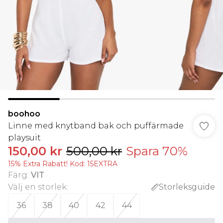
boohoo
Linne med knytband bak och puffärmade
playsuit
150,00 kr
500,00 kr
Spara 70%
15% Extra Rabatt! Kod: 15EXTRA
Färg
:
VIT
Välj en storlek
:
Storleksguide
36
38
40
42
44