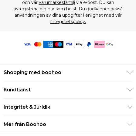
och vår
varumärkesfamilj
via e-post. Du kan
avregistrera dig när som helst. Du godkänner också
användningen av dina uppgifter i enlighet med vår
Integritetspolicy.
Shopping med boohoo
Klarna
Kundtjänst
Studentrabatt - Student Beans
Returnera din beställning
Studentrabatt - UNiDAYS
Integritet & Juridik
Vanliga frågor
Boohoo-appen
Integritetspolicy
Leveransinformation
Mer från Boohoo
Storleksguide
Allmänna villkor
Returnerar information