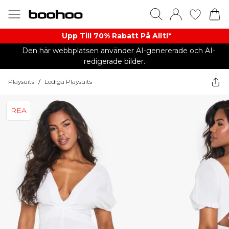
Upp Till 70% Rabatt På Allt!*
Den här webbplatsen använder AI-genererade och AI-
redigerade bilder.
Playsuits
/
Lediga Playsuits
REA