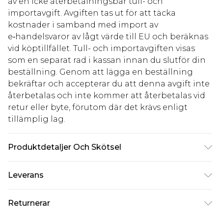
av en icke återbetalningsbar tull- och
importavgift. Avgiften tas ut för att täcka
kostnader i samband med import av
e‑handelsvaror av lågt värde till EU och beräknas
vid köptillfället. Tull- och importavgiften visas
som en separat rad i kassan innan du slutför din
beställning. Genom att lägga en beställning
bekräftar och accepterar du att denna avgift inte
återbetalas och inte kommer att återbetalas vid
retur eller byte, förutom där det krävs enligt
tillämplig lag.
Produktdetaljer Och Skötsel
100% bomull
Leverans
Standardleverans Sverige
kr80
Returnerar
5-7 arbetsdagar