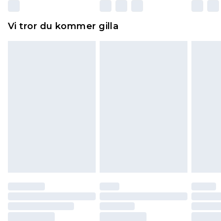
Dessutom måste skor provas inomhus.
Hemartiklar inklusive sängkläder, madrasser och
Vi tror du kommer gilla
toppers och kuddar måste vara oanvända och i
sin oöppnade originalförpackning. Detta
påverkar inte dina lagstadgade rättigheter.
Klicka
här
för att se vår fullständiga returpolicy.