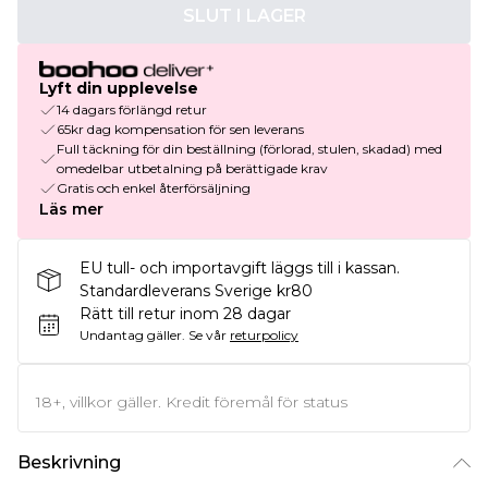
SLUT I LAGER
Lyft din upplevelse
14 dagars förlängd retur
65kr dag kompensation för sen leverans
Full täckning för din beställning (förlorad, stulen, skadad) med
omedelbar utbetalning på berättigade krav
Gratis och enkel återförsäljning
Läs mer
EU tull- och importavgift läggs till i kassan.
Standardleverans Sverige kr80
Rätt till retur inom 28 dagar
Undantag gäller.
Se vår
returpolicy
18+, villkor gäller. Kredit föremål för status
Beskrivning