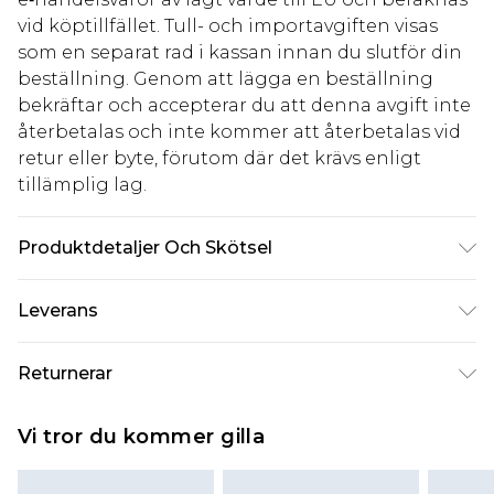
vid köptillfället. Tull- och importavgiften visas
som en separat rad i kassan innan du slutför din
beställning. Genom att lägga en beställning
bekräftar och accepterar du att denna avgift inte
återbetalas och inte kommer att återbetalas vid
retur eller byte, förutom där det krävs enligt
tillämplig lag.
Produktdetaljer Och Skötsel
95% polyamid 5% elastan. Maskintvättbar. Modell
Leverans
bär UK-storlek 10.
Standardleverans Sverige
kr80
Returnerar
5-7 arbetsdagar
Något som inte riktigt stämmer? Du har 21 dagar
Expressleverans Sverige
kr239
Vi tror du kommer gilla
på dig att skicka tillbaka något från den dag du
1-2 arbetsdagar
tar emot det.