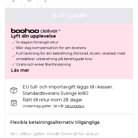
S
M
L
SLUT I LAGER
Lyft din upplevelse
14 dagars förlängd retur
65kr dag kompensation för sen leverans
Full täckning för din beställning (förlorad, stulen, skadad) med
omedelbar utbetalning på berättigade krav
Gratis och enkel återförsäljning
Läs mer
EU tull- och importavgift läggs till i kassan.
Standardleverans Sverige kr80
Rätt till retur inom 28 dagar
Undantag gäller.
Se vår
returpolicy
Flexibla betalningsalternativ tillgängliga
18+, villkor gäller. Kredit föremål för status