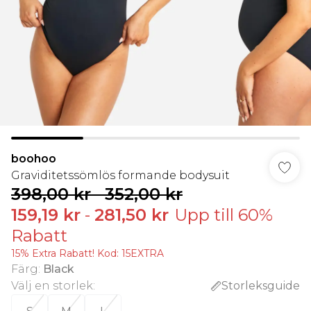
boohoo
Graviditetssömlös formande bodysuit
398,00 kr
-
352,00 kr
159,19 kr
-
281,50 kr
Upp till 60%
Rabatt
15% Extra Rabatt! Kod: 15EXTRA
Färg
:
Black
Välj en storlek
:
Storleksguide