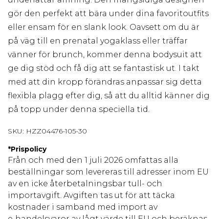
gör den perfekt att bära under dina favoritoutfits
eller ensam för en slank look. Oavsett om du är
på väg till en prenatal yogaklass eller träffar
vänner för brunch, kommer denna bodysuit att
ge dig stöd och få dig att se fantastisk ut. I takt
med att din kropp förändras anpassar sig detta
flexibla plagg efter dig, så att du alltid känner dig
på topp under denna speciella tid.
SKU:
HZZ04476-105-30
*
Prispolicy
Från och med den 1 juli 2026 omfattas alla
beställningar som levereras till adresser inom EU
av en icke återbetalningsbar tull- och
importavgift. Avgiften tas ut för att täcka
kostnader i samband med import av
e‑handelsvaror av lågt värde till EU och beräknas