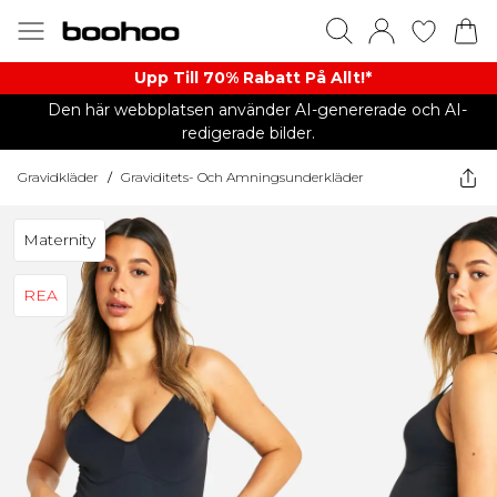
Upp Till 70% Rabatt På Allt!*
Den här webbplatsen använder AI-genererade och AI-
redigerade bilder.
Gravidkläder
/
Graviditets- Och Amningsunderkläder
Maternity
REA