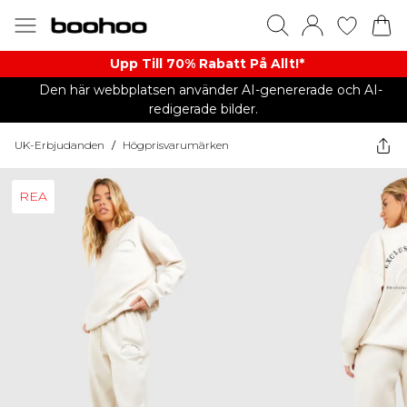
Upp Till 70% Rabatt På Allt!*
Den här webbplatsen använder AI-genererade och AI-
redigerade bilder.
UK-Erbjudanden
/
Högprisvarumärken
REA