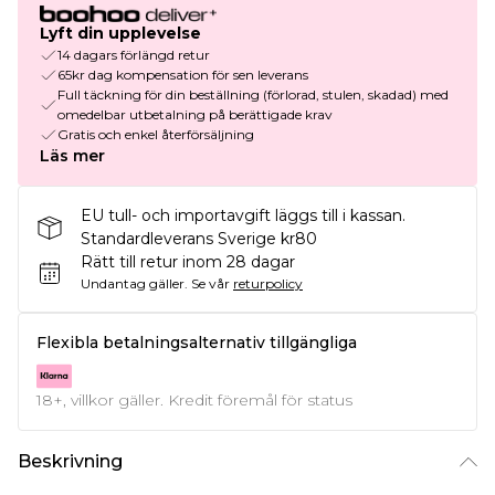
Lyft din upplevelse
14 dagars förlängd retur
65kr dag kompensation för sen leverans
Full täckning för din beställning (förlorad, stulen, skadad) med
omedelbar utbetalning på berättigade krav
Gratis och enkel återförsäljning
Läs mer
EU tull- och importavgift läggs till i kassan.
Standardleverans Sverige kr80
Rätt till retur inom 28 dagar
Undantag gäller.
Se vår
returpolicy
Flexibla betalningsalternativ tillgängliga
18+, villkor gäller. Kredit föremål för status
Beskrivning