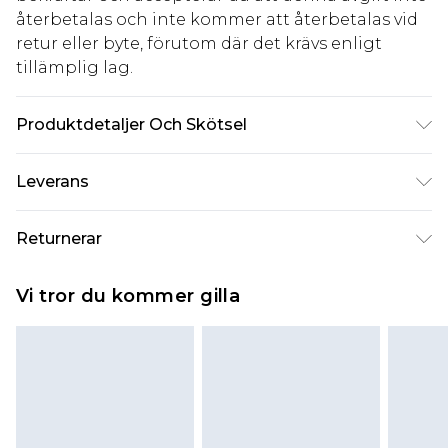
återbetalas och inte kommer att återbetalas vid
retur eller byte, förutom där det krävs enligt
tillämplig lag.
Produktdetaljer Och Skötsel
55% POLYESTER, 45% COTTON, MODEL WEARS UK
Leverans
SIZE M
Standardleverans Sverige
kr80
Returnerar
5-7 arbetsdagar
Något som inte riktigt stämmer? Du har 21 dagar
Expressleverans Sverige
kr239
Vi tror du kommer gilla
på dig att skicka tillbaka något från den dag du
1-2 arbetsdagar
tar emot det.
Observera att vi inte kan erbjuda återbetalningar
för modemasker, kosmetika, piercade smycken,
vuxenleksaker, och badkläder eller underkläder