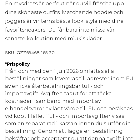
En mysdress är perfekt när du vill fräscha upp
dina skönaste outfits. Matchande hoodie och
joggers är vinterns bästa look, styla med dina
favoritsneakers! Du får bara inte missa vår
senaste kollektion med mjukiskläder.
SKU:
GZZ69468-165-30
*
Prispolicy
Från och med den 1 juli 2026 omfattas alla
beställningar som levereras till adresser inom EU
av en icke återbetalningsbar tull- och
importavgift. Avgiften tas ut för att täcka
kostnader i samband med import av
e‑handelsvaror av lågt värde till EU och beräknas
vid köptillfället. Tull- och importavgiften visas
som en separat rad i kassan innan du slutför din
beställning. Genom att lägga en beställning
bekräftar och accepterar du att denna avgift inte