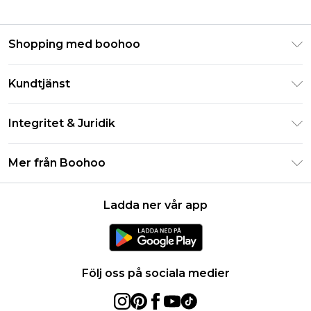
Shopping med boohoo
Klarna
Kundtjänst
Studentrabatt - Student Beans
Returnera din beställning
Studentrabatt - UNiDAYS
Integritet & Juridik
Vanliga frågor
Boohoo-appen
Integritetspolicy
Leveransinformation
Mer från Boohoo
Storleksguide
Allmänna villkor
Returnerar information
Karriärer på Boohoo
Om cookies
Kontakta oss
Ladda ner vår app
Modernt slaveri uttalande
Användarvillkor
Produkt
Följ oss på sociala medier