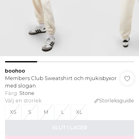
boohoo
Members Club Sweatshirt och mjukisbyxor
med slogan
Färg
:
Stone
Välj en storlek
:
Storleksguide
XS
S
M
L
XL
SLUT I LAGER