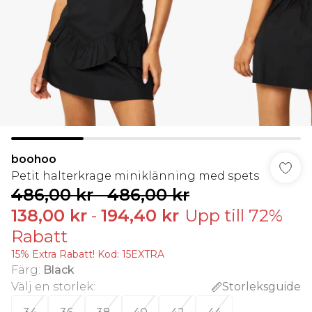
boohoo
Petit halterkrage miniklänning med spets
486,00 kr
-
486,00 kr
138,00 kr
-
194,40 kr
Upp till 72%
Rabatt
15% Extra Rabatt! Kod: 15EXTRA
Färg
:
Black
Välj en storlek
:
Storleksguide