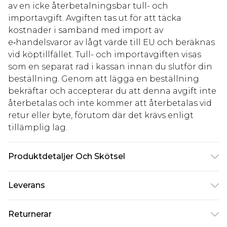
av en icke återbetalningsbar tull- och
importavgift. Avgiften tas ut för att täcka
kostnader i samband med import av
e‑handelsvaror av lågt värde till EU och beräknas
vid köptillfället. Tull- och importavgiften visas
som en separat rad i kassan innan du slutför din
beställning. Genom att lägga en beställning
bekräftar och accepterar du att denna avgift inte
återbetalas och inte kommer att återbetalas vid
retur eller byte, förutom där det krävs enligt
tillämplig lag.
Produktdetaljer Och Skötsel
100 % bomull
Leverans
Standardleverans Sverige
kr80
Returnerar
5-7 arbetsdagar