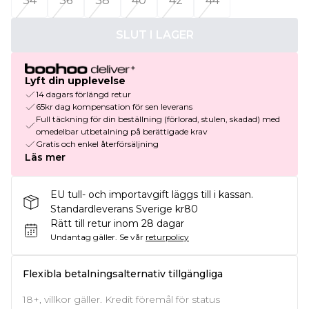
34
36
38
40
42
44
SLUT I LAGER
Lyft din upplevelse
14 dagars förlängd retur
65kr dag kompensation för sen leverans
Full täckning för din beställning (förlorad, stulen, skadad) med
omedelbar utbetalning på berättigade krav
Gratis och enkel återförsäljning
Läs mer
EU tull- och importavgift läggs till i kassan.
Standardleverans Sverige kr80
Rätt till retur inom 28 dagar
Undantag gäller.
Se vår
returpolicy
Flexibla betalningsalternativ tillgängliga
18+, villkor gäller. Kredit föremål för status