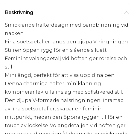
Beskrivning
Smickrande halterdesign med bandbindning vid
nacken
Fina spetsdetaljer längs den djupa V-ringningen
Stilren öppen rygg för en slående siluett
Feminint volangdetalj vid höften ger rörelse och
stil
Minilängd, perfekt för att visa upp dina ben
Denna charmiga halter-miniklänning
kombinerar lekfulla inslag med sofistikerad stil.
Den djupa V-formade halsringningen, inramad
av fina spetsdetaljer, skapar en feminin
mittpunkt, medan den öppna ryggen tillför en
touch av lockelse. Volangdetaljen vid höften ger
rörelse och dimension åt denna figursmickrande