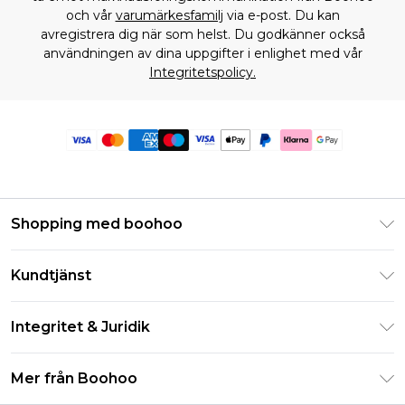
och vår
varumärkesfamilj
via e-post. Du kan
avregistrera dig när som helst. Du godkänner också
användningen av dina uppgifter i enlighet med vår
Integritetspolicy.
Shopping med boohoo
Klarna
Kundtjänst
Studentrabatt - Student Beans
Returnera din beställning
Studentrabatt - UNiDAYS
Integritet & Juridik
Vanliga frågor
Boohoo-appen
Integritetspolicy
Leveransinformation
Mer från Boohoo
Storleksguide
Allmänna villkor
Returnerar information