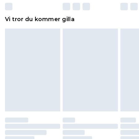
Dessutom måste skor provas inomhus.
Hemartiklar inklusive sängkläder, madrasser och
Vi tror du kommer gilla
toppers och kuddar måste vara oanvända och i
sin oöppnade originalförpackning. Detta
påverkar inte dina lagstadgade rättigheter.
Klicka
här
för att se vår fullständiga returpolicy.