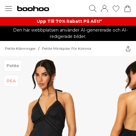
Upp Till 70% Rabatt På Allt!*
Den här webbplatsen använder AI-genererade och AI-
redigerade bilder.
Petite Klänningar
/
Petite Minikjolar För Kvinnor
Petite
REA