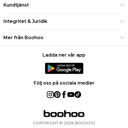
Klarna
Kundtjänst
Studentrabatt - Student Beans
Returnera din beställning
Studentrabatt - UNiDAYS
Integritet & Juridik
Vanliga frågor
Boohoo-appen
Integritetspolicy
Leveransinformation
Mer från Boohoo
Storleksguide
Allmänna villkor
Returnerar information
Karriärer på Boohoo
Om cookies
Kontakta oss
Ladda ner vår app
Modernt slaveri uttalande
Användarvillkor
Produkt
Följ oss på sociala medier
COPYRIGHT ©
2026
BOOHOO