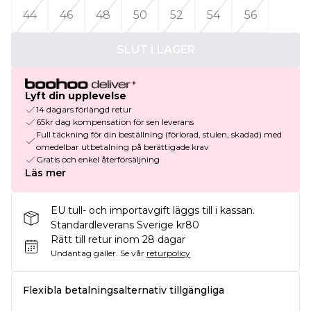
44
46
48
50
52
54
56
SLUT I LAGER
Lyft din upplevelse
14 dagars förlängd retur
65kr dag kompensation för sen leverans
Full täckning för din beställning (förlorad, stulen, skadad) med
omedelbar utbetalning på berättigade krav
Gratis och enkel återförsäljning
Läs mer
EU tull- och importavgift läggs till i kassan.
Standardleverans Sverige kr80
Rätt till retur inom 28 dagar
Undantag gäller.
Se vår
returpolicy
Flexibla betalningsalternativ tillgängliga