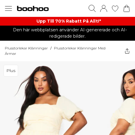
Upp Till 70% Rabatt På Allt!*
Den här webbplatsen använder AI-genererade och AI-
redigerade bilder.
Plusstorlekar Klänningar
/
Plusstorlekar Klänningar Med
Ärmar
Plus