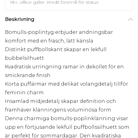
18+, villkor gäller. Kredit föremål för status
Beskrivning
Bomulls-poplintyg erbjuder andningsbar
komfort med en fräsch, lätt känsla
Distinkt puffbollskant skapar en lekfull
bubbelsilhuett
Kvadratisk urringning ramar in dekollet för en
smickrande finish
Korta puffärmar med delikat volangdetalj tillför
feminin charm
Insamlad midjedetalj skapar definition och
framhäver klänningens voluminösa form
Denna charmiga bomulls-poplinklänning visar
upp en förtjusande lekfull puffbollssilhuett som
är perfekt för sommardagar. Den kvadratiska