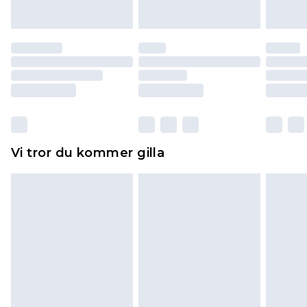
att dras av från det belopp som ska återbetalas
till dig. Du kommer sedan att få en full
återbetalning minus kostnaden för 100KR för att
returnera varan.
Skor och/eller kläder måste vara oanvända och
otvättade med originaletiketterna påsatta.
Dessutom måste skor provas inomhus.
Hemartiklar inklusive sängkläder, madrasser och
Vi tror du kommer gilla
toppers och kuddar måste vara oanvända och i
sin oöppnade originalförpackning. Detta
påverkar inte dina lagstadgade rättigheter.
Klicka
här
för att se vår fullständiga returpolicy.