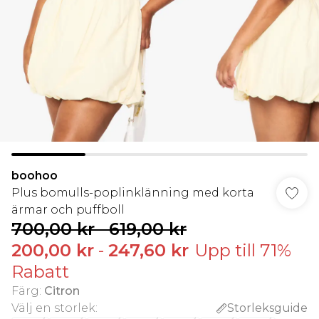
boohoo
Plus bomulls-poplinklänning med korta
ärmar och puffboll
700,00 kr
-
619,00 kr
200,00 kr
-
247,60 kr
Upp till 71%
Rabatt
Färg
:
Citron
Välj en storlek
:
Storleksguide