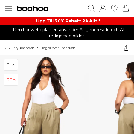
Upp Till 70% Rabatt På Allt!*
Den här webbplatsen använder AI-genererade och AI-
redigerade bilder.
UK-Erbjudanden
/
Högprisvarumärken
Plus
REA