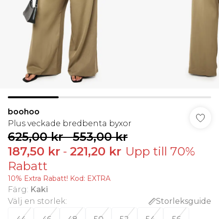
boohoo
Plus veckade bredbenta byxor
625,00 kr
-
553,00 kr
187,50 kr
-
221,20 kr
Upp till 70%
Rabatt
10% Extra Rabatt! Kod: EXTRA
Färg
:
Kaki
Välj en storlek
:
Storleksguide