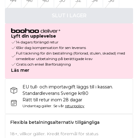
44
46
48
50
52
54
56
SLUT I LAGER
Lyft din upplevelse
14 dagars förlängd retur
65kr dag kompensation för sen leverans
Full täckning för din beställning (förlorad, stulen, skadad) med
omedelbar utbetalning på berättigade krav
Gratis och enkel återförsäljning
Läs mer
EU tull- och importavgift läggs till i kassan.
Standardleverans Sverige kr80
Rätt till retur inom 28 dagar
Undantag gäller.
Se vår
returpolicy
Flexibla betalningsalternativ tillgängliga
18+, villkor gäller. Kredit föremål för status