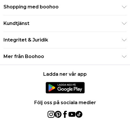
Shopping med boohoo
Klarna
Kundtjänst
Studentrabatt - Student Beans
Returnera din beställning
Studentrabatt - UNiDAYS
Integritet & Juridik
Vanliga frågor
Boohoo-appen
Integritetspolicy
Leveransinformation
Mer från Boohoo
Storleksguide
Allmänna villkor
Returnerar information
Karriärer på Boohoo
Om cookies
Kontakta oss
Ladda ner vår app
Modernt slaveri uttalande
Användarvillkor
Produkt
Följ oss på sociala medier