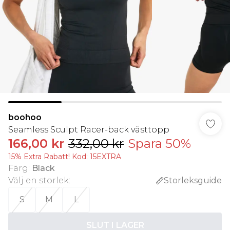
boohoo
Seamless Sculpt Racer-back västtopp
166,00 kr
332,00 kr
Spara 50%
15% Extra Rabatt! Kod: 15EXTRA
Färg
:
Black
Välj en storlek
:
Storleksguide
S
M
L
SLUT I LAGER