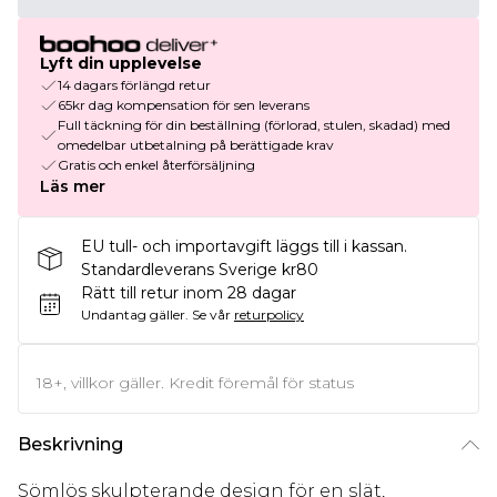
Lyft din upplevelse
14 dagars förlängd retur
65kr dag kompensation för sen leverans
Full täckning för din beställning (förlorad, stulen, skadad) med
omedelbar utbetalning på berättigade krav
Gratis och enkel återförsäljning
Läs mer
EU tull- och importavgift läggs till i kassan.
Standardleverans Sverige kr80
Rätt till retur inom 28 dagar
Undantag gäller.
Se vår
returpolicy
18+, villkor gäller. Kredit föremål för status
Beskrivning
Sömlös skulpterande design för en slät,