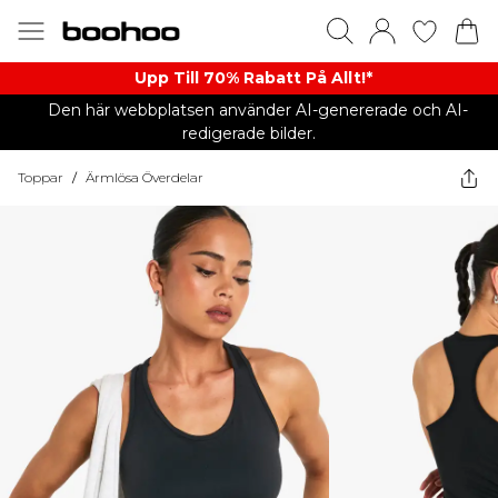
Upp Till 70% Rabatt På Allt!*
Den här webbplatsen använder AI-genererade och AI-
redigerade bilder.
Toppar
/
Ärmlösa Överdelar