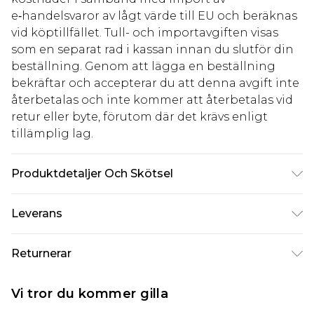
e‑handelsvaror av lågt värde till EU och beräknas
vid köptillfället. Tull- och importavgiften visas
som en separat rad i kassan innan du slutför din
beställning. Genom att lägga en beställning
bekräftar och accepterar du att denna avgift inte
återbetalas och inte kommer att återbetalas vid
retur eller byte, förutom där det krävs enligt
tillämplig lag.
Produktdetaljer Och Skötsel
92% Polyamid, 8% Elastan
Leverans
Standardleverans Sverige
kr80
Returnerar
5-7 arbetsdagar
Något som inte riktigt stämmer? Du har 21 dagar
Expressleverans Sverige
kr239
Vi tror du kommer gilla
på dig att skicka tillbaka något från den dag du
1-2 arbetsdagar