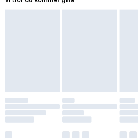
Vi tror du kommer gilla
toppers och kuddar måste vara oanvända och i
sin oöppnade originalförpackning. Detta
påverkar inte dina lagstadgade rättigheter.
Klicka
här
för att se vår fullständiga returpolicy.