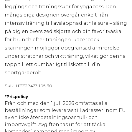
leggings och träningsskor för yogapass. Den
mångsidiga designen övergår enkelt från
intensiv träning till avslappnad athleisure – släng
på dig en oversized skjorta och din favoritväska
för brunch efter träningen. Racerback-
skärningen möjliggör obegränsad armrörelse
under stretchar och viktträning, vilket gör denna
topp till ett oumbärligt tillskott till din
sportgarderob.
SKU:
HZZ28473-105-30
*
Prispolicy
Från och med den 1 juli 2026 omfattas alla
beställningar som levereras till adresser inom EU
av en icke återbetalningsbar tull- och
importavgift. Avgiften tas ut för att täcka
kostnader i samband med import av