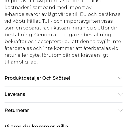
importavgift. Avgiften tas ut för att täcka
kostnader i samband med import av
e‑handelsvaror av lågt värde till EU och beräknas
vid köptillfället. Tull- och importavgiften visas
som en separat rad i kassan innan du slutför din
beställning. Genom att lägga en beställning
bekräftar och accepterar du att denna avgift inte
återbetalas och inte kommer att återbetalas vid
retur eller byte, förutom där det krävs enligt
tillämplig lag.
Produktdetaljer Och Skötsel
100% Polyester. Machine wash. Model wears size
Leverans
10.
Standardleverans Sverige
kr80
Returnerar
5-7 arbetsdagar
Något som inte riktigt stämmer? Du har 21 dagar
Expressleverans Sverige
kr239
Vi tror du kommer gilla