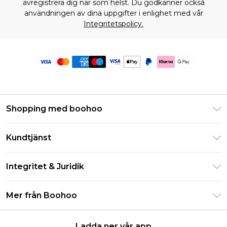
avregistrera dig när som helst. Du godkänner också
användningen av dina uppgifter i enlighet med vår
Integritetspolicy.
Shopping med boohoo
Klarna
Kundtjänst
Studentrabatt - Student Beans
Returnera din beställning
Studentrabatt - UNiDAYS
Integritet & Juridik
Vanliga frågor
Boohoo-appen
Integritetspolicy
Leveransinformation
Mer från Boohoo
Storleksguide
Allmänna villkor
Returnerar information
Karriärer på Boohoo
Om cookies
Kontakta oss
Ladda ner vår app