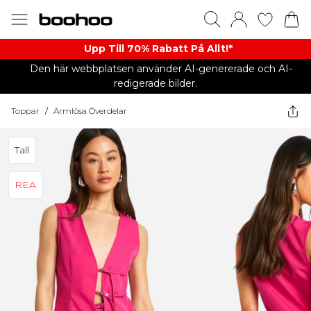
Upp Till 70% Rabatt På Allt!*
Den här webbplatsen använder AI-genererade och AI-
redigerade bilder.
Toppar
/
Ärmlösa Överdelar
Tall
REA