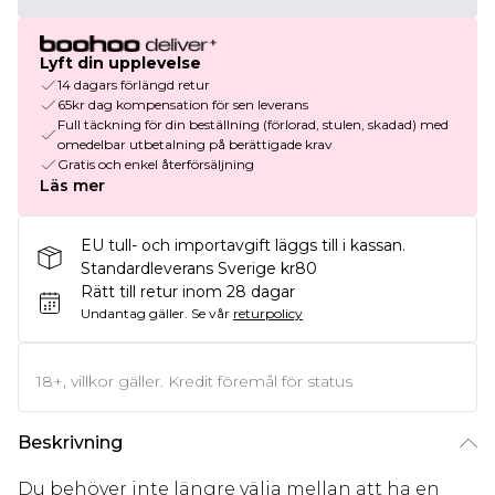
Lyft din upplevelse
14 dagars förlängd retur
65kr dag kompensation för sen leverans
Full täckning för din beställning (förlorad, stulen, skadad) med
omedelbar utbetalning på berättigade krav
Gratis och enkel återförsäljning
Läs mer
EU tull- och importavgift läggs till i kassan.
Standardleverans Sverige kr80
Rätt till retur inom 28 dagar
Undantag gäller.
Se vår
returpolicy
18+, villkor gäller. Kredit föremål för status
Beskrivning
Du behöver inte längre välja mellan att ha en