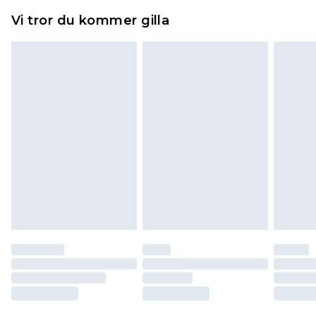
Hemartiklar inklusive sängkläder, madrasser och
Vi tror du kommer gilla
toppers och kuddar måste vara oanvända och i
sin oöppnade originalförpackning. Detta
påverkar inte dina lagstadgade rättigheter.
Klicka
här
för att se vår fullständiga returpolicy.