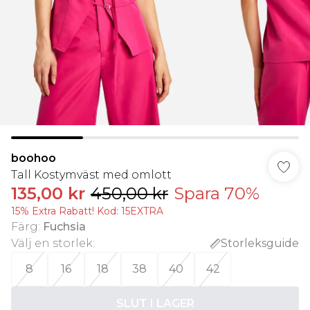
boohoo
Tall Kostymväst med omlott
135,00 kr
450,00 kr
Spara 70%
15% Extra Rabatt! Kod: 15EXTRA
Färg
:
Fuchsia
Välj en storlek
:
Storleksguide
8
16
18
38
40
42
SLUT I LAGER