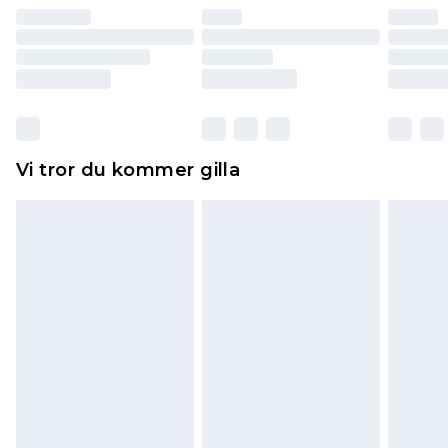
återbetalning minus kostnaden för 100KR för att
returnera varan.
Skor och/eller kläder måste vara oanvända och
otvättade med originaletiketterna påsatta.
Dessutom måste skor provas inomhus.
Hemartiklar inklusive sängkläder, madrasser och
Vi tror du kommer gilla
toppers och kuddar måste vara oanvända och i
sin oöppnade originalförpackning. Detta
påverkar inte dina lagstadgade rättigheter.
Klicka
här
för att se vår fullständiga returpolicy.