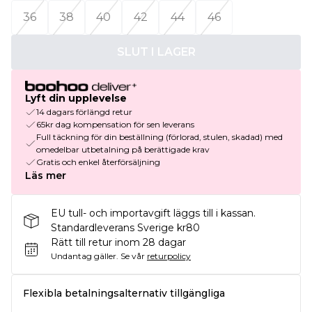
36
38
40
42
44
46
SLUT I LAGER
Lyft din upplevelse
14 dagars förlängd retur
65kr dag kompensation för sen leverans
Full täckning för din beställning (förlorad, stulen, skadad) med
omedelbar utbetalning på berättigade krav
Gratis och enkel återförsäljning
Läs mer
EU tull- och importavgift läggs till i kassan.
Standardleverans Sverige kr80
Rätt till retur inom 28 dagar
Undantag gäller.
Se vår
returpolicy
Flexibla betalningsalternativ tillgängliga