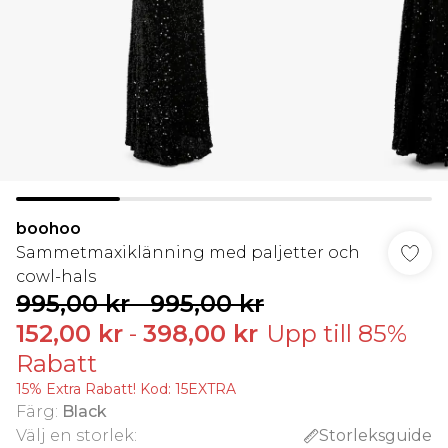
boohoo
Sammetmaxiklänning med paljetter och
cowl-hals
995,00 kr
-
995,00 kr
152,00 kr
-
398,00 kr
Upp till 85%
Rabatt
15% Extra Rabatt! Kod: 15EXTRA
Färg
:
Black
Välj en storlek
:
Storleksguide