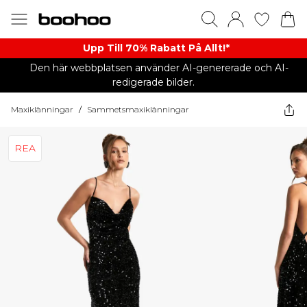
Upp Till 70% Rabatt På Allt!*
Den här webbplatsen använder AI-genererade och AI-
redigerade bilder.
Maxiklänningar
/
Sammetsmaxiklänningar
REA