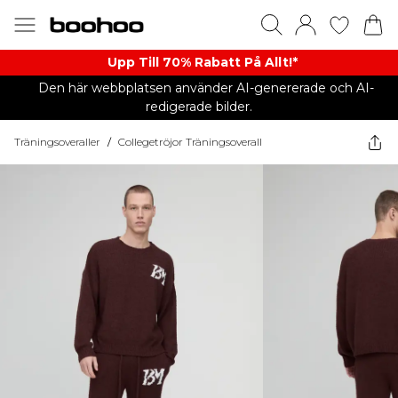
Upp Till 70% Rabatt På Allt!*
Den här webbplatsen använder AI-genererade och AI-
redigerade bilder.
Träningsoveraller
/
Collegetröjor Träningsoverall