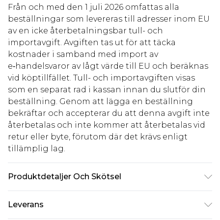
Från och med den 1 juli 2026 omfattas alla
beställningar som levereras till adresser inom EU
av en icke återbetalningsbar tull- och
importavgift. Avgiften tas ut för att täcka
kostnader i samband med import av
e‑handelsvaror av lågt värde till EU och beräknas
vid köptillfället. Tull- och importavgiften visas
som en separat rad i kassan innan du slutför din
beställning. Genom att lägga en beställning
bekräftar och accepterar du att denna avgift inte
återbetalas och inte kommer att återbetalas vid
retur eller byte, förutom där det krävs enligt
tillämplig lag.
Produktdetaljer Och Skötsel
85% Polyester, 15% Polyamide. Model is 6'1 & wears
Leverans
UK size M/32