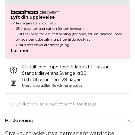
Lyft din upplevelse
14 dagars förlängd retur
65kr dag kompensation för sen leverans
Full täckning för din beställning (förlorad, stulen, skadad) med
omedelbar utbetalning på berättigade krav
Gratis och enkel återförsäljning
Läs mer
EU tull- och importavgift läggs till i kassan.
Standardleverans Sverige kr80
Rätt till retur inom 28 dagar
Undantag gäller.
Se vår
returpolicy
18+, villkor gäller. Kredit föremål för status
Beskrivning
Give your tracksuits a permanent wardrobe