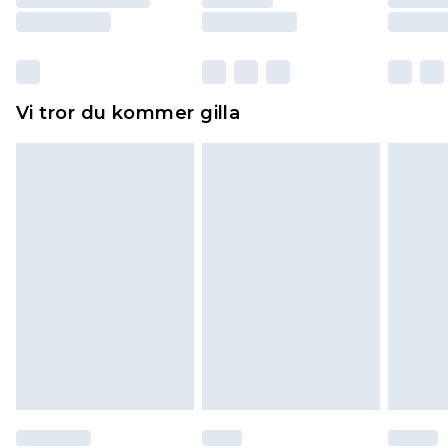
Skor och/eller kläder måste vara oanvända och
otvättade med originaletiketterna påsatta.
Dessutom måste skor provas inomhus.
Hemartiklar inklusive sängkläder, madrasser och
Vi tror du kommer gilla
toppers och kuddar måste vara oanvända och i
sin oöppnade originalförpackning. Detta
påverkar inte dina lagstadgade rättigheter.
Klicka
här
för att se vår fullständiga returpolicy.