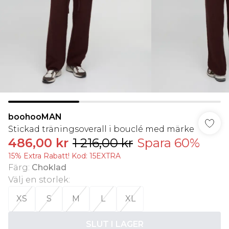
boohooMAN
Stickad träningsoverall i bouclé med märke
486,00 kr
1 216,00 kr
Spara 60%
15% Extra Rabatt! Kod: 15EXTRA
Färg
:
Choklad
Välj en storlek
:
XS
S
M
L
XL
SLUT I LAGER