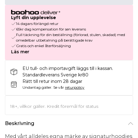
Lyft din upplevelse
14 dagars förlängd retur
65kr dag kompensation för sen leverans
Full täckning för din beställning (förlorad, stulen, skadad) med
omedelbar utbetalning på berättigade krav
Gratis och enkel återförsäljning
Läs mer
EU tull- och importavgift läggs till i kassan.
Standardleverans Sverige kr80
Rätt till retur inom 28 dagar
Undantag gäller.
Se vår
returpolicy
18+, villkor gäller. Kredit föremål för status
Beskrivning
Med vårt alldeles egna märke av signaturhoodies