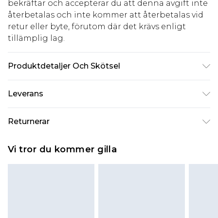
bekräftar och accepterar du att denna avgift inte
återbetalas och inte kommer att återbetalas vid
retur eller byte, förutom där det krävs enligt
tillämplig lag.
Produktdetaljer Och Skötsel
50 % bomull och 50 % polyester, modellen är 6'1"
Leverans
lång och bär storlek M
Standardleverans Sverige
kr80
Returnerar
5-7 arbetsdagar
Något som inte riktigt stämmer? Du har 21 dagar
Expressleverans Sverige
kr239
Vi tror du kommer gilla
på dig att skicka tillbaka något från den dag du
1-2 arbetsdagar
tar emot det.
Observera att vi inte kan erbjuda återbetalningar
för modemasker, kosmetika, piercade smycken,
vuxenleksaker, och badkläder eller underkläder