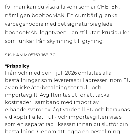
för män kan du visa alla vem som är CHEFEN,
nämligen boohooMAN. En oumbärlig, enkel
vardagshoodie med det signaturpräglade
boohooMAN-logotypen – en stil utan krusiduller
som funkar från skymning till gryning.
SKU:
AMM05759-168-30
*
Prispolicy
Från och med den 1 juli 2026 omfattas alla
beställningar som levereras till adresser inom EU
av en icke återbetalningsbar tull- och
importavgift. Avgiften tas ut för att täcka
kostnader i samband med import av
e‑handelsvaror av lågt värde till EU och beräknas
vid köptillfället. Tull- och importavgiften visas
som en separat rad i kassan innan du slutför din
beställning. Genom att lägga en beställning