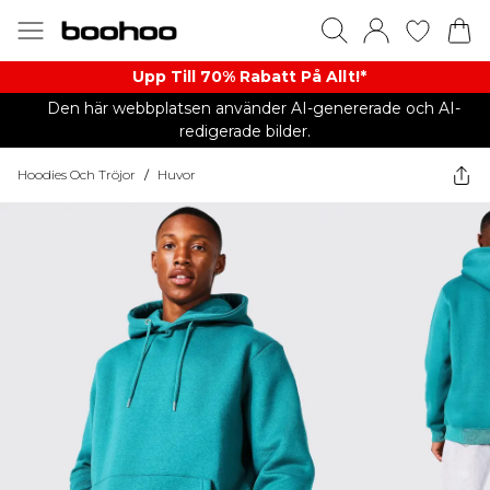
Upp Till 70% Rabatt På Allt!*
Den här webbplatsen använder AI-genererade och AI-
redigerade bilder.
Hoodies Och Tröjor
/
Huvor