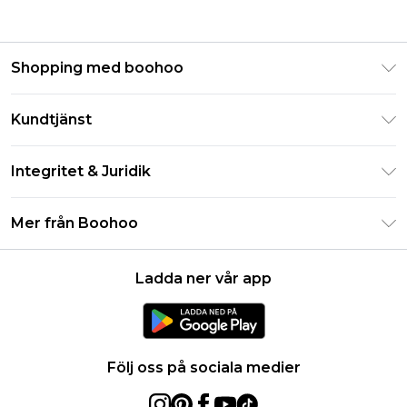
Shopping med boohoo
Klarna
Kundtjänst
Studentrabatt - Student Beans
Returnera din beställning
Studentrabatt - UNiDAYS
Integritet & Juridik
Vanliga frågor
Boohoo-appen
Integritetspolicy
Leveransinformation
Mer från Boohoo
Storleksguide
Allmänna villkor
Returnerar information
Karriärer på Boohoo
Om cookies
Kontakta oss
Ladda ner vår app
Modernt slaveri uttalande
Användarvillkor
Produkt
Följ oss på sociala medier