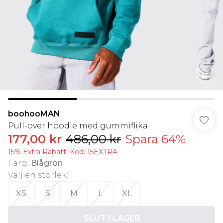
boohooMAN
Pull-over hoodie med gummiflika
177,00 kr
486,00 kr
Spara 64%
15% Extra Rabatt! Kod: 15EXTRA
Färg
:
Blågrön
Välj en storlek
:
XS
S
M
L
XL
SLUT I LAGER