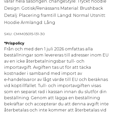
varar hela säsongen. changeStyle: Tryckt hoodie
Design: Gotisk/Renässans Material: Brushback
Detalj: Placering framtill Längd: Normal Utsnitt:
Hoodie Ärmlängd: Lång
SKU:
CMM05015-131-30
*
Prispolicy
Från och med den 1 juli 2026 omfattas alla
beställningar som levereras till adresser inom EU
av en icke återbetalningsbar tull- och
importavgift. Avgiften tas ut för att täcka
kostnader i samband med import av
e‑handelsvaror av lågt värde till EU och beräknas
vid köptillfället. Tull- och importavgiften visas
som en separat rad i kassan innan du slutför din
beställning. Genom att lägga en beställning
bekräftar och accepterar du att denna avgift inte
återbetalas och inte kommer att återbetalas vid