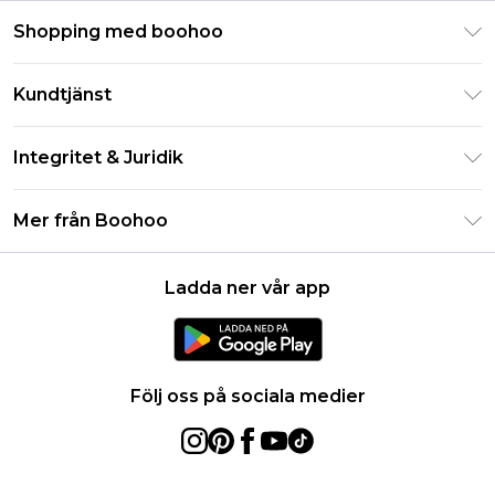
Shopping med boohoo
Klarna
Kundtjänst
Studentrabatt - Student Beans
Returnera din beställning
Studentrabatt - UNiDAYS
Integritet & Juridik
Vanliga frågor
Boohoo-appen
Integritetspolicy
Leveransinformation
Mer från Boohoo
Storleksguide
Allmänna villkor
Returnerar information
Karriärer på Boohoo
Om cookies
Kontakta oss
Ladda ner vår app
Modernt slaveri uttalande
Användarvillkor
Produkt
Följ oss på sociala medier