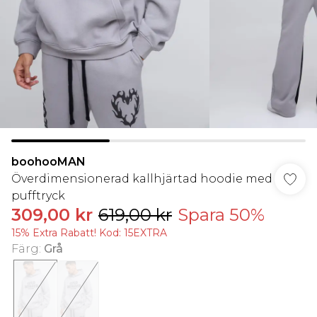
boohooMAN
Överdimensionerad kallhjärtad hoodie med
pufftryck
309,00 kr
619,00 kr
Spara 50%
15% Extra Rabatt! Kod: 15EXTRA
Färg
:
Grå