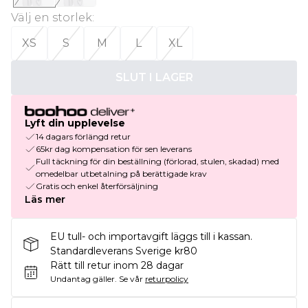
Välj en storlek
:
XS
S
M
L
XL
SLUT I LAGER
Lyft din upplevelse
14 dagars förlängd retur
65kr dag kompensation för sen leverans
Full täckning för din beställning (förlorad, stulen, skadad) med
omedelbar utbetalning på berättigade krav
Gratis och enkel återförsäljning
Läs mer
EU tull- och importavgift läggs till i kassan.
Standardleverans Sverige kr80
Rätt till retur inom 28 dagar
Undantag gäller.
Se vår
returpolicy