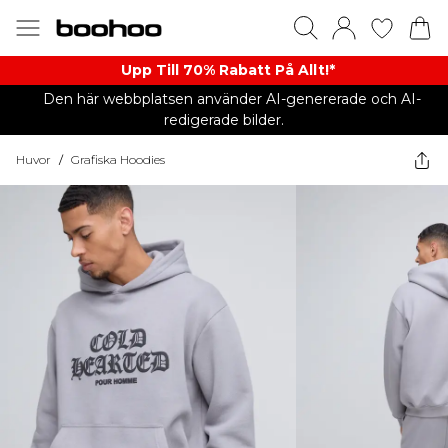
Upp Till 70% Rabatt På Allt!*
Den här webbplatsen använder AI-genererade och AI-
redigerade bilder.
Huvor
/
Grafiska Hoodies