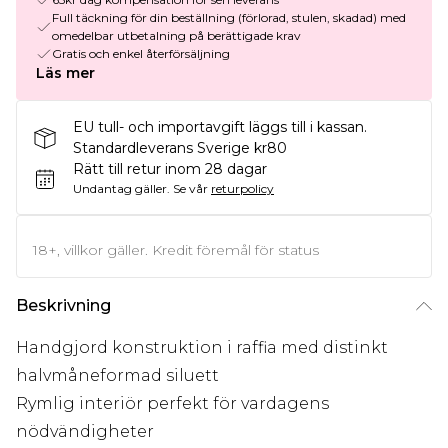
Full täckning för din beställning (förlorad, stulen, skadad) med
omedelbar utbetalning på berättigade krav
Gratis och enkel återförsäljning
Läs mer
EU tull- och importavgift läggs till i kassan.
Standardleverans Sverige kr80
Rätt till retur inom 28 dagar
Undantag gäller.
Se vår
returpolicy
18+, villkor gäller. Kredit föremål för status
Beskrivning
Handgjord konstruktion i raffia med distinkt
halvmåneformad siluett
Rymlig interiör perfekt för vardagens
nödvändigheter