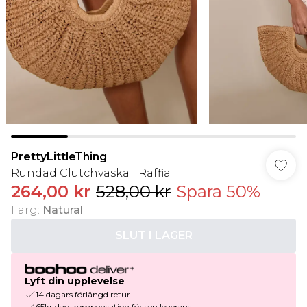
PrettyLittleThing
Rundad Clutchväska I Raffia
264,00 kr
528,00 kr
Spara 50%
Färg
:
Natural
SLUT I LAGER
Lyft din upplevelse
14 dagars förlängd retur
65kr dag kompensation för sen leverans