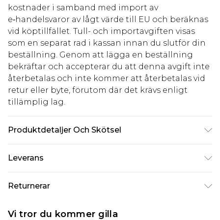
kostnader i samband med import av
e‑handelsvaror av lågt värde till EU och beräknas
vid köptillfället. Tull- och importavgiften visas
som en separat rad i kassan innan du slutför din
beställning. Genom att lägga en beställning
bekräftar och accepterar du att denna avgift inte
återbetalas och inte kommer att återbetalas vid
retur eller byte, förutom där det krävs enligt
tillämplig lag.
Produktdetaljer Och Skötsel
100% Raffia
Leverans
Standardleverans Sverige
kr80
Returnerar
5-7 arbetsdagar
Något som inte riktigt stämmer? Du har 21 dagar
Expressleverans Sverige
kr239
Vi tror du kommer gilla