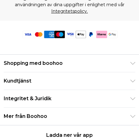
användningen av dina uppgifter i enlighet med vår
Integritetspolicy.
Shopping med boohoo
Klarna
Kundtjänst
Studentrabatt - Student Beans
Returnera din beställning
Studentrabatt - UNiDAYS
Integritet & Juridik
Vanliga frågor
Boohoo-appen
Integritetspolicy
Leveransinformation
Mer från Boohoo
Storleksguide
Allmänna villkor
Returnerar information
Karriärer på Boohoo
Om cookies
Kontakta oss
Ladda ner vår app