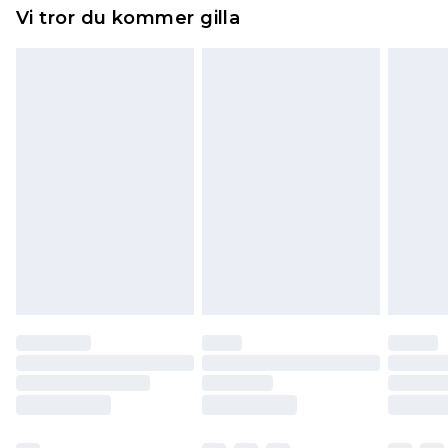
Hemartiklar inklusive sängkläder, madrasser och
Vi tror du kommer gilla
toppers och kuddar måste vara oanvända och i
sin oöppnade originalförpackning. Detta
påverkar inte dina lagstadgade rättigheter.
Klicka
här
för att se vår fullständiga returpolicy.