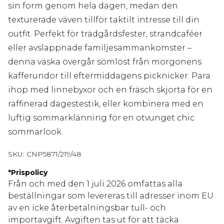
sin form genom hela dagen, medan den
texturerade väven tillför taktilt intresse till din
outfit. Perfekt för trädgårdsfester, strandcaféer
eller avslappnade familjesammankomster –
denna väska övergår sömlöst från morgonens
kafferundor till eftermiddagens picknicker. Para
ihop med linnebyxor och en fräsch skjorta för en
raffinerad dagestestik, eller kombinera med en
luftig sommarklänning för en otvunget chic
sommarlook.
SKU:
CNP5871/219/48
*
Prispolicy
Från och med den 1 juli 2026 omfattas alla
beställningar som levereras till adresser inom EU
av en icke återbetalningsbar tull- och
importavgift. Avgiften tas ut för att täcka