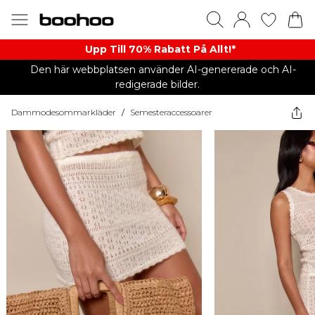
Upp Till 70% Rabatt På Allt!*
Den här webbplatsen använder AI-genererade och AI-
redigerade bilder.
Dammodesommarkläder
/
Semesteraccessoarer