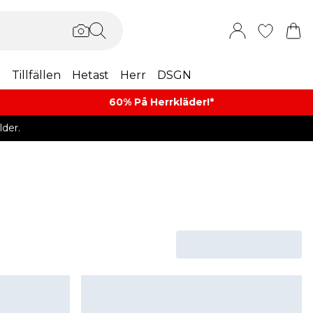
m
Tillfällen
Hetast
Herr
DSGN
60% På Herrkläder!*​
der.