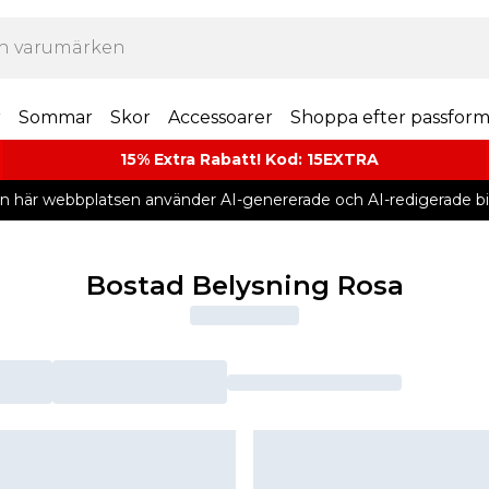
r
Sommar
Skor
Accessoarer
Shoppa efter passfor
15% Extra Rabatt! Kod: 15EXTRA
n här webbplatsen använder AI-genererade och AI-redigerade bil
Bostad Belysning Rosa