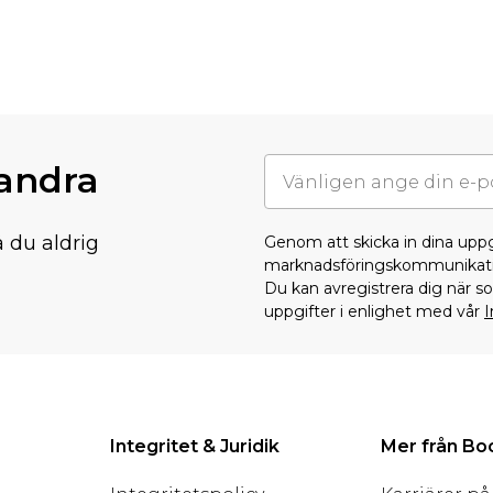
randra
å du aldrig
Genom att skicka in dina upp
marknadsföringskommunikati
Du kan avregistrera dig när 
uppgifter i enlighet med vår
I
Integritet & Juridik
Mer från B