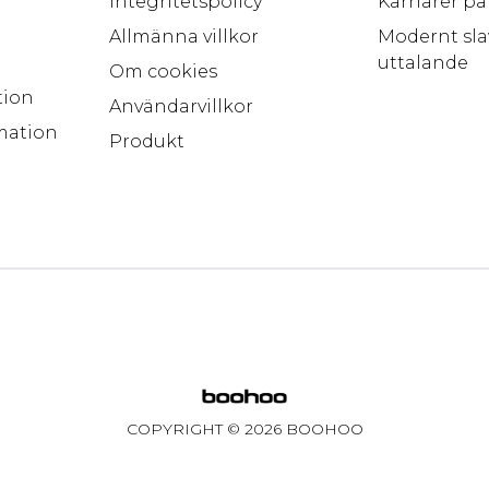
Integritetspolicy
Karriärer p
Allmänna villkor
Modernt sla
uttalande
Om cookies
tion
Användarvillkor
mation
Produkt
COPYRIGHT ©
2026
BOOHOO