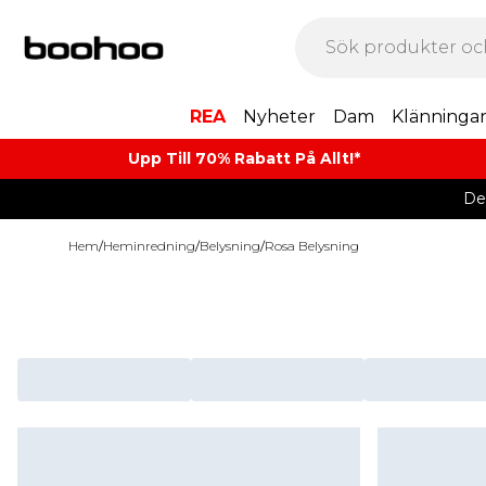
REA
Nyheter
Dam
Klänninga
Upp Till 70% Rabatt På Allt!*
De
Hem
/
Heminredning
/
Belysning
/
Rosa Belysning