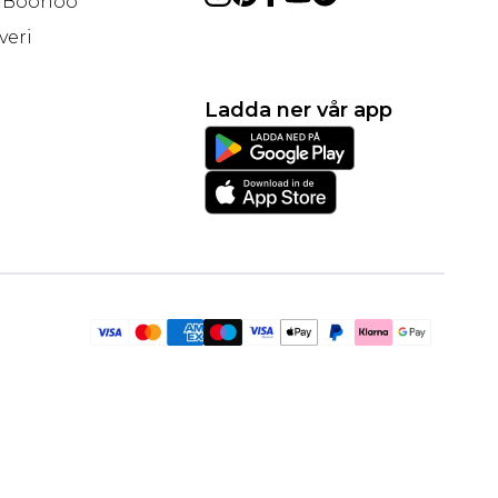
å Boohoo
veri
Ladda ner vår app