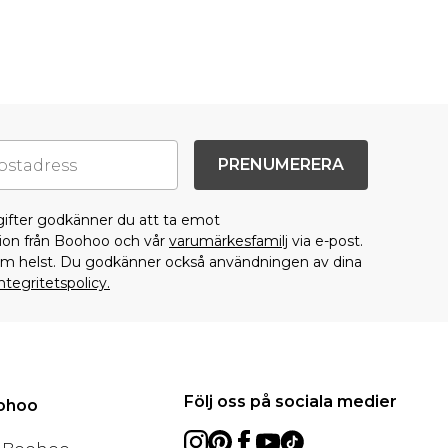
PRENUMERERA
gifter godkänner du att ta emot
on från Boohoo och vår
varumärkesfamilj
via e-post.
som helst. Du godkänner också användningen av dina
ntegritetspolicy.
Följ oss på sociala medier
oohoo