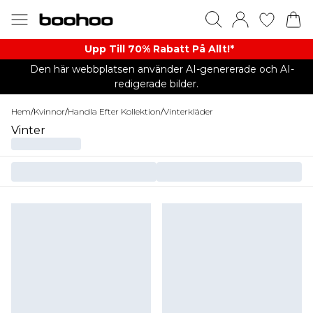
Upp Till 70% Rabatt På Allt!*
Den här webbplatsen använder AI-genererade och AI-
redigerade bilder.
Hem
/
Kvinnor
/
Handla Efter Kollektion
/
Vinterkläder
Vinter