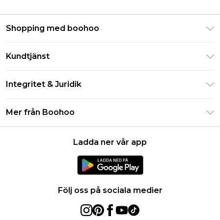
Shopping med boohoo
Klarna
Kundtjänst
Studentrabatt - Student Beans
Returnera din beställning
Studentrabatt - UNiDAYS
Integritet & Juridik
Vanliga frågor
Boohoo-appen
Integritetspolicy
Leveransinformation
Mer från Boohoo
Storleksguide
Allmänna villkor
Returnerar information
Karriärer på Boohoo
Om cookies
Kontakta oss
Ladda ner vår app
Modernt slaveri uttalande
Användarvillkor
Produkt
Följ oss på sociala medier