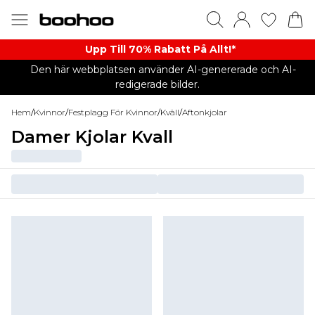
Upp Till 70% Rabatt På Allt!*
Den här webbplatsen använder AI-genererade och AI-
redigerade bilder.
Hem
/
Kvinnor
/
Festplagg För Kvinnor
/
Kväll
/
Aftonkjolar
Damer Kjolar Kvall