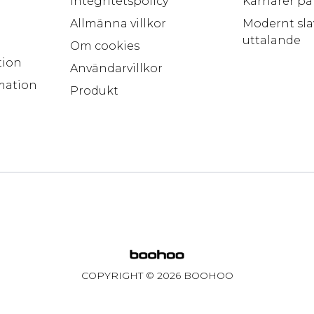
Integritetspolicy
Karriärer p
Allmänna villkor
Modernt sla
uttalande
Om cookies
tion
Användarvillkor
mation
Produkt
COPYRIGHT ©
2026
BOOHOO