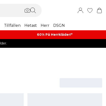
m
Tillfällen
Hetast
Herr
DSGN
60% På Herrkläder!*​
der.