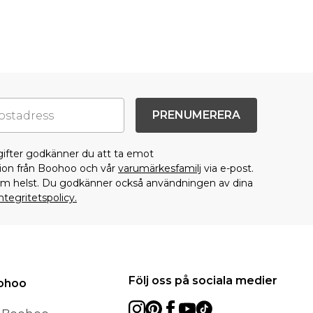
PRENUMERERA
gifter godkänner du att ta emot
on från Boohoo och vår
varumärkesfamilj
via e-post.
som helst. Du godkänner också användningen av dina
ntegritetspolicy.
Följ oss på sociala medier
oohoo