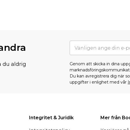
randra
å du aldrig
Genom att skicka in dina upp
marknadsföringskommunikati
Du kan avregistrera dig när 
uppgifter i enlighet med vår
I
Integritet & Juridik
Mer från B