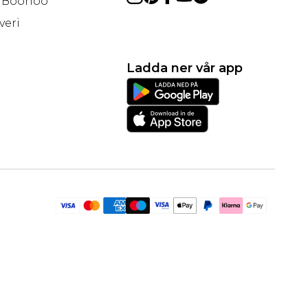
å Boohoo
veri
Ladda ner vår app