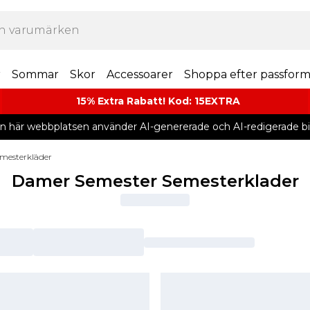
r
Sommar
Skor
Accessoarer
Shoppa efter passfor
15% Extra Rabatt! Kod: 15EXTRA
n här webbplatsen använder AI-genererade och AI-redigerade bil
mesterkläder
Damer Semester Semesterklader