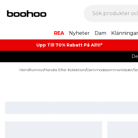
REA
Nyheter
Dam
Klänninga
Upp Till 70% Rabatt På Allt!*
De
Hem
/
Kvinnor
/
Handla Efter Kollektion
/
Dammodesommarkläder
/
Se