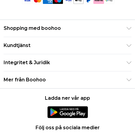
Shopping med boohoo
Klarna
Kundtjänst
Studentrabatt - Student Beans
Returnera din beställning
Studentrabatt - UNiDAYS
Integritet & Juridik
Vanliga frågor
Boohoo-appen
Integritetspolicy
Leveransinformation
Mer från Boohoo
Storleksguide
Allmänna villkor
Returnerar information
Karriärer på Boohoo
Om cookies
Kontakta oss
Ladda ner vår app
Modernt slaveri uttalande
Användarvillkor
Produkt
Följ oss på sociala medier