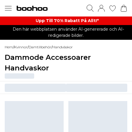
Upp Till 70% Rabatt På Allt!*
Den här webbplatsen använder AI-genererade och AI-
redigerade bilder.
Hem
/
Kvinnor
/
Damtillbehör
/
Handväskor
Dammode Accessoarer
Handvaskor